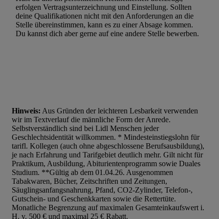
erfolgen Vertragsunterzeichnung und Einstellung. Sollten
Werbung. Speichern von oder Zugriff auf Informationen auf ei
deine Qualifikationen nicht mit den Anforderungen an die
Entwicklung und Verbesserung der Angebote. Analyse von Zie
Stelle übereinstimmen, kann es zu einer Absage kommen.
Statistiken oder Kombinationen von Daten aus verschiedenen Q
Du kannst dich aber gerne auf eine andere Stelle bewerben.
Verwendung reduzierter Daten zur Auswahl von Werbeanzeige
Werbeleistung. Verwendung von Profilen zur Auswahl personali
Werbung.
Liste der Partner (Lieferanten)
Hinweis:
Aus Gründen der leichteren Lesbarkeit verwenden
wir im Textverlauf die männliche Form der Anrede.
Selbstverständlich sind bei Lidl Menschen jeder
Geschlechtsidentität willkommen. * Mindesteinstiegslohn für
tarifl. Kollegen (auch ohne abgeschlossene Berufsausbildung),
je nach Erfahrung und Tarifgebiet deutlich mehr. Gilt nicht für
Praktikum, Ausbildung, Abiturientenprogramm sowie Duales
Studium. **Gültig ab dem 01.04.26. Ausgenommen
Tabakwaren, Bücher, Zeitschriften und Zeitungen,
Säuglingsanfangsnahrung, Pfand, CO2-Zylinder, Telefon-,
Gutschein- und Geschenkkarten sowie die Rettertüte.
Monatliche Begrenzung auf maximalen Gesamteinkaufswert i.
H. v. 500 € und maximal 25 € Rabatt.