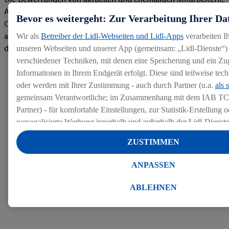
Azubis und externen Bewerbern haben uns zu einer Top
Bevor es weitergeht: Zur Verarbeitung Ihrer Da
Company gemacht. Wir freuen uns über unseren guten Score
auf dem Arbeitgeber-Bewertungsportal kununu.Hier geht's zu
Wir als
Betreiber der Lidl-Webseiten und Lidl-Apps
verarbeiten I
den Bewertungen
unseren Webseiten und unserer App (gemeinsam: „Lidl-Dienste“) 
verschiedener Techniken, mit denen eine Speicherung und ein Zug
Informationen in Ihrem Endgerät erfolgt. Diese sind teilweise te
oder werden mit Ihrer Zustimmung - auch durch Partner (u.a.
als 
gemeinsam Verantwortliche; im Zusammenhang mit dem IAB TC
Partner) - für komfortable Einstellungen, zur Statistik-Erstellung o
personalisierte Werbung innerhalb und außerhalb der Lidl-Dienst
Datenverarbeitungen für personalisierte Werbung werden durchge
ZUSTIMMEN
Werbung auszusteuern und um Dritten die Ausspielung von Werb
Lidl-Dienste über die Ihnen und Ihren Haushaltsangehörigen zug
ANPASSEN
Endgeräte zu ermöglichen. Sofern Sie Teilnehmer des Lidl Plus-
werden für diese Zwecke auch Daten aus Ihrem Filial-Kaufverhalte
ABLEHNEN
Zudem werden einem der o.g. Partner Daten über Ihr Kaufverhalte
Diensten zur Verfügung gestellt, damit dieser als
eigenständig Ver
Erfolg von Werbekampagnen seiner Auftraggeber messen kann.