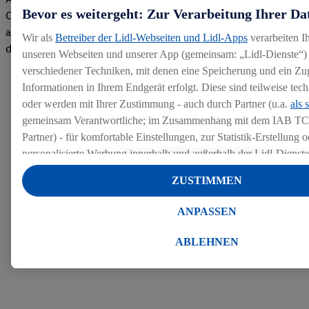
Bevor es weitergeht: Zur Verarbeitung Ihrer Da
Company gemacht. Wir freuen uns über unseren guten Score
auf dem Arbeitgeber-Bewertungsportal kununu.Hier geht's zu
Wir als
Betreiber der Lidl-Webseiten und Lidl-Apps
verarbeiten I
den Bewertungen
unseren Webseiten und unserer App (gemeinsam: „Lidl-Dienste“) 
verschiedener Techniken, mit denen eine Speicherung und ein Zug
Informationen in Ihrem Endgerät erfolgt. Diese sind teilweise te
oder werden mit Ihrer Zustimmung - auch durch Partner (u.a.
als 
gemeinsam Verantwortliche; im Zusammenhang mit dem IAB TC
Partner) - für komfortable Einstellungen, zur Statistik-Erstellung o
personalisierte Werbung innerhalb und außerhalb der Lidl-Dienst
Datenverarbeitungen für personalisierte Werbung werden durchge
ZUSTIMMEN
Werbung auszusteuern und um Dritten die Ausspielung von Werb
Lidl-Dienste über die Ihnen und Ihren Haushaltsangehörigen zug
ANPASSEN
Endgeräte zu ermöglichen. Sofern Sie Teilnehmer des Lidl Plus-
werden für diese Zwecke auch Daten aus Ihrem Filial-Kaufverhalte
ABLEHNEN
Zudem werden einem der o.g. Partner Daten über Ihr Kaufverhalte
Diensten zur Verfügung gestellt, damit dieser als
eigenständig Ver
Erfolg von Werbekampagnen seiner Auftraggeber messen kann.
Die Erstellung personalisierter Werbung basiert auf der Generier