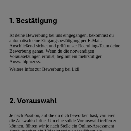
gemeinsamer Verantwortlichkeit verarbeitet.
Zudem erlauben Sie uns, der Utiq SA/NV („Utiq“) und
1. Bestätigung
Ihrem
Telekommunikationsnetzbetreiber
, die Utiq-Technologie in
einzusetzen. Utiq prüft zunächst anhand Ihrer IP-Adresse, ob die 
Sie verfügbar ist. Wenn das der Fall ist, gibt Utiq Ihre IP-Adresse
Ist deine Bewerbung bei uns eingegangen, bekommst du
automatisch eine Eingangsbestätigung per E-Mail.
Netzbetreiber weiter, der anhand der IP-Adresse und einer Kund
Anschließend sichtet und prüft unser Recruiting-Team deine
wie z.B. Ihrer Mobilfunknummer, eine Kennung für Utiq erstellt.
Bewerbung genau. Wenn du die notwendigen
Kennung verwenden, um Sie wiederzuerkennen und Erkenntnisse
Voraussetzungen erfüllst, beginnt ein mehrstufiger
Auswahlprozess.
Nutzungsverhalten in den Lidl-Diensten zu erfassen. Insbesonder
Weitere Infos zur Bewerbung bei Lidl
mittels dieser Technologie auch auf Diensten wiedererkannt werd
Dritten betrieben werden, damit wir Ihnen dort personalisierte W
können. Sie können Ihre Einwilligung speziell zur Nutzung der U
zusätzlich zur weiter unten erläuterten Möglichkeit, Ihre Einwilli
widerrufen - jederzeit auch über
das Datenschutzportal von Utiq
2. Vorauswahl
(„consenthub“)
oder über „Anpassen“/„Nutzung der Telekommunik
Utiq-Technologie für digitales Marketing“ am unteren Ende diese
Je nach Position, auf die du dich beworben hast, variieren
(nur für die Lidl-Dienste) widerrufen. Weitere Informationen finde
die Auswahlschritte. Um eine solide Vorauswahl treffen zu
den
Datenschutzbestimmungen von Utiq
.
können, führen wir je nach Stelle ein Online-Assessment