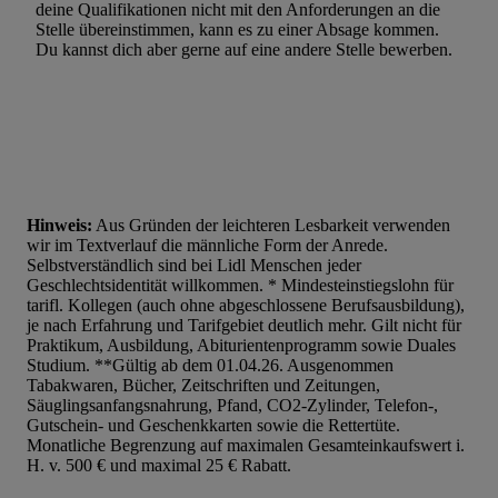
Werbung. Speichern von oder Zugriff auf Informationen auf ei
deine Qualifikationen nicht mit den Anforderungen an die
Entwicklung und Verbesserung der Angebote. Analyse von Zie
Stelle übereinstimmen, kann es zu einer Absage kommen.
Du kannst dich aber gerne auf eine andere Stelle bewerben.
Statistiken oder Kombinationen von Daten aus verschiedenen Q
Verwendung reduzierter Daten zur Auswahl von Werbeanzeige
Werbeleistung. Verwendung von Profilen zur Auswahl personali
Werbung.
Liste der Partner (Lieferanten)
Hinweis:
Aus Gründen der leichteren Lesbarkeit verwenden
wir im Textverlauf die männliche Form der Anrede.
Selbstverständlich sind bei Lidl Menschen jeder
Geschlechtsidentität willkommen. * Mindesteinstiegslohn für
tarifl. Kollegen (auch ohne abgeschlossene Berufsausbildung),
je nach Erfahrung und Tarifgebiet deutlich mehr. Gilt nicht für
Praktikum, Ausbildung, Abiturientenprogramm sowie Duales
Studium. **Gültig ab dem 01.04.26. Ausgenommen
Tabakwaren, Bücher, Zeitschriften und Zeitungen,
Säuglingsanfangsnahrung, Pfand, CO2-Zylinder, Telefon-,
Gutschein- und Geschenkkarten sowie die Rettertüte.
Monatliche Begrenzung auf maximalen Gesamteinkaufswert i.
H. v. 500 € und maximal 25 € Rabatt.