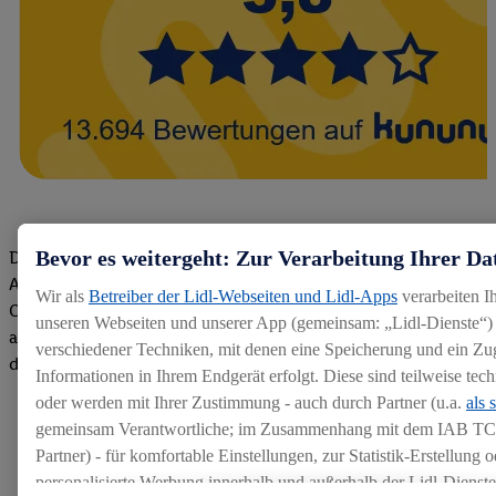
Bevor es weitergeht: Zur Verarbeitung Ihrer Da
Die Bewertungen von aktuellen und ehemaligen Mitarbeitern,
Azubis und externen Bewerbern haben uns zu einer Top
Wir als
Betreiber der Lidl-Webseiten und Lidl-Apps
verarbeiten I
Company gemacht. Wir freuen uns über unseren guten Score
unseren Webseiten und unserer App (gemeinsam: „Lidl-Dienste“) 
auf dem Arbeitgeber-Bewertungsportal kununu.Hier geht's zu
verschiedener Techniken, mit denen eine Speicherung und ein Zug
den Bewertungen
Informationen in Ihrem Endgerät erfolgt. Diese sind teilweise te
oder werden mit Ihrer Zustimmung - auch durch Partner (u.a.
als 
gemeinsam Verantwortliche; im Zusammenhang mit dem IAB TC
Partner) - für komfortable Einstellungen, zur Statistik-Erstellung o
personalisierte Werbung innerhalb und außerhalb der Lidl-Dienst