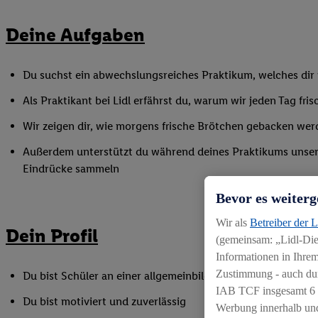
Deine Aufgaben
Du suchst ein abwechslungsreiches Praktikum, welches dir v
Als Praktikant bei Lidl erfährst du, warum wir jeden Tag f
Wir zeigen dir, wie morgens frische Brötchen gebacken wer
Außerdem unterstützt du während deines Praktikums unser Fi
Eindrücke sammeln
Bevor es weiterg
Wir als
Betreiber der 
Dein Profil
(gemeinsam: „Lidl-Dien
Informationen in Ihrem
Zustimmung - auch dur
Du bist Schüler an einer allgemeinbildenden Schule und ha
IAB TCF insgesamt
6
Du bist motiviert und zuverlässig
Werbung innerhalb und