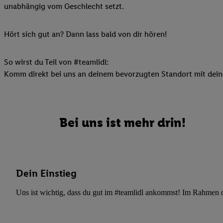
unabhängig vom Geschlecht setzt.
Ihnen personalisierte
auch Ihre in einen Ha
Zudem erlauben Sie u
Hört sich gut an? Dann lass bald von dir hören!
Technologie in den Lid
Sie verfügbar ist. Wenn
So wirst du Teil von #teamlidl:
Adresse und einer Kun
Komm direkt bei uns an deinem bevorzugten Standort mit deine
werden diese Kennung 
Lidl-Diensten zu erfas
werden, die von Dritte
können Ihre Einwilligu
Bei uns ist mehr drin!
Möglichkeit, Ihre Einw
(„consenthub“)
oder üb
Marketing“ am unteren 
finden Sie in den
Date
Dein Einstieg
Durch einen Klick auf
Klick auf „Zustimmen“
Uns ist wichtig, dass du gut im #teamlidl ankommst! Im Rahmen dei
sämtlicher genannten P
Ihre Einwilligung jede