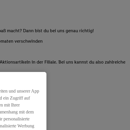
paß macht? Dann bist du bei uns genau richtig!
utomaten verschwinden
onsartikeln in der Filiale. Bei uns kannst du also zahlreiche
eiten und unserer App
 ein Zugriff auf
n mit Ihrer
ammenhang mit dem
r personalisierte
nalisierte Werbung