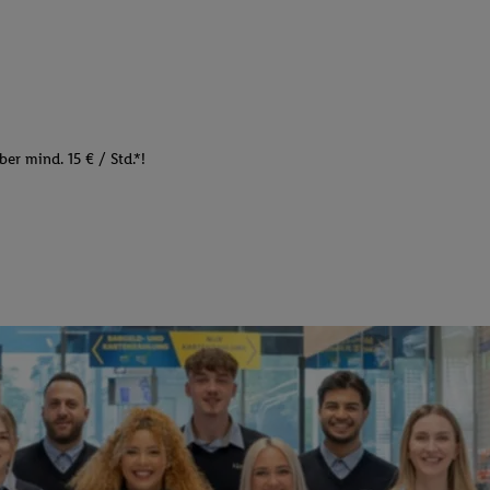
er mind. 15 € / Std.*!