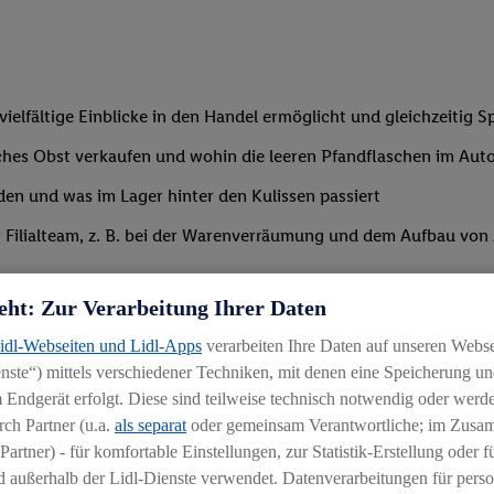
ielfältige Einblicke in den Handel ermöglicht und gleichzeitig S
risches Obst verkaufen und wohin die leeren Pfandflaschen im A
den und was im Lager hinter den Kulissen passiert
lialteam, z. B. bei der Warenverräumung und dem Aufbau von Akti
eht: Zur Verarbeitung Ihrer Daten
Lidl-Webseiten und Lidl-Apps
verarbeiten Ihre Daten auf unseren Webs
ste“) mittels verschiedener Techniken, mit denen eine Speicherung und
 Endgerät erfolgt. Diese sind teilweise technisch notwendig oder werde
ch Partner (u.a.
als separat
oder gemeinsam Verantwortliche; im Zus
st Lust darauf, die spannende Welt des Handels kennenzulernen
Partner) - für komfortable Einstellungen, zur Statistik-Erstellung oder fü
 außerhalb der Lidl-Dienste verwendet. Datenverarbeitungen für perso