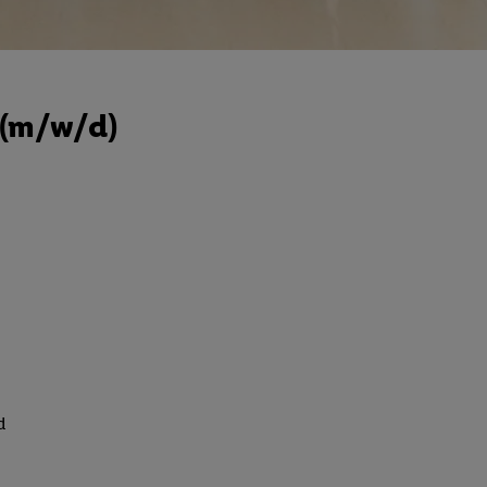
e (m/w/d)
d