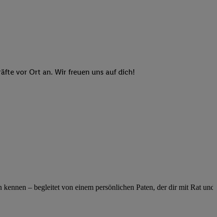
n genannten Partner
 verarbeitet.
er
, die Utiq-
b die Technologie für
er, der anhand der IP-
Utiq erstellt. Wir
te vor Ort an. Wir freuen uns auf dich!
ungsverhalten in den
sten wiedererkannt
pielen können. Sie
ten erläuterten
rtal von Utiq
logie für digitales
re Informationen
sen. Durch einen
en unter Einbindung
ennen – begleitet von einem persönlichen Paten, der dir mit Rat und Ta
nd zu Ihrem Recht,