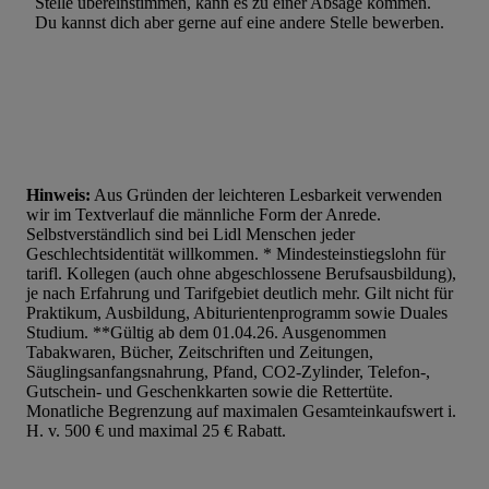
Stelle übereinstimmen, kann es zu einer Absage kommen.
Entwicklung und Verbesserung der Angebote. Analyse von Zie
Du kannst dich aber gerne auf eine andere Stelle bewerben.
Statistiken oder Kombinationen von Daten aus verschiedenen Q
Verwendung reduzierter Daten zur Auswahl von Werbeanzeige
Werbeleistung. Verwendung von Profilen zur Auswahl personali
Werbung.
Liste der Partner (Lieferanten)
Hinweis:
Aus Gründen der leichteren Lesbarkeit verwenden
wir im Textverlauf die männliche Form der Anrede.
Selbstverständlich sind bei Lidl Menschen jeder
Geschlechtsidentität willkommen. * Mindesteinstiegslohn für
tarifl. Kollegen (auch ohne abgeschlossene Berufsausbildung),
je nach Erfahrung und Tarifgebiet deutlich mehr. Gilt nicht für
Praktikum, Ausbildung, Abiturientenprogramm sowie Duales
Studium. **Gültig ab dem 01.04.26. Ausgenommen
Tabakwaren, Bücher, Zeitschriften und Zeitungen,
Säuglingsanfangsnahrung, Pfand, CO2-Zylinder, Telefon-,
Gutschein- und Geschenkkarten sowie die Rettertüte.
Monatliche Begrenzung auf maximalen Gesamteinkaufswert i.
H. v. 500 € und maximal 25 € Rabatt.