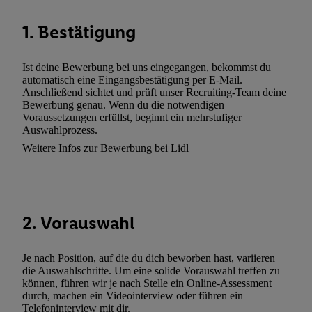
gemeinsamer Verantwortlichkeit verarbeitet.
Zudem erlauben Sie uns, der Utiq SA/NV („Utiq“) und
1. Bestätigung
Ihrem
Telekommunikationsnetzbetreiber
, die Utiq-Technologie in
einzusetzen. Utiq prüft zunächst anhand Ihrer IP-Adresse, ob die 
Ist deine Bewerbung bei uns eingegangen, bekommst du
Sie verfügbar ist. Wenn das der Fall ist, gibt Utiq Ihre IP-Adresse
automatisch eine Eingangsbestätigung per E-Mail.
Netzbetreiber weiter, der anhand der IP-Adresse und einer Kund
Anschließend sichtet und prüft unser Recruiting-Team deine
wie z.B. Ihrer Mobilfunknummer, eine Kennung für Utiq erstellt.
Bewerbung genau. Wenn du die notwendigen
Voraussetzungen erfüllst, beginnt ein mehrstufiger
Kennung verwenden, um Sie wiederzuerkennen und Erkenntnisse
Auswahlprozess.
Nutzungsverhalten in den Lidl-Diensten zu erfassen. Insbesonder
Weitere Infos zur Bewerbung bei Lidl
mittels dieser Technologie auch auf Diensten wiedererkannt werd
Dritten betrieben werden, damit wir Ihnen dort personalisierte W
können. Sie können Ihre Einwilligung speziell zur Nutzung der U
zusätzlich zur weiter unten erläuterten Möglichkeit, Ihre Einwilli
2. Vorauswahl
widerrufen - jederzeit auch über
das Datenschutzportal von Utiq
(„consenthub“)
oder über „Anpassen“/„Nutzung der Telekommunik
Utiq-Technologie für digitales Marketing“ am unteren Ende diese
Je nach Position, auf die du dich beworben hast, variieren
die Auswahlschritte. Um eine solide Vorauswahl treffen zu
(nur für die Lidl-Dienste) widerrufen. Weitere Informationen finde
können, führen wir je nach Stelle ein Online-Assessment
den
Datenschutzbestimmungen von Utiq
.
durch, machen ein Videointerview oder führen ein
Durch einen Klick auf „Ablehnen“ können Sie nur den Einsatz n
Telefoninterview mit dir.