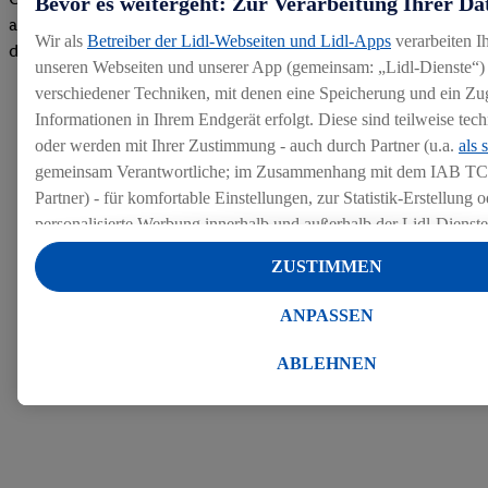
Bevor es weitergeht: Zur Verarbeitung Ihrer Da
auf dem Arbeitgeber-Bewertungsportal kununu.Hier geht's zu
Wir als
Betreiber der Lidl-Webseiten und Lidl-Apps
verarbeiten I
den Bewertungen
unseren Webseiten und unserer App (gemeinsam: „Lidl-Dienste“) 
verschiedener Techniken, mit denen eine Speicherung und ein Zug
Informationen in Ihrem Endgerät erfolgt. Diese sind teilweise te
oder werden mit Ihrer Zustimmung - auch durch Partner (u.a.
als 
gemeinsam Verantwortliche; im Zusammenhang mit dem IAB TC
Partner) - für komfortable Einstellungen, zur Statistik-Erstellung o
personalisierte Werbung innerhalb und außerhalb der Lidl-Dienst
Datenverarbeitungen für personalisierte Werbung werden durchge
ZUSTIMMEN
Werbung auszusteuern und um Dritten die Ausspielung von Werb
Lidl-Dienste über die Ihnen und Ihren Haushaltsangehörigen zug
ANPASSEN
Endgeräte zu ermöglichen. Sofern Sie Teilnehmer des Lidl Plus-
werden für diese Zwecke auch Daten aus Ihrem Filial-Kaufverhalte
ABLEHNEN
Zudem werden einem der o.g. Partner Daten über Ihr Kaufverhalte
Diensten zur Verfügung gestellt, damit dieser als
eigenständig Ver
Erfolg von Werbekampagnen seiner Auftraggeber messen kann.
Die Erstellung personalisierter Werbung basiert auf der Generier
Daten von anderen Diensten angereicherten Profilen. Dies umfasst