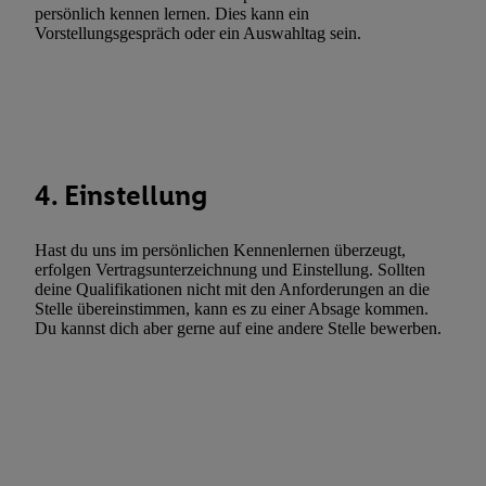
Gewährleistung der Sicherheit, Verhinderung und Aufdeckung v
persönlich kennen lernen. Dies kann ein
Vorstellungsgespräch oder ein Auswahltag sein.
Fehlerbehebung, Bereitstellung und Anzeige von Werbung und In
Abgleichung und Kombination von Daten aus unterschiedlichen 
Verknüpfung verschiedener Endgeräte, Identifikation von Geräte
automatisch übermittelter Informationen, Messung des Erfolgs vo
Werbekampagnen durch TTD und Nutzung der Telekommunikatio
Utiq-Technologie für digitales Marketing, sowie:
4. Einstellung
Verwendung genauer Standortdaten. Erstellung von Profilen für 
Werbung. Speichern von oder Zugriff auf Informationen auf ei
Hast du uns im persönlichen Kennenlernen überzeugt,
Entwicklung und Verbesserung der Angebote. Analyse von Zie
erfolgen Vertragsunterzeichnung und Einstellung. Sollten
Statistiken oder Kombinationen von Daten aus verschiedenen Q
deine Qualifikationen nicht mit den Anforderungen an die
Stelle übereinstimmen, kann es zu einer Absage kommen.
Verwendung reduzierter Daten zur Auswahl von Werbeanzeige
Du kannst dich aber gerne auf eine andere Stelle bewerben.
Werbeleistung. Verwendung von Profilen zur Auswahl personali
Werbung.
Liste der Partner (Lieferanten)