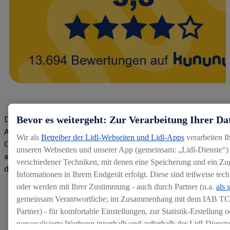
Bevor es weitergeht: Zur Verarbeitung Ihrer Da
Die Bewertungen von aktuellen und ehemaligen Mitarbeitern,
Azubis und externen Bewerbern haben uns zu einer Top
Wir als
Betreiber der Lidl-Webseiten und Lidl-Apps
verarbeiten I
Company gemacht. Wir freuen uns über unseren guten Score
unseren Webseiten und unserer App (gemeinsam: „Lidl-Dienste“) 
auf dem Arbeitgeber-Bewertungsportal kununu.Hier geht's zu
verschiedener Techniken, mit denen eine Speicherung und ein Zug
den Bewertungen
Informationen in Ihrem Endgerät erfolgt. Diese sind teilweise te
oder werden mit Ihrer Zustimmung - auch durch Partner (u.a.
als 
gemeinsam Verantwortliche; im Zusammenhang mit dem IAB TC
Partner) - für komfortable Einstellungen, zur Statistik-Erstellung o
personalisierte Werbung innerhalb und außerhalb der Lidl-Dienst