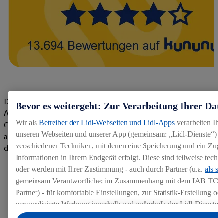
Die Bewertungen von aktuellen und ehemaligen Mitarbeitern,
Bevor es weitergeht: Zur Verarbeitung Ihrer Da
Azubis und externen Bewerbern haben uns zu einer Top
Wir als
Betreiber der Lidl-Webseiten und Lidl-Apps
verarbeiten I
Company gemacht. Wir freuen uns über unseren guten Score
unseren Webseiten und unserer App (gemeinsam: „Lidl-Dienste“) 
auf dem Arbeitgeber-Bewertungsportal kununu.Hier geht's zu
verschiedener Techniken, mit denen eine Speicherung und ein Zug
den Bewertungen
Informationen in Ihrem Endgerät erfolgt. Diese sind teilweise te
oder werden mit Ihrer Zustimmung - auch durch Partner (u.a.
als 
gemeinsam Verantwortliche; im Zusammenhang mit dem IAB TC
Partner) - für komfortable Einstellungen, zur Statistik-Erstellung o
personalisierte Werbung innerhalb und außerhalb der Lidl-Dienst
Datenverarbeitungen für personalisierte Werbung werden durchge