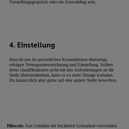
Vorstellungsgespräch oder ein Auswahltag sein.
Fehlerbehebung, Bereitstellung und Anzeige von Werbung und In
Abgleichung und Kombination von Daten aus unterschiedlichen 
Verknüpfung verschiedener Endgeräte, Identifikation von Geräte
automatisch übermittelter Informationen, Messung des Erfolgs vo
Werbekampagnen durch TTD und Nutzung der Telekommunikatio
Utiq-Technologie für digitales Marketing, sowie:
4. Einstellung
Verwendung genauer Standortdaten. Erstellung von Profilen für 
Werbung. Speichern von oder Zugriff auf Informationen auf ei
Hast du uns im persönlichen Kennenlernen überzeugt,
Entwicklung und Verbesserung der Angebote. Analyse von Zie
erfolgen Vertragsunterzeichnung und Einstellung. Sollten
deine Qualifikationen nicht mit den Anforderungen an die
Statistiken oder Kombinationen von Daten aus verschiedenen Q
Stelle übereinstimmen, kann es zu einer Absage kommen.
Verwendung reduzierter Daten zur Auswahl von Werbeanzeige
Du kannst dich aber gerne auf eine andere Stelle bewerben.
Werbeleistung. Verwendung von Profilen zur Auswahl personali
Werbung.
Liste der Partner (Lieferanten)
Hinweis:
Aus Gründen der leichteren Lesbarkeit verwenden