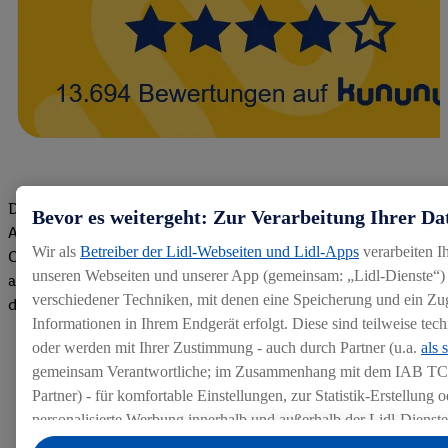
Die Bewertungen von aktuellen und ehemaligen Mitarbeitern,
Bevor es weitergeht: Zur Verarbeitung Ihrer Da
Azubis und externen Bewerbern haben uns zu einer Top
Wir als
Betreiber der Lidl-Webseiten und Lidl-Apps
verarbeiten I
Company gemacht. Wir freuen uns über unseren guten Score
unseren Webseiten und unserer App (gemeinsam: „Lidl-Dienste“) 
auf dem Arbeitgeber-Bewertungsportal kununu.Hier geht's zu
verschiedener Techniken, mit denen eine Speicherung und ein Zug
den Bewertungen
Informationen in Ihrem Endgerät erfolgt. Diese sind teilweise te
oder werden mit Ihrer Zustimmung - auch durch Partner (u.a.
als 
gemeinsam Verantwortliche; im Zusammenhang mit dem IAB TC
Partner) - für komfortable Einstellungen, zur Statistik-Erstellung o
personalisierte Werbung innerhalb und außerhalb der Lidl-Dienst
Datenverarbeitungen für personalisierte Werbung werden durchge