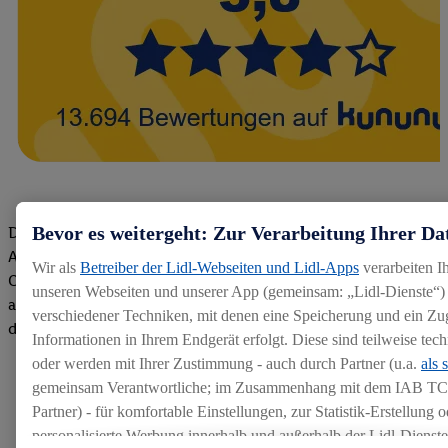
Bevor es weitergeht: Zur Verarbeitung Ihrer Da
Die Bewertungen von aktuellen und ehemaligen Mitarbeitern,
Azubis und externen Bewerbern haben uns zu einer Top
Wir als
Betreiber der Lidl-Webseiten und Lidl-Apps
verarbeiten I
Company gemacht. Wir freuen uns über unseren guten Score
unseren Webseiten und unserer App (gemeinsam: „Lidl-Dienste“) 
auf dem Arbeitgeber-Bewertungsportal kununu.Hier geht's zu
verschiedener Techniken, mit denen eine Speicherung und ein Zug
den Bewertungen
Informationen in Ihrem Endgerät erfolgt. Diese sind teilweise te
oder werden mit Ihrer Zustimmung - auch durch Partner (u.a.
als 
gemeinsam Verantwortliche; im Zusammenhang mit dem IAB TC
Partner) - für komfortable Einstellungen, zur Statistik-Erstellung o
personalisierte Werbung innerhalb und außerhalb der Lidl-Dienst