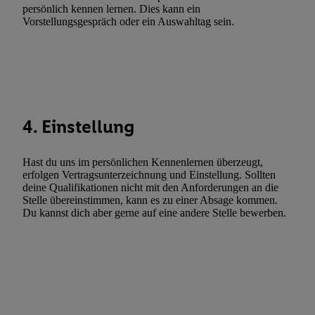
Gewährleistung der Sicherheit, Verhinderung und Aufdeckung v
persönlich kennen lernen. Dies kann ein
Vorstellungsgespräch oder ein Auswahltag sein.
Fehlerbehebung, Bereitstellung und Anzeige von Werbung und In
Abgleichung und Kombination von Daten aus unterschiedlichen 
Verknüpfung verschiedener Endgeräte, Identifikation von Geräte
automatisch übermittelter Informationen, Messung des Erfolgs vo
Werbekampagnen durch TTD und Nutzung der Telekommunikatio
Utiq-Technologie für digitales Marketing, sowie:
4. Einstellung
Verwendung genauer Standortdaten. Erstellung von Profilen für 
Werbung. Speichern von oder Zugriff auf Informationen auf ei
Hast du uns im persönlichen Kennenlernen überzeugt,
Entwicklung und Verbesserung der Angebote. Analyse von Zie
erfolgen Vertragsunterzeichnung und Einstellung. Sollten
Statistiken oder Kombinationen von Daten aus verschiedenen Q
deine Qualifikationen nicht mit den Anforderungen an die
Stelle übereinstimmen, kann es zu einer Absage kommen.
Verwendung reduzierter Daten zur Auswahl von Werbeanzeige
Du kannst dich aber gerne auf eine andere Stelle bewerben.
Werbeleistung. Verwendung von Profilen zur Auswahl personali
Werbung.
Liste der Partner (Lieferanten)