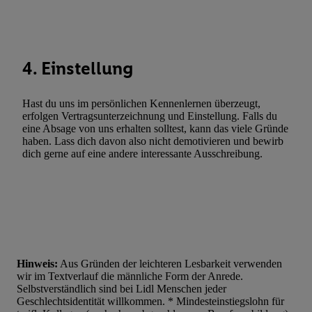
Statistiken oder Kombinationen von Daten aus verschiedenen Q
Verwendung reduzierter Daten zur Auswahl von Werbeanzeige
Werbeleistung. Verwendung von Profilen zur Auswahl personali
Werbung.
4. Einstellung
Liste der Partner (Lieferanten)
Hast du uns im persönlichen Kennenlernen überzeugt,
erfolgen Vertragsunterzeichnung und Einstellung. Falls du
eine Absage von uns erhalten solltest, kann das viele Gründe
haben. Lass dich davon also nicht demotivieren und bewirb
dich gerne auf eine andere interessante Ausschreibung.
Hinweis:
Aus Gründen der leichteren Lesbarkeit verwenden
wir im Textverlauf die männliche Form der Anrede.
Selbstverständlich sind bei Lidl Menschen jeder
Geschlechtsidentität willkommen. * Mindesteinstiegslohn für