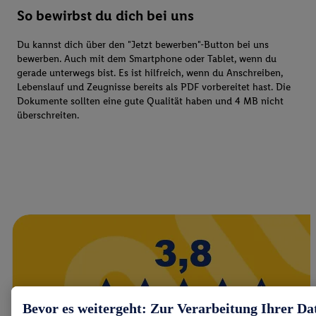
So bewirbst du dich bei uns
Du kannst dich über den "Jetzt bewerben"-Button bei uns
bewerben. Auch mit dem Smartphone oder Tablet, wenn du
gerade unterwegs bist. Es ist hilfreich, wenn du Anschreiben,
Lebenslauf und Zeugnisse bereits als PDF vorbereitet hast. Die
Dokumente sollten eine gute Qualität haben und 4 MB nicht
überschreiten.
Bevor es weitergeht: Zur Verarbeitung Ihrer Da