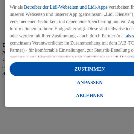
Wir als
Betreiber der Lidl-Webseiten und Lidl-Apps
verarbeiten I
unseren Webseiten und unserer App (gemeinsam: „Lidl-Dienste“) 
verschiedener Techniken, mit denen eine Speicherung und ein Zug
Informationen in Ihrem Endgerät erfolgt. Diese sind teilweise te
oder werden mit Ihrer Zustimmung - auch durch Partner (u.a.
als 
gemeinsam Verantwortliche; im Zusammenhang mit dem IAB TC
Die Bewertungen von aktuellen und ehemaligen Mitarbeitern,
Partner) - für komfortable Einstellungen, zur Statistik-Erstellung o
Azubis und externen Bewerbern haben uns zu einer Top
personalisierte Werbung innerhalb und außerhalb der Lidl-Dienst
Company gemacht. Wir freuen uns über unseren guten Score
Datenverarbeitungen für personalisierte Werbung werden durchge
auf dem Arbeitgeber-Bewertungsportal kununu.Hier geht's zu
ZUSTIMMEN
Werbung auszusteuern und um Dritten die Ausspielung von Werb
den Bewertungen
Lidl-Dienste über die Ihnen und Ihren Haushaltsangehörigen zug
ANPASSEN
Endgeräte zu ermöglichen. Sofern Sie Teilnehmer des Lidl Plus-
werden für diese Zwecke auch Daten aus Ihrem Filial-Kaufverhalte
ABLEHNEN
Zudem werden einem der o.g. Partner Daten über Ihr Kaufverhalte
Diensten zur Verfügung gestellt, damit dieser als
eigenständig Ver
Erfolg von Werbekampagnen seiner Auftraggeber messen kann.
Die Erstellung personalisierter Werbung basiert auf der Generier
Daten von anderen Diensten angereicherten Profilen. Dies umfasst