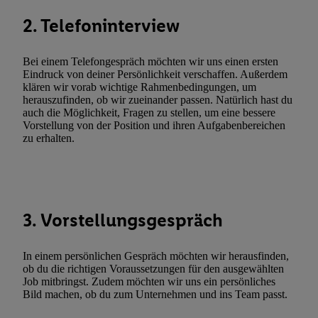
Verarbeitungen zu sämtlichen vorgenannten Zwecken unter Einbi
2. Telefoninterview
genannten Partner zu. Weitere Informationen, auch zur Speicherd
und zu Ihrem Recht, Ihre Einwilligung jederzeit mit Wirkung für 
Bei einem Telefongespräch möchten wir uns einen ersten
widerrufen, finden Sie in unseren
Datenschutzbestimmungen
.
Die
Eindruck von deiner Persönlichkeit verschaffen. Außerdem
Sie hier.
Unter „Anpassen“ können Sie einzelne Verwendungszwe
klären wir vorab wichtige Rahmenbedingungen, um
herauszufinden, ob wir zueinander passen. Natürlich hast du
zulassen; das gilt auch für die nachfolgend schlagwortartig bena
auch die Möglichkeit, Fragen zu stellen, um eine bessere
Funktionen im Rahmen des Einsatzes des IAB TCF für Werbung
Vorstellung von der Position und ihren Aufgabenbereichen
Erfolgsmessung:
zu erhalten.
Gewährleistung der Sicherheit, Verhinderung und Aufdeckung v
Fehlerbehebung, Bereitstellung und Anzeige von Werbung und In
Abgleichung und Kombination von Daten aus unterschiedlichen 
Verknüpfung verschiedener Endgeräte, Identifikation von Geräte
3. Vorstellungsgespräch
automatisch übermittelter Informationen, Messung des Erfolgs vo
Werbekampagnen durch TTD und Nutzung der Telekommunikatio
Utiq-Technologie für digitales Marketing, sowie:
In einem persönlichen Gespräch möchten wir herausfinden,
ob du die richtigen Voraussetzungen für den ausgewählten
Verwendung genauer Standortdaten. Erstellung von Profilen für 
Job mitbringst. Zudem möchten wir uns ein persönliches
Bild machen, ob du zum Unternehmen und ins Team passt.
Werbung. Speichern von oder Zugriff auf Informationen auf ei
Entwicklung und Verbesserung der Angebote. Analyse von Zie