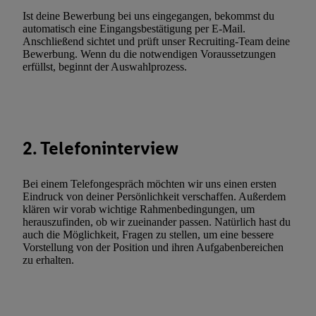
widerrufen - jederzeit auch über
das Datenschutzportal von Utiq
Ist deine Bewerbung bei uns eingegangen, bekommst du
(„consenthub“)
oder über „Anpassen“/„Nutzung der Telekommunik
automatisch eine Eingangsbestätigung per E-Mail.
Anschließend sichtet und prüft unser Recruiting-Team deine
Utiq-Technologie für digitales Marketing“ am unteren Ende diese
Bewerbung. Wenn du die notwendigen Voraussetzungen
(nur für die Lidl-Dienste) widerrufen. Weitere Informationen finde
erfüllst, beginnt der Auswahlprozess.
den
Datenschutzbestimmungen von Utiq
.
Durch einen Klick auf „Ablehnen“ können Sie nur den Einsatz n
Techniken zulassen. Durch einen Klick auf „Zustimmen“ stimmen 
Verarbeitungen zu sämtlichen vorgenannten Zwecken unter Einbi
2. Telefoninterview
genannten Partner zu. Weitere Informationen, auch zur Speicherd
und zu Ihrem Recht, Ihre Einwilligung jederzeit mit Wirkung für 
widerrufen, finden Sie in unseren
Datenschutzbestimmungen
.
Die
Bei einem Telefongespräch möchten wir uns einen ersten
Sie hier.
Unter „Anpassen“ können Sie einzelne Verwendungszwe
Eindruck von deiner Persönlichkeit verschaffen. Außerdem
klären wir vorab wichtige Rahmenbedingungen, um
zulassen; das gilt auch für die nachfolgend schlagwortartig bena
herauszufinden, ob wir zueinander passen. Natürlich hast du
Funktionen im Rahmen des Einsatzes des IAB TCF für Werbung
auch die Möglichkeit, Fragen zu stellen, um eine bessere
Erfolgsmessung:
Vorstellung von der Position und ihren Aufgabenbereichen
zu erhalten.
Gewährleistung der Sicherheit, Verhinderung und Aufdeckung v
Fehlerbehebung, Bereitstellung und Anzeige von Werbung und In
Abgleichung und Kombination von Daten aus unterschiedlichen 
Verknüpfung verschiedener Endgeräte, Identifikation von Geräte