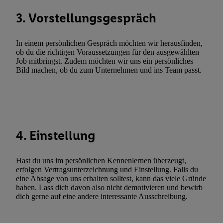
automatisch übermittelter Informationen, Messung des Erfolgs vo
3. Vorstellungsgespräch
Werbekampagnen durch TTD und Nutzung der Telekommunikatio
Utiq-Technologie für digitales Marketing, sowie:
In einem persönlichen Gespräch möchten wir herausfinden,
Verwendung genauer Standortdaten. Erstellung von Profilen für 
ob du die richtigen Voraussetzungen für den ausgewählten
Job mitbringst. Zudem möchten wir uns ein persönliches
Werbung. Speichern von oder Zugriff auf Informationen auf ei
Bild machen, ob du zum Unternehmen und ins Team passt.
Entwicklung und Verbesserung der Angebote. Analyse von Zie
Statistiken oder Kombinationen von Daten aus verschiedenen Q
Verwendung reduzierter Daten zur Auswahl von Werbeanzeige
Werbeleistung. Verwendung von Profilen zur Auswahl personali
Werbung.
4. Einstellung
Liste der Partner (Lieferanten)
Hast du uns im persönlichen Kennenlernen überzeugt,
erfolgen Vertragsunterzeichnung und Einstellung. Falls du
eine Absage von uns erhalten solltest, kann das viele Gründe
haben. Lass dich davon also nicht demotivieren und bewirb
dich gerne auf eine andere interessante Ausschreibung.