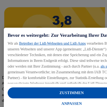
Bevor es weitergeht: Zur Verarbeitung Ihrer Da
Wir als
Betreiber der Lidl-Webseiten und Lidl-Apps
verarbeiten I
unseren Webseiten und unserer App (gemeinsam: „Lidl-Dienste“) 
verschiedener Techniken, mit denen eine Speicherung und ein Zug
Informationen in Ihrem Endgerät erfolgt. Diese sind teilweise te
oder werden mit Ihrer Zustimmung - auch durch Partner (u.a.
als 
gemeinsam Verantwortliche; im Zusammenhang mit dem IAB TC
Die Bewertungen von aktuellen und ehemaligen Mitarbeitern,
Partner) - für komfortable Einstellungen, zur Statistik-Erstellung o
Azubis und externen Bewerbern haben uns zu einer Top
personalisierte Werbung innerhalb und außerhalb der Lidl-Dienst
Company gemacht. Wir freuen uns über unseren guten Score
Datenverarbeitungen für personalisierte Werbung werden durchge
ZUSTIMMEN
auf dem Arbeitgeber-Bewertungsportal kununu.Hier geht's zu
Werbung auszusteuern und um Dritten die Ausspielung von Werb
den Bewertungen
Lidl-Dienste über die Ihnen und Ihren Haushaltsangehörigen zug
ANPASSEN
Endgeräte zu ermöglichen. Sofern Sie Teilnehmer des Lidl Plus-