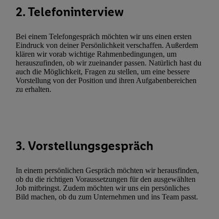
Durch einen Klick auf „Ablehnen“ können Sie nur den Einsatz n
2. Telefoninterview
Techniken zulassen. Durch einen Klick auf „Zustimmen“ stimmen 
Verarbeitungen zu sämtlichen vorgenannten Zwecken unter Einbi
Bei einem Telefongespräch möchten wir uns einen ersten
genannten Partner zu. Weitere Informationen, auch zur Speicherd
Eindruck von deiner Persönlichkeit verschaffen. Außerdem
und zu Ihrem Recht, Ihre Einwilligung jederzeit mit Wirkung für 
klären wir vorab wichtige Rahmenbedingungen, um
widerrufen, finden Sie in unseren
Datenschutzbestimmungen
.
Die
herauszufinden, ob wir zueinander passen. Natürlich hast du
auch die Möglichkeit, Fragen zu stellen, um eine bessere
Sie hier.
Unter „Anpassen“ können Sie einzelne Verwendungszwe
Vorstellung von der Position und ihren Aufgabenbereichen
zulassen; das gilt auch für die nachfolgend schlagwortartig bena
zu erhalten.
Funktionen im Rahmen des Einsatzes des IAB TCF für Werbung
Erfolgsmessung:
Gewährleistung der Sicherheit, Verhinderung und Aufdeckung v
Fehlerbehebung, Bereitstellung und Anzeige von Werbung und In
3. Vorstellungsgespräch
Abgleichung und Kombination von Daten aus unterschiedlichen 
Verknüpfung verschiedener Endgeräte, Identifikation von Geräte
automatisch übermittelter Informationen, Messung des Erfolgs vo
In einem persönlichen Gespräch möchten wir herausfinden,
ob du die richtigen Voraussetzungen für den ausgewählten
Werbekampagnen durch TTD und Nutzung der Telekommunikatio
Job mitbringst. Zudem möchten wir uns ein persönliches
Utiq-Technologie für digitales Marketing, sowie:
Bild machen, ob du zum Unternehmen und ins Team passt.
Verwendung genauer Standortdaten. Erstellung von Profilen für 