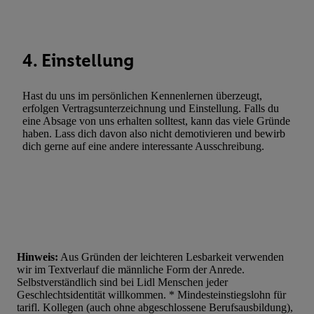
Werbung. Speichern von oder Zugriff auf Informationen auf ei
Entwicklung und Verbesserung der Angebote. Analyse von Zie
Statistiken oder Kombinationen von Daten aus verschiedenen Q
Verwendung reduzierter Daten zur Auswahl von Werbeanzeige
4. Einstellung
Werbeleistung. Verwendung von Profilen zur Auswahl personali
Werbung.
Hast du uns im persönlichen Kennenlernen überzeugt,
erfolgen Vertragsunterzeichnung und Einstellung. Falls du
Liste der Partner (Lieferanten)
eine Absage von uns erhalten solltest, kann das viele Gründe
haben. Lass dich davon also nicht demotivieren und bewirb
dich gerne auf eine andere interessante Ausschreibung.
Hinweis:
Aus Gründen der leichteren Lesbarkeit verwenden
wir im Textverlauf die männliche Form der Anrede.
Selbstverständlich sind bei Lidl Menschen jeder
Geschlechtsidentität willkommen. * Mindesteinstiegslohn für
tarifl. Kollegen (auch ohne abgeschlossene Berufsausbildung),