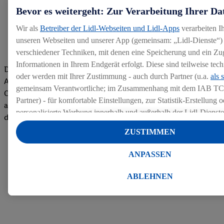
Bevor es weitergeht: Zur Verarbeitung Ihrer Da
Wir als
Betreiber der Lidl-Webseiten und Lidl-Apps
verarbeiten I
unseren Webseiten und unserer App (gemeinsam: „Lidl-Dienste“) 
verschiedener Techniken, mit denen eine Speicherung und ein Zug
Informationen in Ihrem Endgerät erfolgt. Diese sind teilweise te
Die Bewertungen von aktuellen und ehemaligen Mitarbeitern,
oder werden mit Ihrer Zustimmung - auch durch Partner (u.a.
als 
Azubis und externen Bewerbern haben uns zu einer Top
gemeinsam Verantwortliche; im Zusammenhang mit dem IAB TC
Company gemacht. Wir freuen uns über unseren guten Score
Partner) - für komfortable Einstellungen, zur Statistik-Erstellung o
auf dem Arbeitgeber-Bewertungsportal kununu.Hier geht's zu
personalisierte Werbung innerhalb und außerhalb der Lidl-Dienst
den Bewertungen
Datenverarbeitungen für personalisierte Werbung werden durchge
ZUSTIMMEN
Werbung auszusteuern und um Dritten die Ausspielung von Werb
Lidl-Dienste über die Ihnen und Ihren Haushaltsangehörigen zug
ANPASSEN
Endgeräte zu ermöglichen. Sofern Sie Teilnehmer des Lidl Plus-
werden für diese Zwecke auch Daten aus Ihrem Filial-Kaufverhalte
ABLEHNEN
Zudem werden einem der o.g. Partner Daten über Ihr Kaufverhalte
Diensten zur Verfügung gestellt, damit dieser als
eigenständig Ver
Erfolg von Werbekampagnen seiner Auftraggeber messen kann.
Die Erstellung personalisierter Werbung basiert auf der Generier