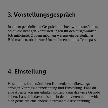
Verknüpfung verschiedener Endgeräte, Identifikation von Geräte
automatisch übermittelter Informationen, Messung des Erfolgs vo
3. Vorstellungsgespräch
Werbekampagnen durch TTD und Nutzung der Telekommunikatio
Utiq-Technologie für digitales Marketing, sowie:
In einem persönlichen Gespräch möchten wir herausfinden,
Verwendung genauer Standortdaten. Erstellung von Profilen für 
ob du die richtigen Voraussetzungen für den ausgewählten
Werbung. Speichern von oder Zugriff auf Informationen auf ei
Job mitbringst. Zudem möchten wir uns ein persönliches
Bild machen, ob du zum Unternehmen und ins Team passt.
Entwicklung und Verbesserung der Angebote. Analyse von Zie
Statistiken oder Kombinationen von Daten aus verschiedenen Q
Verwendung reduzierter Daten zur Auswahl von Werbeanzeige
Werbeleistung. Verwendung von Profilen zur Auswahl personali
Werbung.
4. Einstellung
Liste der Partner (Lieferanten)
Hast du uns im persönlichen Kennenlernen überzeugt,
erfolgen Vertragsunterzeichnung und Einstellung. Falls du
eine Absage von uns erhalten solltest, kann das viele Gründe
haben. Lass dich davon also nicht demotivieren und bewirb
dich gerne auf eine andere interessante Ausschreibung.