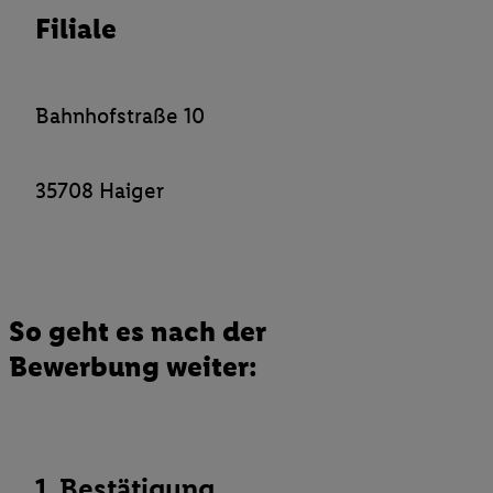
Filiale
Verantwortlichkeit mit einem der oben genannten Partner verwen
daraus eine spezielle Online-Kennung zu erstellen (die sogenannt
sodann ähnlich wie die sogleich beschriebene Utiq-Kennung ve
um Sie in von Dritten betriebenen Diensten zu erkennen und Ihnen
Bahnhofstraße 10
Werbung auszuspielen. Hierzu wird von uns und einem der ander
genannten Partner auch Ihre in einen Hashwert umgewandelte E-
gemeinsamer Verantwortlichkeit verarbeitet.
35708 Haiger
Zudem erlauben Sie uns, der Utiq SA/NV („Utiq“) und
Ihrem
Telekommunikationsnetzbetreiber
, die Utiq-Technologie in
einzusetzen. Utiq prüft zunächst anhand Ihrer IP-Adresse, ob die 
Sie verfügbar ist. Wenn das der Fall ist, gibt Utiq Ihre IP-Adresse
Netzbetreiber weiter, der anhand der IP-Adresse und einer Kund
So geht es nach der
wie z.B. Ihrer Mobilfunknummer, eine Kennung für Utiq erstellt.
Bewerbung weiter:
Kennung verwenden, um Sie wiederzuerkennen und Erkenntnisse
Nutzungsverhalten in den Lidl-Diensten zu erfassen. Insbesonder
mittels dieser Technologie auch auf Diensten wiedererkannt werd
Dritten betrieben werden, damit wir Ihnen dort personalisierte W
können. Sie können Ihre Einwilligung speziell zur Nutzung der U
1. Bestätigung