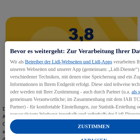
Bevor es weitergeht: Zur Verarbeitung Ihrer Da
Wir als
Betreiber der Lidl-Webseiten und Lidl-Apps
verarbeiten I
unseren Webseiten und unserer App (gemeinsam: „Lidl-Dienste“) 
verschiedener Techniken, mit denen eine Speicherung und ein Zug
Informationen in Ihrem Endgerät erfolgt. Diese sind teilweise te
oder werden mit Ihrer Zustimmung - auch durch Partner (u.a.
als 
gemeinsam Verantwortliche; im Zusammenhang mit dem IAB TC
Partner) - für komfortable Einstellungen, zur Statistik-Erstellung o
Die Bewertungen von aktuellen und ehemaligen Mitarbeitern,
personalisierte Werbung innerhalb und außerhalb der Lidl-Dienst
Azubis und externen Bewerbern haben uns zu einer Top
Datenverarbeitungen für personalisierte Werbung werden durchge
Company gemacht. Wir freuen uns über unseren guten Score
ZUSTIMMEN
Werbung auszusteuern und um Dritten die Ausspielung von Werb
auf dem Arbeitgeber-Bewertungsportal kununu.Hier geht's zu
Lidl-Dienste über die Ihnen und Ihren Haushaltsangehörigen zug
den Bewertungen