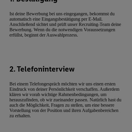
zusätzlich zur weiter unten erläuterten Möglichkeit, Ihre Einwilli
widerrufen - jederzeit auch über
das Datenschutzportal von Utiq
Ist deine Bewerbung bei uns eingegangen, bekommst du
(„consenthub“)
oder über „Anpassen“/„Nutzung der Telekommunik
automatisch eine Eingangsbestätigung per E-Mail.
Utiq-Technologie für digitales Marketing“ am unteren Ende diese
Anschließend sichtet und prüft unser Recruiting-Team deine
Bewerbung. Wenn du die notwendigen Voraussetzungen
(nur für die Lidl-Dienste) widerrufen. Weitere Informationen finde
erfüllst, beginnt der Auswahlprozess.
den
Datenschutzbestimmungen von Utiq
.
Durch einen Klick auf „Ablehnen“ können Sie nur den Einsatz n
Techniken zulassen. Durch einen Klick auf „Zustimmen“ stimmen 
Verarbeitungen zu sämtlichen vorgenannten Zwecken unter Einbi
genannten Partner zu. Weitere Informationen, auch zur Speicherd
2. Telefoninterview
und zu Ihrem Recht, Ihre Einwilligung jederzeit mit Wirkung für 
widerrufen, finden Sie in unseren
Datenschutzbestimmungen
.
Die
Bei einem Telefongespräch möchten wir uns einen ersten
Sie hier.
Unter „Anpassen“ können Sie einzelne Verwendungszwe
Eindruck von deiner Persönlichkeit verschaffen. Außerdem
zulassen; das gilt auch für die nachfolgend schlagwortartig bena
klären wir vorab wichtige Rahmenbedingungen, um
herauszufinden, ob wir zueinander passen. Natürlich hast du
Funktionen im Rahmen des Einsatzes des IAB TCF für Werbung
auch die Möglichkeit, Fragen zu stellen, um eine bessere
Erfolgsmessung:
Vorstellung von der Position und ihren Aufgabenbereichen
Gewährleistung der Sicherheit, Verhinderung und Aufdeckung v
zu erhalten.
Fehlerbehebung, Bereitstellung und Anzeige von Werbung und In
Abgleichung und Kombination von Daten aus unterschiedlichen 