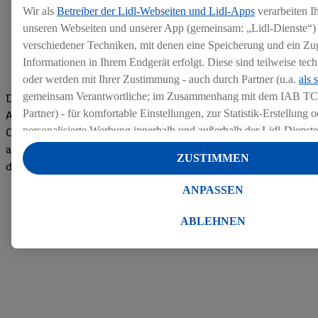
Wir als
Betreiber der Lidl-Webseiten und Lidl-Apps
verarbeiten I
unseren Webseiten und unserer App (gemeinsam: „Lidl-Dienste“) 
verschiedener Techniken, mit denen eine Speicherung und ein Zug
Informationen in Ihrem Endgerät erfolgt. Diese sind teilweise te
oder werden mit Ihrer Zustimmung - auch durch Partner (u.a.
als 
gemeinsam Verantwortliche; im Zusammenhang mit dem IAB TC
Die Bewertungen von aktuellen und ehemaligen Mitarbeitern,
Partner) - für komfortable Einstellungen, zur Statistik-Erstellung o
Azubis und externen Bewerbern haben uns zu einer Top
personalisierte Werbung innerhalb und außerhalb der Lidl-Dienst
Company gemacht. Wir freuen uns über unseren guten Score
Datenverarbeitungen für personalisierte Werbung werden durchge
auf dem Arbeitgeber-Bewertungsportal kununu.Hier geht's zu
ZUSTIMMEN
Werbung auszusteuern und um Dritten die Ausspielung von Werb
den Bewertungen
Lidl-Dienste über die Ihnen und Ihren Haushaltsangehörigen zug
ANPASSEN
Endgeräte zu ermöglichen. Sofern Sie Teilnehmer des Lidl Plus-
werden für diese Zwecke auch Daten aus Ihrem Filial-Kaufverhalte
ABLEHNEN
Zudem werden einem der o.g. Partner Daten über Ihr Kaufverhalte
Diensten zur Verfügung gestellt, damit dieser als
eigenständig Ver
Erfolg von Werbekampagnen seiner Auftraggeber messen kann.
Die Erstellung personalisierter Werbung basiert auf der Generier
Daten von anderen Diensten angereicherten Profilen. Dies umfasst
Zusammenführung von Daten (z.B. über Ihre Nutzung der Lidl-Di