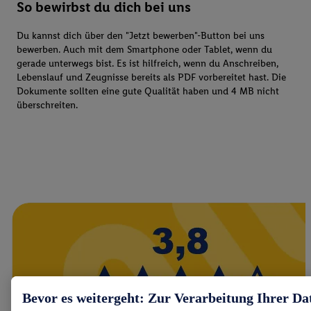
So bewirbst du dich bei uns
Du kannst dich über den "Jetzt bewerben"-Button bei uns
bewerben. Auch mit dem Smartphone oder Tablet, wenn du
gerade unterwegs bist. Es ist hilfreich, wenn du Anschreiben,
Lebenslauf und Zeugnisse bereits als PDF vorbereitet hast. Die
Dokumente sollten eine gute Qualität haben und 4 MB nicht
überschreiten.
Bevor es weitergeht: Zur Verarbeitung Ihrer Da