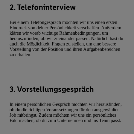
Verarbeitungen zu sämtlichen vorgenannten Zwecken unter Einbi
2. Telefoninterview
genannten Partner zu. Weitere Informationen, auch zur Speicherd
und zu Ihrem Recht, Ihre Einwilligung jederzeit mit Wirkung für 
Bei einem Telefongespräch möchten wir uns einen ersten
widerrufen, finden Sie in unseren
Datenschutzbestimmungen
.
Die
Eindruck von deiner Persönlichkeit verschaffen. Außerdem
klären wir vorab wichtige Rahmenbedingungen, um
Sie hier.
Unter „Anpassen“ können Sie einzelne Verwendungszwe
herauszufinden, ob wir zueinander passen. Natürlich hast du
zulassen; das gilt auch für die nachfolgend schlagwortartig bena
auch die Möglichkeit, Fragen zu stellen, um eine bessere
Funktionen im Rahmen des Einsatzes des IAB TCF für Werbung
Vorstellung von der Position und ihren Aufgabenbereichen
zu erhalten.
Erfolgsmessung:
Gewährleistung der Sicherheit, Verhinderung und Aufdeckung v
Fehlerbehebung, Bereitstellung und Anzeige von Werbung und In
Abgleichung und Kombination von Daten aus unterschiedlichen 
Verknüpfung verschiedener Endgeräte, Identifikation von Geräte
3. Vorstellungsgespräch
automatisch übermittelter Informationen, Messung des Erfolgs vo
Werbekampagnen durch TTD und Nutzung der Telekommunikatio
In einem persönlichen Gespräch möchten wir herausfinden,
Utiq-Technologie für digitales Marketing, sowie:
ob du die richtigen Voraussetzungen für den ausgewählten
Job mitbringst. Zudem möchten wir uns ein persönliches
Verwendung genauer Standortdaten. Erstellung von Profilen für 
Bild machen, ob du zum Unternehmen und ins Team passt.
Werbung. Speichern von oder Zugriff auf Informationen auf ei
Entwicklung und Verbesserung der Angebote. Analyse von Zie