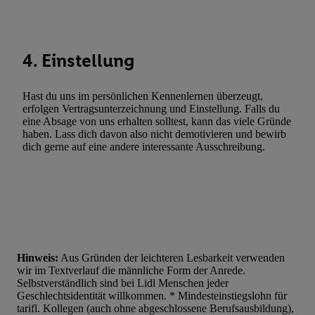
Statistiken oder Kombinationen von Daten aus verschiedenen Q
Verwendung reduzierter Daten zur Auswahl von Werbeanzeige
Werbeleistung. Verwendung von Profilen zur Auswahl personali
4. Einstellung
Werbung.
Liste der Partner (Lieferanten)
Hast du uns im persönlichen Kennenlernen überzeugt,
erfolgen Vertragsunterzeichnung und Einstellung. Falls du
eine Absage von uns erhalten solltest, kann das viele Gründe
haben. Lass dich davon also nicht demotivieren und bewirb
dich gerne auf eine andere interessante Ausschreibung.
Hinweis:
Aus Gründen der leichteren Lesbarkeit verwenden
wir im Textverlauf die männliche Form der Anrede.
Selbstverständlich sind bei Lidl Menschen jeder
Geschlechtsidentität willkommen. * Mindesteinstiegslohn für
tarifl. Kollegen (auch ohne abgeschlossene Berufsausbildung),