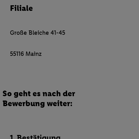
Filiale
Verantwortlichkeit mit einem der oben genannten Partner verwen
daraus eine spezielle Online-Kennung zu erstellen (die sogenannt
sodann ähnlich wie die sogleich beschriebene Utiq-Kennung ve
um Sie in von Dritten betriebenen Diensten zu erkennen und Ihnen
Große Bleiche 41-45
Werbung auszuspielen. Hierzu wird von uns und einem der ander
genannten Partner auch Ihre in einen Hashwert umgewandelte E-
gemeinsamer Verantwortlichkeit verarbeitet.
55116 Mainz
Zudem erlauben Sie uns, der Utiq SA/NV („Utiq“) und
Ihrem
Telekommunikationsnetzbetreiber
, die Utiq-Technologie in
einzusetzen. Utiq prüft zunächst anhand Ihrer IP-Adresse, ob die 
Sie verfügbar ist. Wenn das der Fall ist, gibt Utiq Ihre IP-Adresse
Netzbetreiber weiter, der anhand der IP-Adresse und einer Kund
So geht es nach der
wie z.B. Ihrer Mobilfunknummer, eine Kennung für Utiq erstellt.
Bewerbung weiter:
Kennung verwenden, um Sie wiederzuerkennen und Erkenntnisse
Nutzungsverhalten in den Lidl-Diensten zu erfassen. Insbesonder
mittels dieser Technologie auch auf Diensten wiedererkannt werd
Dritten betrieben werden, damit wir Ihnen dort personalisierte W
können. Sie können Ihre Einwilligung speziell zur Nutzung der U
1. Bestätigung