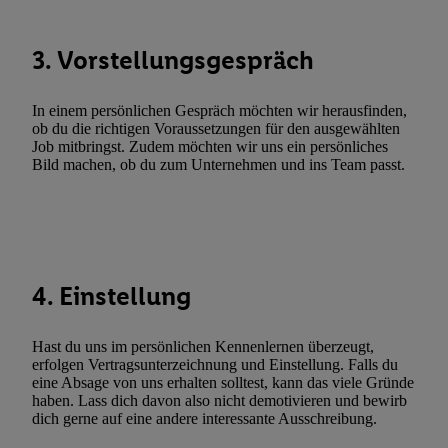
Verknüpfung verschiedener Endgeräte, Identifikation von Geräte
automatisch übermittelter Informationen, Messung des Erfolgs vo
3. Vorstellungsgespräch
Werbekampagnen durch TTD und Nutzung der Telekommunikatio
Utiq-Technologie für digitales Marketing, sowie:
In einem persönlichen Gespräch möchten wir herausfinden,
Verwendung genauer Standortdaten. Erstellung von Profilen für 
ob du die richtigen Voraussetzungen für den ausgewählten
Werbung. Speichern von oder Zugriff auf Informationen auf ei
Job mitbringst. Zudem möchten wir uns ein persönliches
Bild machen, ob du zum Unternehmen und ins Team passt.
Entwicklung und Verbesserung der Angebote. Analyse von Zie
Statistiken oder Kombinationen von Daten aus verschiedenen Q
Verwendung reduzierter Daten zur Auswahl von Werbeanzeige
Werbeleistung. Verwendung von Profilen zur Auswahl personali
Werbung.
4. Einstellung
Liste der Partner (Lieferanten)
Hast du uns im persönlichen Kennenlernen überzeugt,
erfolgen Vertragsunterzeichnung und Einstellung. Falls du
eine Absage von uns erhalten solltest, kann das viele Gründe
haben. Lass dich davon also nicht demotivieren und bewirb
dich gerne auf eine andere interessante Ausschreibung.