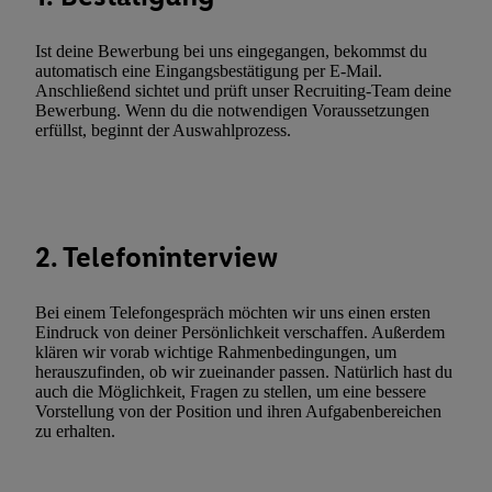
zusätzlich zur weiter unten erläuterten Möglichkeit, Ihre Einwilli
widerrufen - jederzeit auch über
das Datenschutzportal von Utiq
Ist deine Bewerbung bei uns eingegangen, bekommst du
(„consenthub“)
oder über „Anpassen“/„Nutzung der Telekommunik
automatisch eine Eingangsbestätigung per E-Mail.
Utiq-Technologie für digitales Marketing“ am unteren Ende diese
Anschließend sichtet und prüft unser Recruiting-Team deine
Bewerbung. Wenn du die notwendigen Voraussetzungen
(nur für die Lidl-Dienste) widerrufen. Weitere Informationen finde
erfüllst, beginnt der Auswahlprozess.
den
Datenschutzbestimmungen von Utiq
.
Durch einen Klick auf „Ablehnen“ können Sie nur den Einsatz n
Techniken zulassen. Durch einen Klick auf „Zustimmen“ stimmen 
Verarbeitungen zu sämtlichen vorgenannten Zwecken unter Einbi
genannten Partner zu. Weitere Informationen, auch zur Speicherd
2. Telefoninterview
und zu Ihrem Recht, Ihre Einwilligung jederzeit mit Wirkung für 
widerrufen, finden Sie in unseren
Datenschutzbestimmungen
.
Die
Bei einem Telefongespräch möchten wir uns einen ersten
Sie hier.
Unter „Anpassen“ können Sie einzelne Verwendungszwe
Eindruck von deiner Persönlichkeit verschaffen. Außerdem
zulassen; das gilt auch für die nachfolgend schlagwortartig bena
klären wir vorab wichtige Rahmenbedingungen, um
herauszufinden, ob wir zueinander passen. Natürlich hast du
Funktionen im Rahmen des Einsatzes des IAB TCF für Werbung
auch die Möglichkeit, Fragen zu stellen, um eine bessere
Erfolgsmessung:
Vorstellung von der Position und ihren Aufgabenbereichen
Gewährleistung der Sicherheit, Verhinderung und Aufdeckung v
zu erhalten.
Fehlerbehebung, Bereitstellung und Anzeige von Werbung und In
Abgleichung und Kombination von Daten aus unterschiedlichen 