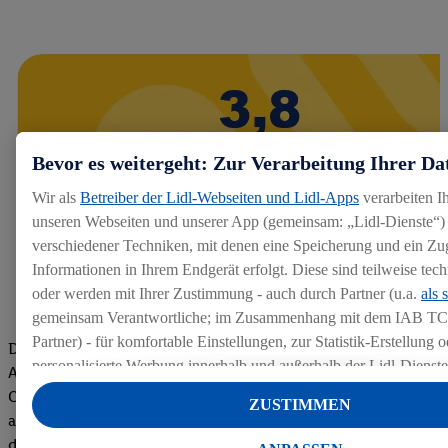
Bevor es weitergeht: Zur Verarbeitung Ihrer Da
Wir als
Betreiber der Lidl-Webseiten und Lidl-Apps
verarbeiten I
unseren Webseiten und unserer App (gemeinsam: „Lidl-Dienste“) 
verschiedener Techniken, mit denen eine Speicherung und ein Zug
Informationen in Ihrem Endgerät erfolgt. Diese sind teilweise te
oder werden mit Ihrer Zustimmung - auch durch Partner (u.a.
als 
gemeinsam Verantwortliche; im Zusammenhang mit dem IAB TC
Partner) - für komfortable Einstellungen, zur Statistik-Erstellung o
Die Bewertungen von aktuellen und ehemaligen Mitarbeitern,
personalisierte Werbung innerhalb und außerhalb der Lidl-Dienst
Azubis und externen Bewerbern haben uns zu einer Top
Datenverarbeitungen für personalisierte Werbung werden durchge
Company gemacht. Wir freuen uns über unseren guten Score
ZUSTIMMEN
Werbung auszusteuern und um Dritten die Ausspielung von Werb
auf dem Arbeitgeber-Bewertungsportal kununu.Hier geht's zu
Lidl-Dienste über die Ihnen und Ihren Haushaltsangehörigen zug
den Bewertungen