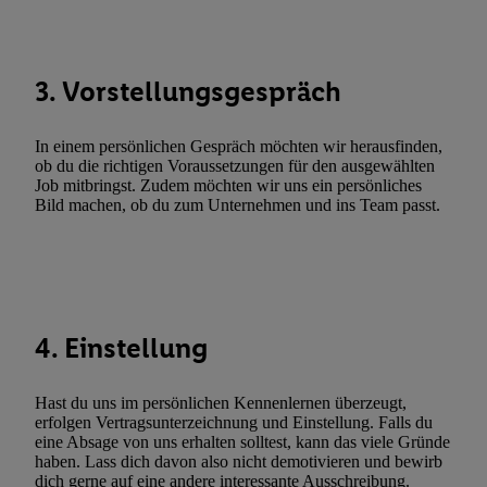
Abgleichung und Kombination von Daten aus unterschiedlichen 
Verknüpfung verschiedener Endgeräte, Identifikation von Geräte
automatisch übermittelter Informationen, Messung des Erfolgs vo
3. Vorstellungsgespräch
Werbekampagnen durch TTD und Nutzung der Telekommunikatio
Utiq-Technologie für digitales Marketing, sowie:
In einem persönlichen Gespräch möchten wir herausfinden,
Verwendung genauer Standortdaten. Erstellung von Profilen für 
ob du die richtigen Voraussetzungen für den ausgewählten
Werbung. Speichern von oder Zugriff auf Informationen auf ei
Job mitbringst. Zudem möchten wir uns ein persönliches
Entwicklung und Verbesserung der Angebote. Analyse von Zie
Bild machen, ob du zum Unternehmen und ins Team passt.
Statistiken oder Kombinationen von Daten aus verschiedenen Q
Verwendung reduzierter Daten zur Auswahl von Werbeanzeige
Werbeleistung. Verwendung von Profilen zur Auswahl personali
Werbung.
4. Einstellung
Liste der Partner (Lieferanten)
Hast du uns im persönlichen Kennenlernen überzeugt,
erfolgen Vertragsunterzeichnung und Einstellung. Falls du
eine Absage von uns erhalten solltest, kann das viele Gründe
haben. Lass dich davon also nicht demotivieren und bewirb
dich gerne auf eine andere interessante Ausschreibung.