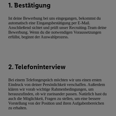
1. Bestätigung
zusätzlich zur weiter unten erläuterten Möglichkeit, Ihre Einwilli
widerrufen - jederzeit auch über
das Datenschutzportal von Utiq
(„consenthub“)
oder über „Anpassen“/„Nutzung der Telekommunik
Ist deine Bewerbung bei uns eingegangen, bekommst du
automatisch eine Eingangsbestätigung per E-Mail.
Utiq-Technologie für digitales Marketing“ am unteren Ende diese
Anschließend sichtet und prüft unser Recruiting-Team deine
(nur für die Lidl-Dienste) widerrufen. Weitere Informationen finde
Bewerbung. Wenn du die notwendigen Voraussetzungen
den
Datenschutzbestimmungen von Utiq
.
erfüllst, beginnt der Auswahlprozess.
Durch einen Klick auf „Ablehnen“ können Sie nur den Einsatz n
Techniken zulassen. Durch einen Klick auf „Zustimmen“ stimmen 
Verarbeitungen zu sämtlichen vorgenannten Zwecken unter Einbi
genannten Partner zu. Weitere Informationen, auch zur Speicherd
2. Telefoninterview
und zu Ihrem Recht, Ihre Einwilligung jederzeit mit Wirkung für 
widerrufen, finden Sie in unseren
Datenschutzbestimmungen
.
Die
Bei einem Telefongespräch möchten wir uns einen ersten
Sie hier.
Unter „Anpassen“ können Sie einzelne Verwendungszwe
Eindruck von deiner Persönlichkeit verschaffen. Außerdem
zulassen; das gilt auch für die nachfolgend schlagwortartig bena
klären wir vorab wichtige Rahmenbedingungen, um
Funktionen im Rahmen des Einsatzes des IAB TCF für Werbung
herauszufinden, ob wir zueinander passen. Natürlich hast du
auch die Möglichkeit, Fragen zu stellen, um eine bessere
Erfolgsmessung:
Vorstellung von der Position und ihren Aufgabenbereichen
Gewährleistung der Sicherheit, Verhinderung und Aufdeckung v
zu erhalten.
Fehlerbehebung, Bereitstellung und Anzeige von Werbung und In