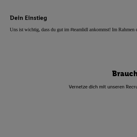
Datenschutzbestimmu
Verwendungszwecke ode
und Funktionen im Ra
Dein Einstieg
Gewährleistung der Si
Uns ist wichtig, dass du gut im #teamlidl ankommst! Im Rahmen dei
Anzeige von Werbung u
Verknüpfung verschiede
Messung des Erfolgs 
Technologie für digita
Verwendung genauer
oder Zugriff auf I
Brauch
von Zielgruppen d
reduzierter Daten
Vernetze dich mit unseren Recru
zur Auswahl person
Liste der Partn