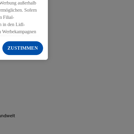
 Werbung außerhalb
ermöglichen. Sofern
 Filial-
 in den Lidl-
on Werbekampagnen
 anderen Diensten
ZUSTIMMEN
ng der Lidl-Dienste,
er Geschlecht -
g einschließlich dem
von Zielgruppen
erarbeitungen auch
on Angeboten sowie
ich in Ihr
ail-Adresse von uns
landweit
 um daraus eine
 sogleich
zu erkennen und