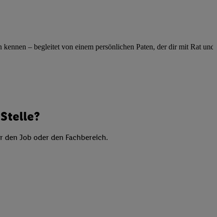
elne
ig benannten Zwecke
g, Bereitstellung und
ennen – begleitet von einem persönlichen Paten, der dir mit Rat und Ta
dlichen Quellen,
telter Informationen,
-basierten Utiq-
 Speichern von
ngebote. Analyse
Stelle?
ellen. Verwendung
ung von Profilen
er den Job oder den Fachbereich.