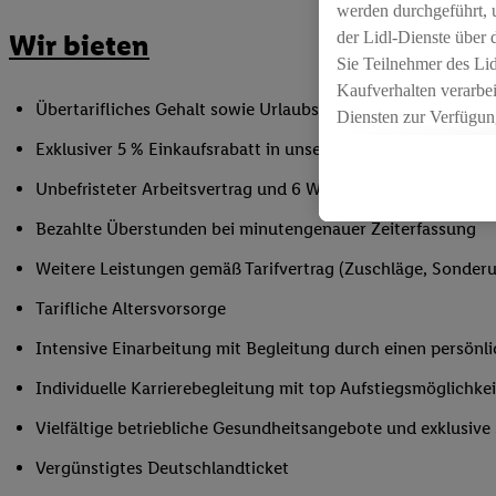
werden durchgeführt, 
der Lidl-Dienste über
Wir bieten
Sie Teilnehmer des Li
Kaufverhalten verarbei
Übertarifliches Gehalt sowie Urlaubs- und Weihnachtsgeld
Diensten zur Verfügung
seiner Auftraggeber m
Exklusiver 5 % Einkaufsrabatt in unseren Filialen
Die Erstellung persona
Unbefristeter Arbeitsvertrag und 6 Wochen Urlaub/Jahr
angereicherten Profil
Ihr Kaufverhalten in d
Bezahlte Überstunden bei minutengenauer Zeiterfassung
sowie Ihre genauen St
Weitere Leistungen gemäß Tarifvertrag (Zuschläge, Sonderur
Speichern von und/ od
(sogenannten Segment
Tarifliche Altersvorsorge
zur Leistungs-/ Erfol
Intensive Einarbeitung mit Begleitung durch einen persönl
zur technischen Siche
Sofern Sie hier Ihre Z
Individuelle Karrierebegleitung mit top Aufstiegsmöglichk
bestehendes Lidl Plus
Vielfältige betriebliche Gesundheitsangebote und exklusiv
in gemeinsamer Verant
spezielle Online-Kennu
Vergünstigtes Deutschlandticket
beschriebene Utiq-Ken