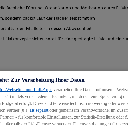
m die fachliche Führung, Organisation und Motivation eures Filia
n, sondern packst „auf der Fläche“ selbst mit an
trittst den Filialleiter in dessen Abwesenheit
Filialkonzepte sicher, sorgt für eine gepflegte Filiale und ein
eht: Zur Verarbeitung Ihrer Daten
 Branche mit erster Führungserfahrung in einer ähnlich verantwo
Lidl-Webseiten und Lidl-Apps
verarbeiten Ihre Daten auf unseren Webs
ähigkeit, Mitarbeiter zu begeistern und zu motivieren
ste“) mittels verschiedener Techniken, mit denen eine Speicherung und
g
 Endgerät erfolgt. Diese sind teilweise technisch notwendig oder werde
ch Partner (u.a.
als separat
oder gemeinsam Verantwortliche; im Zus
Partner) - für komfortable Einstellungen, zur Statistik-Erstellung oder fü
 außerhalb der Lidl-Dienste verwendet. Datenverarbeitungen für perso