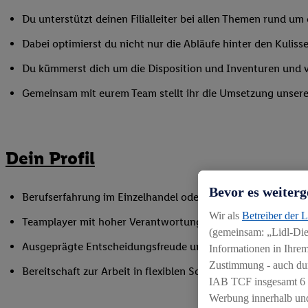
Du unterstützt deinen Filialleiter bei allen Themen rund u
Dabei optimierst du nicht nur die Abläufe hinter den Kulisse
Du kümmerst dich um die Disposition und Inventuren und ver
Gemeinsam mit eurem Team stellt ihr die Umsetzung unserer 
Dein Profil
Bevor es weiterg
Berufserfahrung im Einzelhandel oder einer vergleichbaren
Wir als
Betreiber der 
Teamplayer mit hoher Verantwortungsbereitschaft und der F
(gemeinsam: „Lidl-Dien
Ausgeprägte Entscheidungsfreude und Ergebnisorientierun
Informationen in Ihrem
Zustimmung - auch dur
Bereitschaft zur Arbeit in flexiblen Schichtmodellen
IAB TCF insgesamt
6
Werbung innerhalb und