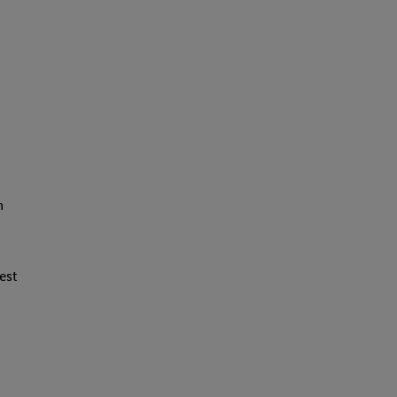
n
est