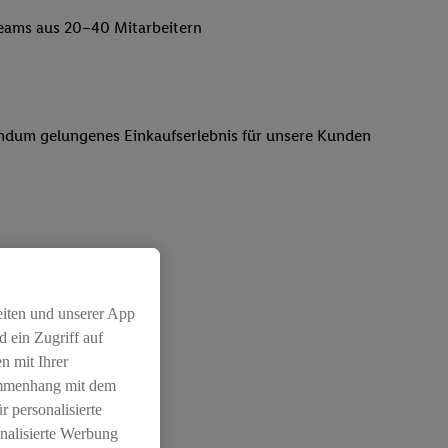
lteams aus 20–40 Mitarbeitern
 rundum gelungenes Einkaufserlebnis für unsere Kunden
rtungsvollen Position
eiten und unserer App
 ein Zugriff auf
n mit Ihrer
ammenhang mit dem
r personalisierte
nalisierte Werbung