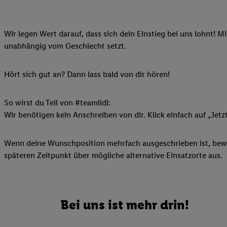
Ihnen personalisierte
auch Ihre in einen Ha
Wir legen Wert darauf, dass sich dein Einstieg bei uns lohnt! M
Zudem erlauben Sie u
unabhängig vom Geschlecht setzt.
Technologie in den Lid
Sie verfügbar ist. Wenn
Adresse und einer Kun
Hört sich gut an? Dann lass bald von dir hören!
werden diese Kennung 
Lidl-Diensten zu erfas
So wirst du Teil von #teamlidl:
werden, die von Dritte
Wir benötigen kein Anschreiben von dir. Klick einfach auf „Jetz
können Ihre Einwilligu
Möglichkeit, Ihre Einw
Wenn deine Wunschposition mehrfach ausgeschrieben ist, bewir
(„consenthub“)
oder üb
späteren Zeitpunkt über mögliche alternative Einsatzorte aus.
Marketing“ am unteren 
finden Sie in den
Date
Durch einen Klick auf
Klick auf „Zustimmen“
Bei uns ist mehr drin!
sämtlicher genannten P
Ihre Einwilligung jede