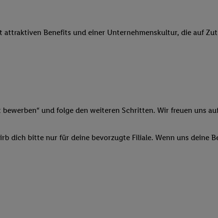
 Werbung auszuspielen. Hierzu wird von uns und einem der anderen obe
shwert umgewandelte E-Mail-Adresse in gemeinsamer Verantwortlichkeit
it attraktiven Benefits und einer Unternehmenskultur, die auf Zu
ns, der Utiq SA/NV („Utiq“) und Ihrem
Telekommunikationsnetzbetreib
l-Diensten einzusetzen. Utiq prüft zunächst anhand Ihrer IP-Adresse, o
 das der Fall ist, gibt Utiq Ihre IP-Adresse an Ihren Netzbetreiber weit
denkonto-Referenz, wie z.B. Ihrer Mobilfunknummer, eine Kennung für 
verwenden, um Sie wiederzuerkennen und Erkenntnisse über Ihr Nutz
sen. Insbesondere können Sie mittels dieser Technologie auch auf Dien
n betrieben werden, damit wir Ihnen dort personalisierte Werbung auss
t bewerben“ und folge den weiteren Schritten. Wir freuen uns auf
ng speziell zur Nutzung der Utiq-Technologie - zusätzlich zur weiter un
illigung generell zu widerrufen - jederzeit auch über
das Datenschutzpo
b dich bitte nur für deine bevorzugte Filiale. Wenn uns deine 
er „Anpassen“/„Nutzung der Telekommunikations-basierten Utiq-Techno
Ende dieser Einwilligung (nur für die Lidl-Dienste) widerrufen. Weite
nschutzbestimmungen von Utiq
.
 „Ablehnen“ können Sie nur den Einsatz notwendiger Techniken zulas
 stimmen Sie allen Verarbeitungen zu sämtlichen vorgenannten Zweck
artner zu. Weitere Informationen, auch zur Speicherdauer der Daten u
rzeit mit Wirkung für die Zukunft zu widerrufen, finden Sie in unseren