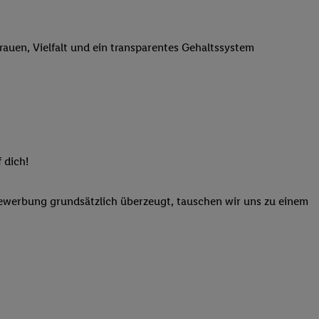
n genannten Partner
 verarbeitet.
trauen, Vielfalt und ein transparentes Gehaltssystem
er
, die Utiq-
b die Technologie für
er, der anhand der IP-
Utiq erstellt. Wir
ungsverhalten in den
sten wiedererkannt
pielen können. Sie
 dich!
ten erläuterten
rtal von Utiq
Bewerbung grundsätzlich überzeugt, tauschen wir uns zu einem
logie für digitales
re Informationen
sen. Durch einen
en unter Einbindung
nd zu Ihrem Recht,