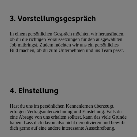
Verknüpfung verschiedener Endgeräte, Identifikation von Geräte
automatisch übermittelter Informationen, Messung des Erfolgs vo
3. Vorstellungsgespräch
Werbekampagnen durch TTD und Nutzung der Telekommunikatio
Utiq-Technologie für digitales Marketing, sowie:
In einem persönlichen Gespräch möchten wir herausfinden,
Verwendung genauer Standortdaten. Erstellung von Profilen für 
ob du die richtigen Voraussetzungen für den ausgewählten
Werbung. Speichern von oder Zugriff auf Informationen auf ei
Job mitbringst. Zudem möchten wir uns ein persönliches
Bild machen, ob du zum Unternehmen und ins Team passt.
Entwicklung und Verbesserung der Angebote. Analyse von Zie
Statistiken oder Kombinationen von Daten aus verschiedenen Q
Verwendung reduzierter Daten zur Auswahl von Werbeanzeige
Werbeleistung. Verwendung von Profilen zur Auswahl personali
Werbung.
4. Einstellung
Liste der Partner (Lieferanten)
Hast du uns im persönlichen Kennenlernen überzeugt,
erfolgen Vertragsunterzeichnung und Einstellung. Falls du
eine Absage von uns erhalten solltest, kann das viele Gründe
haben. Lass dich davon also nicht demotivieren und bewirb
dich gerne auf eine andere interessante Ausschreibung.