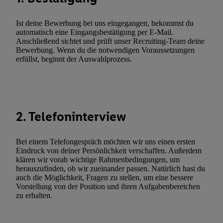
zusätzlich zur weiter unten erläuterten Möglichkeit, Ihre Einwilli
widerrufen - jederzeit auch über
das Datenschutzportal von Utiq
Ist deine Bewerbung bei uns eingegangen, bekommst du
(„consenthub“)
oder über „Anpassen“/„Nutzung der Telekommunik
automatisch eine Eingangsbestätigung per E-Mail.
Utiq-Technologie für digitales Marketing“ am unteren Ende diese
Anschließend sichtet und prüft unser Recruiting-Team deine
Bewerbung. Wenn du die notwendigen Voraussetzungen
(nur für die Lidl-Dienste) widerrufen. Weitere Informationen finde
erfüllst, beginnt der Auswahlprozess.
den
Datenschutzbestimmungen von Utiq
.
Durch einen Klick auf „Ablehnen“ können Sie nur den Einsatz n
Techniken zulassen. Durch einen Klick auf „Zustimmen“ stimmen 
Verarbeitungen zu sämtlichen vorgenannten Zwecken unter Einbi
genannten Partner zu. Weitere Informationen, auch zur Speicherd
2. Telefoninterview
und zu Ihrem Recht, Ihre Einwilligung jederzeit mit Wirkung für 
widerrufen, finden Sie in unseren
Datenschutzbestimmungen
.
Die
Bei einem Telefongespräch möchten wir uns einen ersten
Sie hier.
Unter „Anpassen“ können Sie einzelne Verwendungszwe
Eindruck von deiner Persönlichkeit verschaffen. Außerdem
zulassen; das gilt auch für die nachfolgend schlagwortartig bena
klären wir vorab wichtige Rahmenbedingungen, um
herauszufinden, ob wir zueinander passen. Natürlich hast du
Funktionen im Rahmen des Einsatzes des IAB TCF für Werbung
auch die Möglichkeit, Fragen zu stellen, um eine bessere
Erfolgsmessung:
Vorstellung von der Position und ihren Aufgabenbereichen
Gewährleistung der Sicherheit, Verhinderung und Aufdeckung v
zu erhalten.
Fehlerbehebung, Bereitstellung und Anzeige von Werbung und In
Abgleichung und Kombination von Daten aus unterschiedlichen 