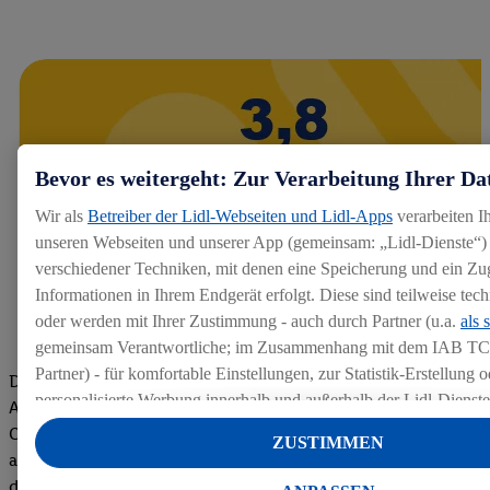
Bevor es weitergeht: Zur Verarbeitung Ihrer Da
Wir als
Betreiber der Lidl-Webseiten und Lidl-Apps
verarbeiten I
unseren Webseiten und unserer App (gemeinsam: „Lidl-Dienste“) 
verschiedener Techniken, mit denen eine Speicherung und ein Zug
Informationen in Ihrem Endgerät erfolgt. Diese sind teilweise te
oder werden mit Ihrer Zustimmung - auch durch Partner (u.a.
als 
gemeinsam Verantwortliche; im Zusammenhang mit dem IAB TC
Partner) - für komfortable Einstellungen, zur Statistik-Erstellung o
Die Bewertungen von aktuellen und ehemaligen Mitarbeitern,
personalisierte Werbung innerhalb und außerhalb der Lidl-Dienst
Azubis und externen Bewerbern haben uns zu einer Top
Datenverarbeitungen für personalisierte Werbung werden durchge
Company gemacht. Wir freuen uns über unseren guten Score
ZUSTIMMEN
Werbung auszusteuern und um Dritten die Ausspielung von Werb
auf dem Arbeitgeber-Bewertungsportal kununu.Hier geht's zu
Lidl-Dienste über die Ihnen und Ihren Haushaltsangehörigen zug
den Bewertungen