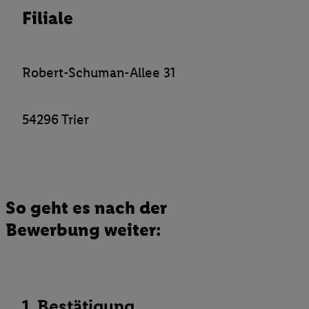
Filiale
Verantwortlichkeit mit einem der oben genannten Partner verwen
daraus eine spezielle Online-Kennung zu erstellen (die sogenannt
sodann ähnlich wie die sogleich beschriebene Utiq-Kennung ve
um Sie in von Dritten betriebenen Diensten zu erkennen und Ihnen
Robert-Schuman-Allee 31
Werbung auszuspielen. Hierzu wird von uns und einem der ander
genannten Partner auch Ihre in einen Hashwert umgewandelte E-
gemeinsamer Verantwortlichkeit verarbeitet.
54296 Trier
Zudem erlauben Sie uns, der Utiq SA/NV („Utiq“) und
Ihrem
Telekommunikationsnetzbetreiber
, die Utiq-Technologie in
einzusetzen. Utiq prüft zunächst anhand Ihrer IP-Adresse, ob die 
Sie verfügbar ist. Wenn das der Fall ist, gibt Utiq Ihre IP-Adresse
Netzbetreiber weiter, der anhand der IP-Adresse und einer Kund
So geht es nach der
wie z.B. Ihrer Mobilfunknummer, eine Kennung für Utiq erstellt.
Bewerbung weiter:
Kennung verwenden, um Sie wiederzuerkennen und Erkenntnisse
Nutzungsverhalten in den Lidl-Diensten zu erfassen. Insbesonder
mittels dieser Technologie auch auf Diensten wiedererkannt werd
Dritten betrieben werden, damit wir Ihnen dort personalisierte W
können. Sie können Ihre Einwilligung speziell zur Nutzung der U
1. Bestätigung