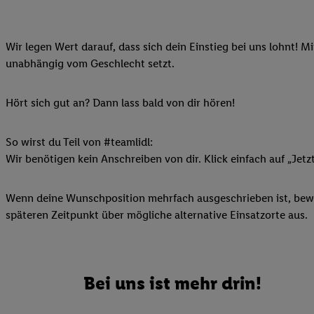
Ihnen personalisierte
auch Ihre in einen Ha
Wir legen Wert darauf, dass sich dein Einstieg bei uns lohnt! M
Zudem erlauben Sie u
unabhängig vom Geschlecht setzt.
Technologie in den Lid
Sie verfügbar ist. Wenn
Adresse und einer Kun
Hört sich gut an? Dann lass bald von dir hören!
werden diese Kennung 
Lidl-Diensten zu erfas
So wirst du Teil von #teamlidl:
werden, die von Dritte
Wir benötigen kein Anschreiben von dir. Klick einfach auf „Jetz
können Ihre Einwilligu
Möglichkeit, Ihre Einw
Wenn deine Wunschposition mehrfach ausgeschrieben ist, bewir
(„consenthub“)
oder üb
späteren Zeitpunkt über mögliche alternative Einsatzorte aus.
Marketing“ am unteren 
finden Sie in den
Date
Durch einen Klick auf
Klick auf „Zustimmen“
Bei uns ist mehr drin!
sämtlicher genannten P
Ihre Einwilligung jede