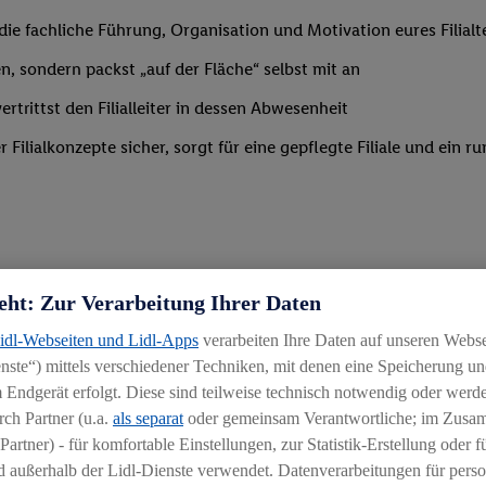
m die fachliche Führung, Organisation und Motivation eures Filia
n, sondern packst „auf der Fläche“ selbst mit an
trittst den Filialleiter in dessen Abwesenheit
Filialkonzepte sicher, sorgt für eine gepflegte Filiale und ein
eht: Zur Verarbeitung Ihrer Daten
 Branche mit erster Führungserfahrung in einer ähnlich verantwo
Lidl-Webseiten und Lidl-Apps
verarbeiten Ihre Daten auf unseren Webs
ähigkeit, Mitarbeiter zu begeistern und zu motivieren
ste“) mittels verschiedener Techniken, mit denen eine Speicherung und
g
 Endgerät erfolgt. Diese sind teilweise technisch notwendig oder werde
ch Partner (u.a.
als separat
oder gemeinsam Verantwortliche; im Zus
Partner) - für komfortable Einstellungen, zur Statistik-Erstellung oder fü
 außerhalb der Lidl-Dienste verwendet. Datenverarbeitungen für perso