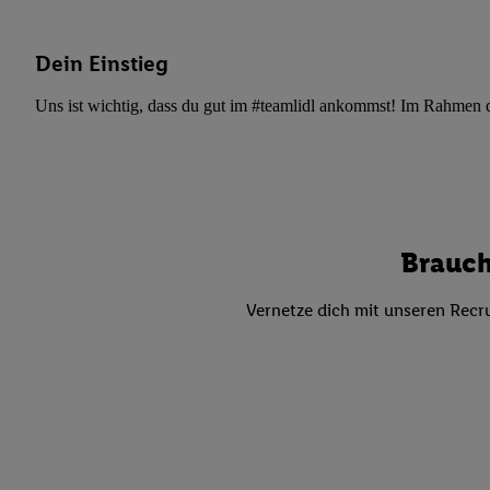
Datenschutzbestimmu
Verwendungszwecke ode
und Funktionen im Ra
Dein Einstieg
Gewährleistung der Si
Uns ist wichtig, dass du gut im #teamlidl ankommst! Im Rahmen dei
Anzeige von Werbung u
Verknüpfung verschiede
Messung des Erfolgs 
Technologie für digita
Verwendung genauer
oder Zugriff auf I
Brauch
von Zielgruppen d
reduzierter Daten
Vernetze dich mit unseren Recru
zur Auswahl person
Liste der Partn