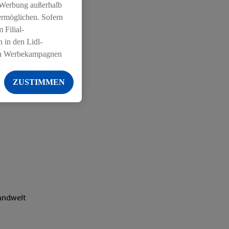
 Werbung außerhalb
ermöglichen. Sofern
 Filial-
 in den Lidl-
on Werbekampagnen
 anderen Diensten
ZUSTIMMEN
ng der Lidl-Dienste,
er Geschlecht -
g einschließlich dem
von Zielgruppen
erarbeitungen auch
on Angeboten sowie
ich in Ihr
ail-Adresse von uns
landweit
 um daraus eine
 sogleich
zu erkennen und