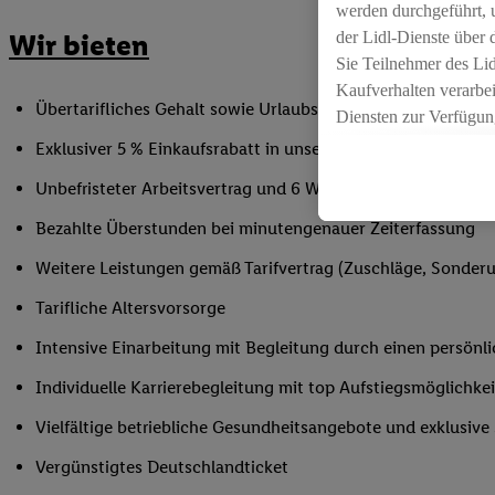
werden durchgeführt, 
der Lidl-Dienste über
Wir bieten
Sie Teilnehmer des Li
Kaufverhalten verarbei
Übertarifliches Gehalt sowie Urlaubs- und Weihnachtsgeld
Diensten zur Verfügung
seiner Auftraggeber m
Exklusiver 5 % Einkaufsrabatt in unseren Filialen
Die Erstellung persona
Unbefristeter Arbeitsvertrag und 6 Wochen Urlaub/Jahr
angereicherten Profil
Ihr Kaufverhalten in d
Bezahlte Überstunden bei minutengenauer Zeiterfassung
sowie Ihre genauen St
Weitere Leistungen gemäß Tarifvertrag (Zuschläge, Sonderur
Speichern von und/ od
(sogenannten Segment
Tarifliche Altersvorsorge
zur Leistungs-/ Erfol
Intensive Einarbeitung mit Begleitung durch einen persönl
zur technischen Siche
Sofern Sie hier Ihre Z
Individuelle Karrierebegleitung mit top Aufstiegsmöglichk
bestehendes Lidl Plus
Vielfältige betriebliche Gesundheitsangebote und exklusiv
in gemeinsamer Verant
spezielle Online-Kennu
Vergünstigtes Deutschlandticket
beschriebene Utiq-Ken