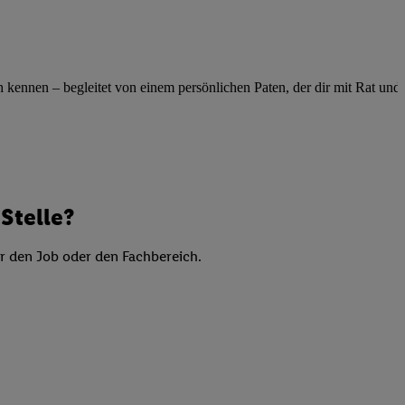
elne
ig benannten Zwecke
g, Bereitstellung und
ennen – begleitet von einem persönlichen Paten, der dir mit Rat und Ta
dlichen Quellen,
telter Informationen,
-basierten Utiq-
 Speichern von
ngebote. Analyse
Stelle?
ellen. Verwendung
ung von Profilen
er den Job oder den Fachbereich.