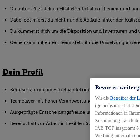
Du unterstützt deinen Filialleiter bei allen Themen rund u
Dabei optimierst du nicht nur die Abläufe hinter den Kulisse
Du kümmerst dich um die Disposition und Inventuren und ver
Gemeinsam mit eurem Team stellt ihr die Umsetzung unserer 
Dein Profil
Bevor es weiterg
Berufserfahrung im Einzelhandel oder einer vergleichbaren
Wir als
Betreiber der 
Teamplayer mit hoher Verantwortungsbereitschaft und der F
(gemeinsam: „Lidl-Dien
Ausgeprägte Entscheidungsfreude und Ergebnisorientierun
Informationen in Ihrem
Zustimmung - auch dur
Bereitschaft zur Arbeit in flexiblen Schichtmodellen
IAB TCF insgesamt
6
Werbung innerhalb und