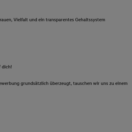
n genannten Partner
 verarbeitet.
trauen, Vielfalt und ein transparentes Gehaltssystem
er
, die Utiq-
b die Technologie für
er, der anhand der IP-
Utiq erstellt. Wir
ungsverhalten in den
sten wiedererkannt
pielen können. Sie
 dich!
ten erläuterten
rtal von Utiq
Bewerbung grundsätzlich überzeugt, tauschen wir uns zu einem
logie für digitales
re Informationen
sen. Durch einen
en unter Einbindung
nd zu Ihrem Recht,