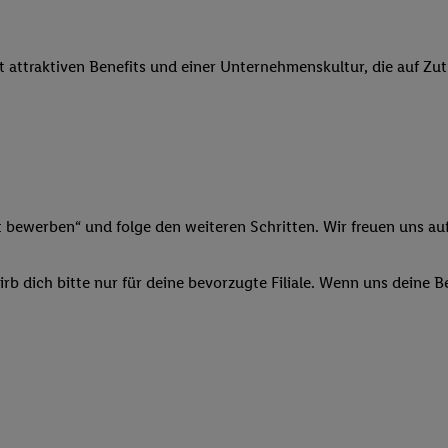
 Werbung auszuspielen. Hierzu wird von uns und einem der anderen obe
shwert umgewandelte E-Mail-Adresse in gemeinsamer Verantwortlichkeit
it attraktiven Benefits und einer Unternehmenskultur, die auf Zu
ns, der Utiq SA/NV („Utiq“) und Ihrem
Telekommunikationsnetzbetreib
l-Diensten einzusetzen. Utiq prüft zunächst anhand Ihrer IP-Adresse, o
 das der Fall ist, gibt Utiq Ihre IP-Adresse an Ihren Netzbetreiber weit
denkonto-Referenz, wie z.B. Ihrer Mobilfunknummer, eine Kennung für 
verwenden, um Sie wiederzuerkennen und Erkenntnisse über Ihr Nutz
sen. Insbesondere können Sie mittels dieser Technologie auch auf Dien
n betrieben werden, damit wir Ihnen dort personalisierte Werbung auss
t bewerben“ und folge den weiteren Schritten. Wir freuen uns auf
ng speziell zur Nutzung der Utiq-Technologie - zusätzlich zur weiter un
illigung generell zu widerrufen - jederzeit auch über
das Datenschutzpo
b dich bitte nur für deine bevorzugte Filiale. Wenn uns deine 
er „Anpassen“/„Nutzung der Telekommunikations-basierten Utiq-Techno
Ende dieser Einwilligung (nur für die Lidl-Dienste) widerrufen. Weite
nschutzbestimmungen von Utiq
.
 „Ablehnen“ können Sie nur den Einsatz notwendiger Techniken zulas
 stimmen Sie allen Verarbeitungen zu sämtlichen vorgenannten Zweck
artner zu. Weitere Informationen, auch zur Speicherdauer der Daten u
rzeit mit Wirkung für die Zukunft zu widerrufen, finden Sie in unseren