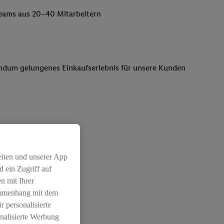
lteams aus 20–40 Mitarbeitern
 rundum gelungenes Einkaufserlebnis für unsere Kunden
rtungsvollen Position
eiten und unserer App
 ein Zugriff auf
n mit Ihrer
ammenhang mit dem
r personalisierte
nalisierte Werbung