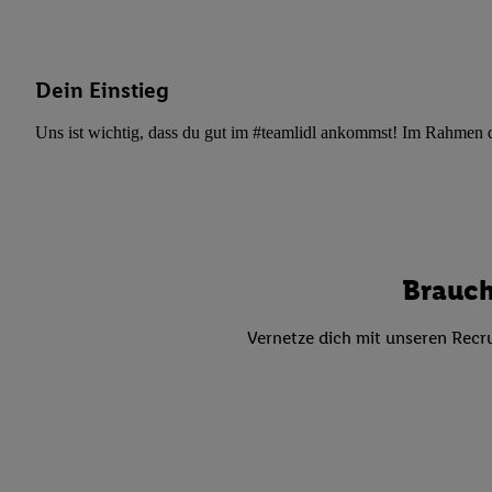
Datenschutzbestimmu
Verwendungszwecke ode
und Funktionen im Ra
Gewährleistung der Si
Dein Einstieg
Anzeige von Werbung u
Uns ist wichtig, dass du gut im #teamlidl ankommst! Im Rahmen dei
Verknüpfung verschiede
Messung des Erfolgs 
Technologie für digita
Verwendung genauer
oder Zugriff auf I
von Zielgruppen d
Brauch
reduzierter Daten
zur Auswahl person
Vernetze dich mit unseren Recru
Liste der Partn