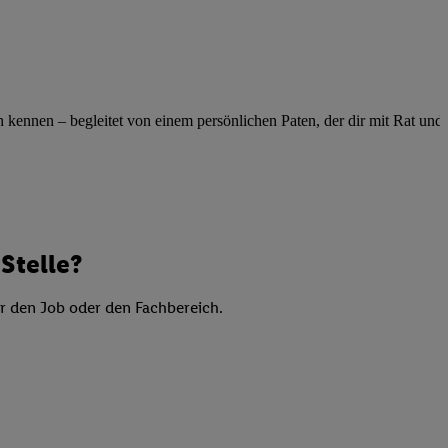
elne
ig benannten Zwecke
g, Bereitstellung und
dlichen Quellen,
ennen – begleitet von einem persönlichen Paten, der dir mit Rat und Ta
telter Informationen,
-basierten Utiq-
 Speichern von
ngebote. Analyse
ellen. Verwendung
Stelle?
ung von Profilen
er den Job oder den Fachbereich.