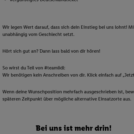
Ihnen personalisierte
auch Ihre in einen Ha
Zudem erlauben Sie u
Wir legen Wert darauf, dass sich dein Einstieg bei uns lohnt! M
Technologie in den Lid
unabhängig vom Geschlecht setzt.
Sie verfügbar ist. Wenn
Adresse und einer Kun
werden diese Kennung 
Hört sich gut an? Dann lass bald von dir hören!
Lidl-Diensten zu erfas
werden, die von Dritte
So wirst du Teil von #teamlidl:
können Ihre Einwilligu
Wir benötigen kein Anschreiben von dir. Klick einfach auf „Jetz
Möglichkeit, Ihre Einw
(„consenthub“)
oder üb
Wenn deine Wunschposition mehrfach ausgeschrieben ist, bewir
Marketing“ am unteren 
späteren Zeitpunkt über mögliche alternative Einsatzorte aus.
finden Sie in den
Date
Durch einen Klick auf
Klick auf „Zustimmen“
sämtlicher genannten P
Bei uns ist mehr drin!
Ihre Einwilligung jede