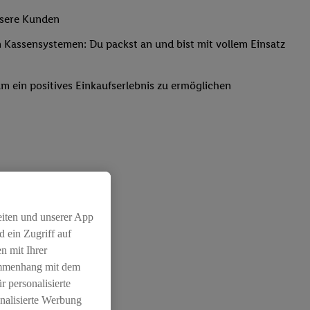
nsere Kunden
Kassensystemen: Du packst an und bist mit vollem Einsatz
um ein positives Einkaufserlebnis zu ermöglichen
eiten und unserer App
 ein Zugriff auf
n mit Ihrer
ammenhang mit dem
r personalisierte
nalisierte Werbung