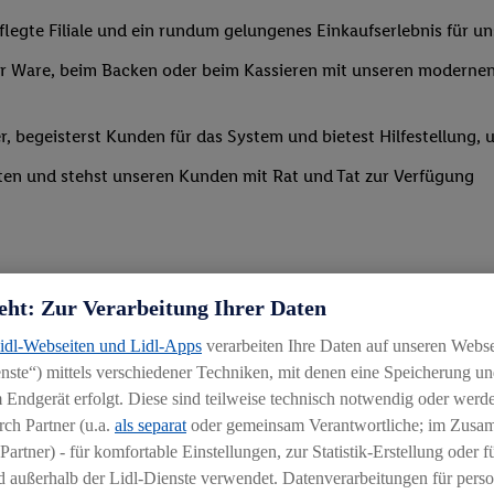
legte Filiale und ein rundum gelungenes Einkaufserlebnis für u
 Ware, beim Backen oder beim Kassieren mit unseren modernen 
r, begeisterst Kunden für das System und bietest Hilfestellung, 
ten und stehst unseren Kunden mit Rat und Tat zur Verfügung
eht: Zur Verarbeitung Ihrer Daten
Lidl-Webseiten und Lidl-Apps
verarbeiten Ihre Daten auf unseren Webs
ste“) mittels verschiedener Techniken, mit denen eine Speicherung und
 Endgerät erfolgt. Diese sind teilweise technisch notwendig oder werde
ch Partner (u.a.
als separat
oder gemeinsam Verantwortliche; im Zus
Partner) - für komfortable Einstellungen, zur Statistik-Erstellung oder fü
igkeit an wechselnde Aufgaben
 außerhalb der Lidl-Dienste verwendet. Datenverarbeitungen für perso