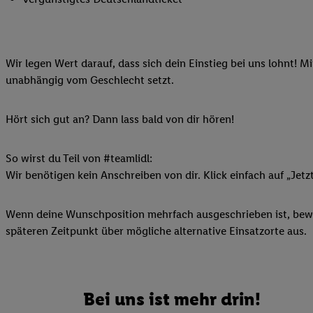
Ihnen personalisierte
auch Ihre in einen Ha
Zudem erlauben Sie u
Wir legen Wert darauf, dass sich dein Einstieg bei uns lohnt! M
Technologie in den Lid
unabhängig vom Geschlecht setzt.
Sie verfügbar ist. Wenn
Adresse und einer Kun
werden diese Kennung 
Hört sich gut an? Dann lass bald von dir hören!
Lidl-Diensten zu erfas
werden, die von Dritte
So wirst du Teil von #teamlidl:
können Ihre Einwilligu
Wir benötigen kein Anschreiben von dir. Klick einfach auf „Jetz
Möglichkeit, Ihre Einw
(„consenthub“)
oder üb
Wenn deine Wunschposition mehrfach ausgeschrieben ist, bewir
Marketing“ am unteren 
späteren Zeitpunkt über mögliche alternative Einsatzorte aus.
finden Sie in den
Date
Durch einen Klick auf
Klick auf „Zustimmen“
sämtlicher genannten P
Bei uns ist mehr drin!
Ihre Einwilligung jede