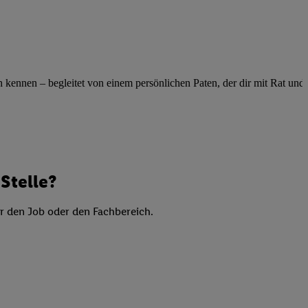
elne
ig benannten Zwecke
g, Bereitstellung und
dlichen Quellen,
ennen – begleitet von einem persönlichen Paten, der dir mit Rat und Ta
telter Informationen,
-basierten Utiq-
 Speichern von
ngebote. Analyse
ellen. Verwendung
Stelle?
ung von Profilen
er den Job oder den Fachbereich.