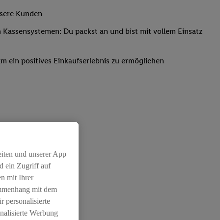
nsere Kunden
Kassensystemen: Du packst an und bist mit vollem Einsatz
um ein positives Einkaufserlebnis zu ermöglichen
eiten und unserer App
 ein Zugriff auf
n mit Ihrer
ammenhang mit dem
r personalisierte
nalisierte Werbung