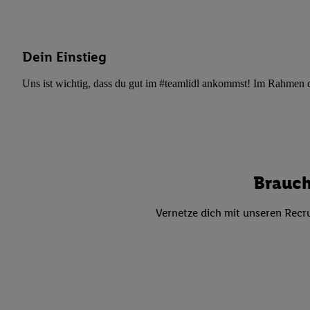
Datenschutzbestimmu
Verwendungszwecke ode
und Funktionen im Ra
Gewährleistung der Si
Dein Einstieg
Anzeige von Werbung u
Uns ist wichtig, dass du gut im #teamlidl ankommst! Im Rahmen dei
Verknüpfung verschiede
Messung des Erfolgs 
Technologie für digita
Verwendung genauer
oder Zugriff auf I
von Zielgruppen d
Brauch
reduzierter Daten
zur Auswahl person
Vernetze dich mit unseren Recru
Liste der Partn