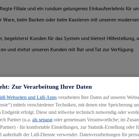
legte Filiale und ein rundum gelungenes Einkaufserlebnis für u
 Ware, beim Backen oder beim Kassieren mit unseren modernen 
r, begeisterst Kunden für das System und bietest Hilfestellung, 
ten und stehst unseren Kunden mit Rat und Tat zur Verfügung
eht: Zur Verarbeitung Ihrer Daten
Lidl-Webseiten und Lidl-Apps
verarbeiten Ihre Daten auf unseren Webs
ste“) mittels verschiedener Techniken, mit denen eine Speicherung und
 Endgerät erfolgt. Diese sind teilweise technisch notwendig oder werde
ch Partner (u.a.
als separat
oder gemeinsam Verantwortliche; im Zus
Partner) - für komfortable Einstellungen, zur Statistik-Erstellung oder fü
igkeit an wechselnde Aufgaben
 außerhalb der Lidl-Dienste verwendet. Datenverarbeitungen für perso