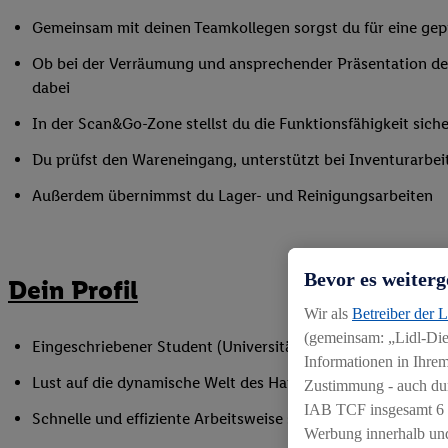
Gemeinsam mit deinen Teamkollegen sorgst du für eine gepf
Ob bei der Verräumung und ansprechender Präsentation der
dabei
In der Scan&Go-Zone stellst du die Funktionsfähigkeit siche
Du prüfst den Wareneingang, unterstützt bei Inventurarbei
Außerdem übernimmst du Lager- und Reinigungsarbeiten
Bevor es weiterg
Dein Profil
Wir als
Betreiber der 
(gemeinsam: „Lidl-Dien
Eingeschriebener Student (Universität oder Hochschule)
Informationen in Ihrem
Lust auf die dynamische Welt des Handels
Zustimmung - auch dur
IAB TCF insgesamt
6
Schnelle und effiziente Arbeitsweise sowie Anpassungsfäh
Werbung innerhalb und