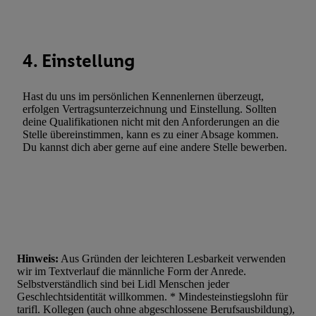
Werbung. Speichern von oder Zugriff auf Informationen auf ei
Entwicklung und Verbesserung der Angebote. Analyse von Zie
Statistiken oder Kombinationen von Daten aus verschiedenen Q
Verwendung reduzierter Daten zur Auswahl von Werbeanzeige
4. Einstellung
Werbeleistung. Verwendung von Profilen zur Auswahl personali
Werbung.
Hast du uns im persönlichen Kennenlernen überzeugt,
erfolgen Vertragsunterzeichnung und Einstellung. Sollten
Liste der Partner (Lieferanten)
deine Qualifikationen nicht mit den Anforderungen an die
Stelle übereinstimmen, kann es zu einer Absage kommen.
Du kannst dich aber gerne auf eine andere Stelle bewerben.
Hinweis:
Aus Gründen der leichteren Lesbarkeit verwenden
wir im Textverlauf die männliche Form der Anrede.
Selbstverständlich sind bei Lidl Menschen jeder
Geschlechtsidentität willkommen. * Mindesteinstiegslohn für
tarifl. Kollegen (auch ohne abgeschlossene Berufsausbildung),