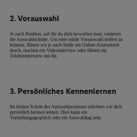
Durch einen Klick auf „Ablehnen“ können Sie nur den Einsatz n
Techniken zulassen. Durch einen Klick auf „Zustimmen“ stimmen 
2. Vorauswahl
Verarbeitungen zu sämtlichen vorgenannten Zwecken unter Einbi
genannten Partner zu. Weitere Informationen, auch zur Speicherd
und zu Ihrem Recht, Ihre Einwilligung jederzeit mit Wirkung für 
Je nach Position, auf die du dich beworben hast, variieren
widerrufen, finden Sie in unseren
Datenschutzbestimmungen
.
Die
die Auswahlschritte. Um eine solide Vorauswahl treffen zu
können, führen wir je nach Stelle ein Online-Assessment
Sie hier.
Unter „Anpassen“ können Sie einzelne Verwendungszwe
durch, machen ein Videointerview oder führen ein
zulassen; das gilt auch für die nachfolgend schlagwortartig bena
Telefoninterview mit dir.
Funktionen im Rahmen des Einsatzes des IAB TCF für Werbung
Erfolgsmessung:
Gewährleistung der Sicherheit, Verhinderung und Aufdeckung v
Fehlerbehebung, Bereitstellung und Anzeige von Werbung und In
3. Persönliches Kennenlernen
Abgleichung und Kombination von Daten aus unterschiedlichen 
Verknüpfung verschiedener Endgeräte, Identifikation von Geräte
automatisch übermittelter Informationen, Messung des Erfolgs vo
Im letzten Schritt des Auswahlprozesses möchten wir dich
persönlich kennen lernen. Dies kann ein
Werbekampagnen durch TTD und Nutzung der Telekommunikatio
Vorstellungsgespräch oder ein Auswahltag sein.
Utiq-Technologie für digitales Marketing, sowie:
Verwendung genauer Standortdaten. Erstellung von Profilen für 