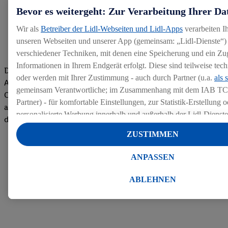
Bevor es weitergeht: Zur Verarbeitung Ihrer Da
Wir als
Betreiber der Lidl-Webseiten und Lidl-Apps
verarbeiten I
unseren Webseiten und unserer App (gemeinsam: „Lidl-Dienste“) 
verschiedener Techniken, mit denen eine Speicherung und ein Zug
Informationen in Ihrem Endgerät erfolgt. Diese sind teilweise te
Die Bewertungen von aktuellen und ehemaligen Mitarbeitern,
oder werden mit Ihrer Zustimmung - auch durch Partner (u.a.
als 
Azubis und externen Bewerbern haben uns zu einer Top
gemeinsam Verantwortliche; im Zusammenhang mit dem IAB TC
Company gemacht. Wir freuen uns über unseren guten Score
Partner) - für komfortable Einstellungen, zur Statistik-Erstellung o
auf dem Arbeitgeber-Bewertungsportal kununu.Hier geht's zu
personalisierte Werbung innerhalb und außerhalb der Lidl-Dienst
den Bewertungen
Datenverarbeitungen für personalisierte Werbung werden durchge
ZUSTIMMEN
Werbung auszusteuern und um Dritten die Ausspielung von Werb
Lidl-Dienste über die Ihnen und Ihren Haushaltsangehörigen zug
ANPASSEN
Endgeräte zu ermöglichen. Sofern Sie Teilnehmer des Lidl Plus-
werden für diese Zwecke auch Daten aus Ihrem Filial-Kaufverhalte
ABLEHNEN
Zudem werden einem der o.g. Partner Daten über Ihr Kaufverhalte
Diensten zur Verfügung gestellt, damit dieser als
eigenständig Ver
Erfolg von Werbekampagnen seiner Auftraggeber messen kann.
Die Erstellung personalisierter Werbung basiert auf der Generier