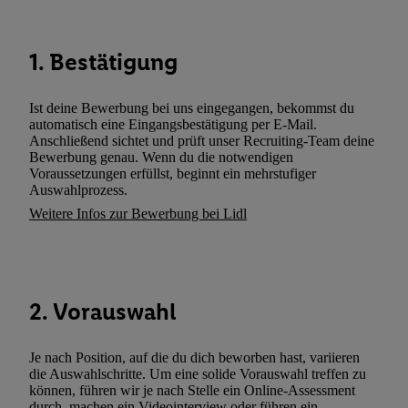
Dritten betrieben werden, damit wir Ihnen dort personalisierte W
können. Sie können Ihre Einwilligung speziell zur Nutzung der U
zusätzlich zur weiter unten erläuterten Möglichkeit, Ihre Einwilli
1. Bestätigung
widerrufen - jederzeit auch über
das Datenschutzportal von Utiq
(„consenthub“)
oder über „Anpassen“/„Nutzung der Telekommunik
Ist deine Bewerbung bei uns eingegangen, bekommst du
Utiq-Technologie für digitales Marketing“ am unteren Ende diese
automatisch eine Eingangsbestätigung per E-Mail.
(nur für die Lidl-Dienste) widerrufen. Weitere Informationen finde
Anschließend sichtet und prüft unser Recruiting-Team deine
Bewerbung genau. Wenn du die notwendigen
den
Datenschutzbestimmungen von Utiq
.
Voraussetzungen erfüllst, beginnt ein mehrstufiger
Durch einen Klick auf „Ablehnen“ können Sie nur den Einsatz n
Auswahlprozess.
Techniken zulassen. Durch einen Klick auf „Zustimmen“ stimmen 
Weitere Infos zur Bewerbung bei Lidl
Verarbeitungen zu sämtlichen vorgenannten Zwecken unter Einbi
genannten Partner zu. Weitere Informationen, auch zur Speicherd
und zu Ihrem Recht, Ihre Einwilligung jederzeit mit Wirkung für 
widerrufen, finden Sie in unseren
Datenschutzbestimmungen
.
Die
2. Vorauswahl
Sie hier.
Unter „Anpassen“ können Sie einzelne Verwendungszwe
zulassen; das gilt auch für die nachfolgend schlagwortartig bena
Funktionen im Rahmen des Einsatzes des IAB TCF für Werbung
Je nach Position, auf die du dich beworben hast, variieren
die Auswahlschritte. Um eine solide Vorauswahl treffen zu
Erfolgsmessung:
können, führen wir je nach Stelle ein Online-Assessment
Gewährleistung der Sicherheit, Verhinderung und Aufdeckung v
durch, machen ein Videointerview oder führen ein