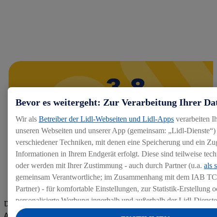
Bevor es weitergeht: Zur Verarbeitung Ihrer Da
Wir als
Betreiber der Lidl-Webseiten und Lidl-Apps
verarbeiten I
unseren Webseiten und unserer App (gemeinsam: „Lidl-Dienste“) 
verschiedener Techniken, mit denen eine Speicherung und ein Zug
Informationen in Ihrem Endgerät erfolgt. Diese sind teilweise te
oder werden mit Ihrer Zustimmung - auch durch Partner (u.a.
als 
gemeinsam Verantwortliche; im Zusammenhang mit dem IAB TC
Partner) - für komfortable Einstellungen, zur Statistik-Erstellung o
personalisierte Werbung innerhalb und außerhalb der Lidl-Dienst
Die Bewertungen von aktuellen und ehemaligen Mitarbeitern,
Datenverarbeitungen für personalisierte Werbung werden durchge
Azubis und externen Bewerbern haben uns zu einer Top