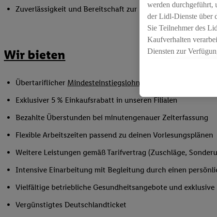
werden durchgeführt, 
Zuverlässigkeit und Bereitschaft zur Unterstützung in flex
der Lidl-Dienste über
Sie Teilnehmer des Li
Kaufverhalten verarbei
Diensten zur Verfügung
Wir bieten
seiner Auftraggeber m
Die Erstellung persona
Übertariflicher
Mindesteinstiegslohn
sowie Urlaubs- und W
angereicherten Profil
Ihr Kaufverhalten in d
Exklusiver 5 % Einkaufsrabatt in unseren Filialen
sowie Ihre genauen St
Bezahlte Überstunden bei minutengenauer Zeiterfassung
Speichern von und/ od
(sogenannten Segment
Flexible Arbeitszeiten passend zu deinen Vorlesungsplänen
zur Leistungs-/ Erfol
Weitere Leistungen gemäß Tarifvertrag (Zuschläge, Sonderur
zur technischen Siche
Sofern Sie hier Ihre Z
Intensive Einarbeitung mit Begleitung durch einen persönl
bestehendes Lidl Plus
Vielfältige betriebliche Gesundheitsangebote und exklusiv
in gemeinsamer Verant
spezielle Online-Kennu
Vergünstigtes Deutschlandticket
beschriebene Utiq-Ken