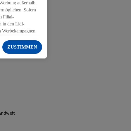
 Werbung außerhalb
ermöglichen. Sofern
 Filial-
 in den Lidl-
on Werbekampagnen
 anderen Diensten
ZUSTIMMEN
ng der Lidl-Dienste,
er Geschlecht -
g einschließlich dem
von Zielgruppen
erarbeitungen auch
on Angeboten sowie
ich in Ihr
ail-Adresse von uns
landweit
 um daraus eine
 sogleich
zu erkennen und