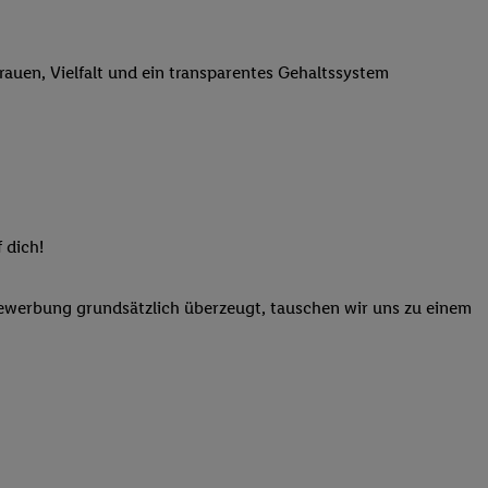
n genannten Partner
 verarbeitet.
trauen, Vielfalt und ein transparentes Gehaltssystem
er
, die Utiq-
b die Technologie für
er, der anhand der IP-
Utiq erstellt. Wir
ungsverhalten in den
sten wiedererkannt
pielen können. Sie
 dich!
ten erläuterten
rtal von Utiq
Bewerbung grundsätzlich überzeugt, tauschen wir uns zu einem
logie für digitales
re Informationen
sen. Durch einen
en unter Einbindung
nd zu Ihrem Recht,