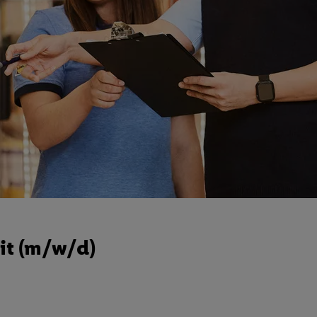
it (m/w/d)