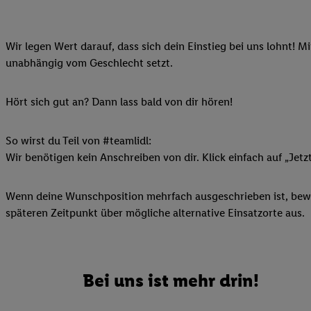
Ihnen personalisierte
auch Ihre in einen Ha
Wir legen Wert darauf, dass sich dein Einstieg bei uns lohnt! M
Zudem erlauben Sie u
unabhängig vom Geschlecht setzt.
Technologie in den Lid
Sie verfügbar ist. Wenn
Adresse und einer Kun
Hört sich gut an? Dann lass bald von dir hören!
werden diese Kennung 
Lidl-Diensten zu erfas
So wirst du Teil von #teamlidl:
werden, die von Dritte
Wir benötigen kein Anschreiben von dir. Klick einfach auf „Jetz
können Ihre Einwilligu
Möglichkeit, Ihre Einw
Wenn deine Wunschposition mehrfach ausgeschrieben ist, bewir
(„consenthub“)
oder üb
späteren Zeitpunkt über mögliche alternative Einsatzorte aus.
Marketing“ am unteren 
finden Sie in den
Date
Durch einen Klick auf
Klick auf „Zustimmen“
Bei uns ist mehr drin!
sämtlicher genannten P
Ihre Einwilligung jede