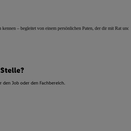
elne
ig benannten Zwecke
g, Bereitstellung und
ennen – begleitet von einem persönlichen Paten, der dir mit Rat und Ta
dlichen Quellen,
telter Informationen,
-basierten Utiq-
 Speichern von
ngebote. Analyse
Stelle?
ellen. Verwendung
ung von Profilen
er den Job oder den Fachbereich.