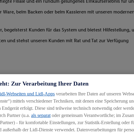
legte Filiale und ein rundum gelungenes Einkaufserlebnis für u
 Ware, beim Backen oder beim Kassieren mit unseren modernen 
r, begeisterst Kunden für das System und bietest Hilfestellung, 
ten und stehst unseren Kunden mit Rat und Tat zur Verfügung
eht: Zur Verarbeitung Ihrer Daten
Lidl-Webseiten und Lidl-Apps
verarbeiten Ihre Daten auf unseren Webs
ste“) mittels verschiedener Techniken, mit denen eine Speicherung und
 Endgerät erfolgt. Diese sind teilweise technisch notwendig oder werde
ch Partner (u.a.
als separat
oder gemeinsam Verantwortliche; im Zus
igkeit an wechselnde Aufgaben
Partner) - für komfortable Einstellungen, zur Statistik-Erstellung oder fü
chen
 außerhalb der Lidl-Dienste verwendet. Datenverarbeitungen für perso