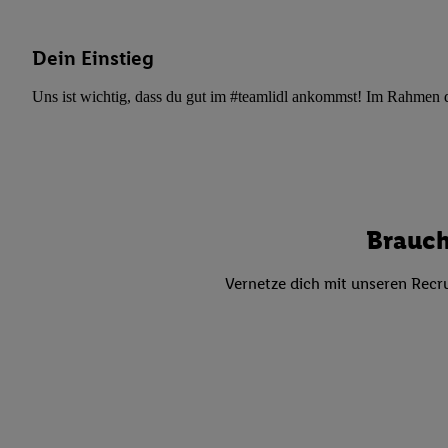
Datenschutzbestimmu
Verwendungszwecke ode
und Funktionen im Ra
Dein Einstieg
Gewährleistung der Si
Uns ist wichtig, dass du gut im #teamlidl ankommst! Im Rahmen dei
Anzeige von Werbung u
Verknüpfung verschiede
Messung des Erfolgs 
Technologie für digita
Verwendung genauer
oder Zugriff auf I
Brauch
von Zielgruppen d
reduzierter Daten
Vernetze dich mit unseren Recru
zur Auswahl person
Liste der Partn