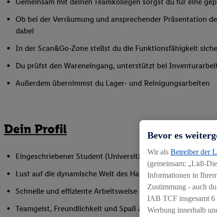
Gemeinsam mit deinen Teamkollegen sorgst du für eine gepf
Ob bei der Verräumung und ansprechender Präsentation der
dabei
In der Scan&Go-Zone stellst du die Funktionsfähigkeit siche
Du prüfst den Wareneingang, unterstützt bei Inventurarbei
Außerdem übernimmst du Lager- und Reinigungsarbeiten
Dein Profil
Bevor es weiterg
Wir als
Betreiber der 
Eingeschriebener Student (Universität oder Hochschule)
(gemeinsam: „Lidl-Dien
Lust auf die dynamische Welt des Handels
Informationen in Ihrem
Zustimmung - auch dur
Schnelle und effiziente Arbeitsweise sowie Anpassungsfäh
IAB TCF insgesamt
6
Teamgeist, Freundlichkeit und Spaß am Umgang mit Mens
Werbung innerhalb und