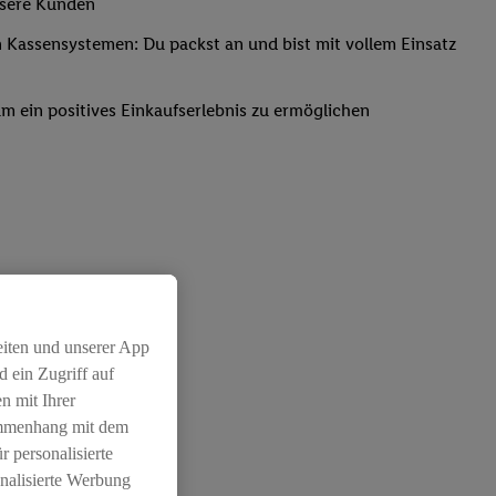
nsere Kunden
Kassensystemen: Du packst an und bist mit vollem Einsatz
um ein positives Einkaufserlebnis zu ermöglichen
eiten und unserer App
 ein Zugriff auf
n mit Ihrer
ammenhang mit dem
r personalisierte
nalisierte Werbung