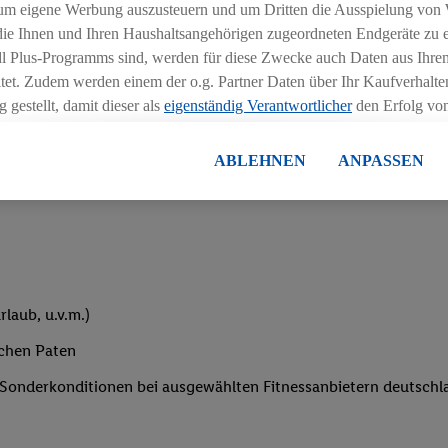
um eigene Werbung auszusteuern und um Dritten die Ausspielung von
iblen Schichtmodellen in Absprache mit der Führungskraft
 die Ihnen und Ihren Haushaltsangehörigen zugeordneten Endgeräte zu 
dl Plus-Programms sind, werden für diese Zwecke auch Daten aus Ihrem
tet. Zudem werden einem der o.g. Partner Daten über Ihr Kaufverhalten
 gestellt, damit dieser als
eigenständig Verantwortlicher
den Erfolg v
essen kann.
lisierter Werbung basiert auf der Generierung von auch mit Daten von
ABLEHNEN
ANPASSEN
eihnachtsgeld
en. Dies umfasst die Zusammenführung von Daten (z.B. über Ihre Nutzu
en Lidl-Diensten, Informationen aus Ihrem Kundenkonto - z.B. Alter od
andortdaten) auch über verschiedene Endgeräte und Lidl-Dienste hinwe
er dem Zugriff auf Informationen auf Ihren Endgeräten zur Erstellung 
en). Im Zusammenhang mit dem Ausspielen dieser Werbung erfolgen V
gsmessung der Werbung, zur Zielgruppenforschung, zur Entwicklung v
laub, u.v.m.)
rung und Optimierung dieser Werbeausspielungen.
ustimmung dazu erteilen und danach ein Lidl Plus-Konto erstellen bzw. s
ichen Paten
-Konto einloggen, kann darüber hinaus auch Ihre dort angegebene E-M
e Sonderkonditionen bei ausgewählten Fitnessanbietern deutsch
wortlichkeit mit einem der oben genannten Partner verwendet werden,
ng zu erstellen (die sogenannte EUID), die wir sodann ähnlich wie die
nung verwenden können, um Sie in von Dritten betriebenen Diensten 