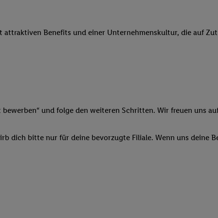
 Werbung auszuspielen. Hierzu wird von uns und einem der anderen obe
shwert umgewandelte E-Mail-Adresse in gemeinsamer Verantwortlichkeit
it attraktiven Benefits und einer Unternehmenskultur, die auf Zu
ns, der Utiq SA/NV („Utiq“) und Ihrem
Telekommunikationsnetzbetreib
l-Diensten einzusetzen. Utiq prüft zunächst anhand Ihrer IP-Adresse, o
 das der Fall ist, gibt Utiq Ihre IP-Adresse an Ihren Netzbetreiber weit
denkonto-Referenz, wie z.B. Ihrer Mobilfunknummer, eine Kennung für 
verwenden, um Sie wiederzuerkennen und Erkenntnisse über Ihr Nutz
sen. Insbesondere können Sie mittels dieser Technologie auch auf Dien
n betrieben werden, damit wir Ihnen dort personalisierte Werbung auss
t bewerben“ und folge den weiteren Schritten. Wir freuen uns auf
ng speziell zur Nutzung der Utiq-Technologie - zusätzlich zur weiter un
illigung generell zu widerrufen - jederzeit auch über
das Datenschutzpo
b dich bitte nur für deine bevorzugte Filiale. Wenn uns deine 
er „Anpassen“/„Nutzung der Telekommunikations-basierten Utiq-Techno
Ende dieser Einwilligung (nur für die Lidl-Dienste) widerrufen. Weite
nschutzbestimmungen von Utiq
.
 „Ablehnen“ können Sie nur den Einsatz notwendiger Techniken zulas
 stimmen Sie allen Verarbeitungen zu sämtlichen vorgenannten Zweck
artner zu. Weitere Informationen, auch zur Speicherdauer der Daten u
rzeit mit Wirkung für die Zukunft zu widerrufen, finden Sie in unseren