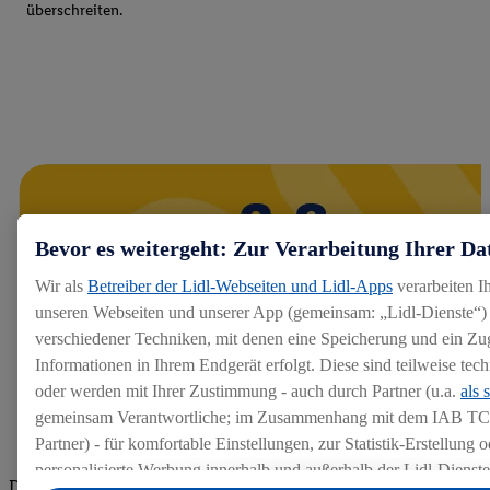
überschreiten.
Bevor es weitergeht: Zur Verarbeitung Ihrer Da
Wir als
Betreiber der Lidl-Webseiten und Lidl-Apps
verarbeiten I
unseren Webseiten und unserer App (gemeinsam: „Lidl-Dienste“) 
verschiedener Techniken, mit denen eine Speicherung und ein Zug
Informationen in Ihrem Endgerät erfolgt. Diese sind teilweise te
oder werden mit Ihrer Zustimmung - auch durch Partner (u.a.
als 
gemeinsam Verantwortliche; im Zusammenhang mit dem IAB TC
Partner) - für komfortable Einstellungen, zur Statistik-Erstellung o
personalisierte Werbung innerhalb und außerhalb der Lidl-Dienst
Die Bewertungen von aktuellen und ehemaligen Mitarbeitern,