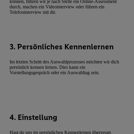
können, führen wir je nach Stelle ein Online-Assessment
Gewährleistung der Sicherheit, Verhinderung und Aufdeckung v
durch, machen ein Videointerview oder führen ein
Fehlerbehebung, Bereitstellung und Anzeige von Werbung und In
Telefoninterview mit dir.
Abgleichung und Kombination von Daten aus unterschiedlichen 
Verknüpfung verschiedener Endgeräte, Identifikation von Geräte
automatisch übermittelter Informationen, Messung des Erfolgs vo
Werbekampagnen durch TTD und Nutzung der Telekommunikatio
3. Persönliches Kennenlernen
Utiq-Technologie für digitales Marketing, sowie:
Verwendung genauer Standortdaten. Erstellung von Profilen für 
Im letzten Schritt des Auswahlprozesses möchten wir dich
Werbung. Speichern von oder Zugriff auf Informationen auf ei
persönlich kennen lernen. Dies kann ein
Entwicklung und Verbesserung der Angebote. Analyse von Zie
Vorstellungsgespräch oder ein Auswahltag sein.
Statistiken oder Kombinationen von Daten aus verschiedenen Q
Verwendung reduzierter Daten zur Auswahl von Werbeanzeige
Werbeleistung. Verwendung von Profilen zur Auswahl personali
Werbung.
Liste der Partner (Lieferanten)
4. Einstellung
Hast du uns im persönlichen Kennenlernen überzeugt,