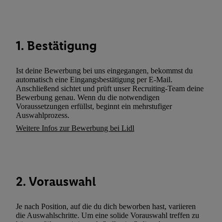
Dritten betrieben werden, damit wir Ihnen dort personalisierte W
können. Sie können Ihre Einwilligung speziell zur Nutzung der U
zusätzlich zur weiter unten erläuterten Möglichkeit, Ihre Einwilli
1. Bestätigung
widerrufen - jederzeit auch über
das Datenschutzportal von Utiq
(„consenthub“)
oder über „Anpassen“/„Nutzung der Telekommunik
Utiq-Technologie für digitales Marketing“ am unteren Ende diese
Ist deine Bewerbung bei uns eingegangen, bekommst du
automatisch eine Eingangsbestätigung per E-Mail.
(nur für die Lidl-Dienste) widerrufen. Weitere Informationen finde
Anschließend sichtet und prüft unser Recruiting-Team deine
den
Datenschutzbestimmungen von Utiq
.
Bewerbung genau. Wenn du die notwendigen
Durch einen Klick auf „Ablehnen“ können Sie nur den Einsatz n
Voraussetzungen erfüllst, beginnt ein mehrstufiger
Auswahlprozess.
Techniken zulassen. Durch einen Klick auf „Zustimmen“ stimmen 
Weitere Infos zur Bewerbung bei Lidl
Verarbeitungen zu sämtlichen vorgenannten Zwecken unter Einbi
genannten Partner zu. Weitere Informationen, auch zur Speicherd
und zu Ihrem Recht, Ihre Einwilligung jederzeit mit Wirkung für 
widerrufen, finden Sie in unseren
Datenschutzbestimmungen
.
Die
Sie hier.
Unter „Anpassen“ können Sie einzelne Verwendungszwe
2. Vorauswahl
zulassen; das gilt auch für die nachfolgend schlagwortartig bena
Funktionen im Rahmen des Einsatzes des IAB TCF für Werbung
Je nach Position, auf die du dich beworben hast, variieren
Erfolgsmessung:
die Auswahlschritte. Um eine solide Vorauswahl treffen zu