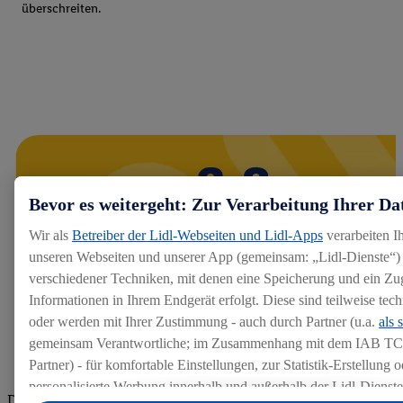
überschreiten.
Bevor es weitergeht: Zur Verarbeitung Ihrer Da
Wir als
Betreiber der Lidl-Webseiten und Lidl-Apps
verarbeiten I
unseren Webseiten und unserer App (gemeinsam: „Lidl-Dienste“) 
verschiedener Techniken, mit denen eine Speicherung und ein Zug
Informationen in Ihrem Endgerät erfolgt. Diese sind teilweise te
oder werden mit Ihrer Zustimmung - auch durch Partner (u.a.
als 
gemeinsam Verantwortliche; im Zusammenhang mit dem IAB TC
Partner) - für komfortable Einstellungen, zur Statistik-Erstellung o
personalisierte Werbung innerhalb und außerhalb der Lidl-Dienst
Die Bewertungen von aktuellen und ehemaligen Mitarbeitern,