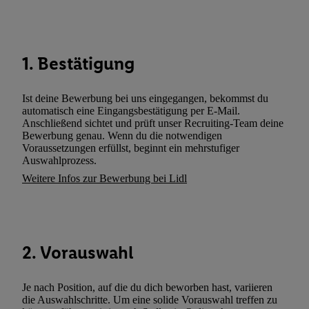
Dritten betrieben werden, damit wir Ihnen dort personalisierte W
können. Sie können Ihre Einwilligung speziell zur Nutzung der U
zusätzlich zur weiter unten erläuterten Möglichkeit, Ihre Einwilli
1. Bestätigung
widerrufen - jederzeit auch über
das Datenschutzportal von Utiq
(„consenthub“)
oder über „Anpassen“/„Nutzung der Telekommunik
Utiq-Technologie für digitales Marketing“ am unteren Ende diese
Ist deine Bewerbung bei uns eingegangen, bekommst du
automatisch eine Eingangsbestätigung per E-Mail.
(nur für die Lidl-Dienste) widerrufen. Weitere Informationen finde
Anschließend sichtet und prüft unser Recruiting-Team deine
den
Datenschutzbestimmungen von Utiq
.
Bewerbung genau. Wenn du die notwendigen
Durch einen Klick auf „Ablehnen“ können Sie nur den Einsatz n
Voraussetzungen erfüllst, beginnt ein mehrstufiger
Auswahlprozess.
Techniken zulassen. Durch einen Klick auf „Zustimmen“ stimmen 
Weitere Infos zur Bewerbung bei Lidl
Verarbeitungen zu sämtlichen vorgenannten Zwecken unter Einbi
genannten Partner zu. Weitere Informationen, auch zur Speicherd
und zu Ihrem Recht, Ihre Einwilligung jederzeit mit Wirkung für 
widerrufen, finden Sie in unseren
Datenschutzbestimmungen
.
Die
Sie hier.
Unter „Anpassen“ können Sie einzelne Verwendungszwe
2. Vorauswahl
zulassen; das gilt auch für die nachfolgend schlagwortartig bena
Funktionen im Rahmen des Einsatzes des IAB TCF für Werbung
Je nach Position, auf die du dich beworben hast, variieren
Erfolgsmessung:
die Auswahlschritte. Um eine solide Vorauswahl treffen zu