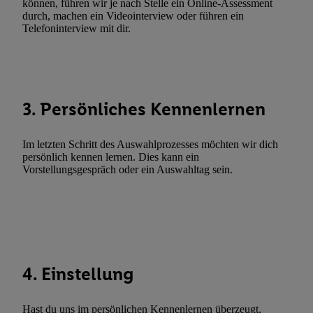
können, führen wir je nach Stelle ein Online-Assessment
Gewährleistung der Sicherheit, Verhinderung und Aufdeckung v
durch, machen ein Videointerview oder führen ein
Fehlerbehebung, Bereitstellung und Anzeige von Werbung und In
Telefoninterview mit dir.
Abgleichung und Kombination von Daten aus unterschiedlichen 
Verknüpfung verschiedener Endgeräte, Identifikation von Geräte
automatisch übermittelter Informationen, Messung des Erfolgs vo
Werbekampagnen durch TTD und Nutzung der Telekommunikatio
3. Persönliches Kennenlernen
Utiq-Technologie für digitales Marketing, sowie:
Verwendung genauer Standortdaten. Erstellung von Profilen für 
Im letzten Schritt des Auswahlprozesses möchten wir dich
Werbung. Speichern von oder Zugriff auf Informationen auf ei
persönlich kennen lernen. Dies kann ein
Entwicklung und Verbesserung der Angebote. Analyse von Zie
Vorstellungsgespräch oder ein Auswahltag sein.
Statistiken oder Kombinationen von Daten aus verschiedenen Q
Verwendung reduzierter Daten zur Auswahl von Werbeanzeige
Werbeleistung. Verwendung von Profilen zur Auswahl personali
Werbung.
Liste der Partner (Lieferanten)
4. Einstellung
Hast du uns im persönlichen Kennenlernen überzeugt,