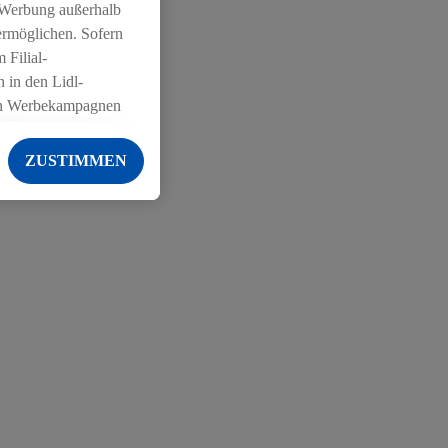
 Werbung außerhalb
ermöglichen. Sofern
 Filial-
 in den Lidl-
on Werbekampagnen
 anderen Diensten
ZUSTIMMEN
ng der Lidl-Dienste,
er Geschlecht -
g einschließlich dem
von Zielgruppen
erarbeitungen auch
on Angeboten sowie
ich in Ihr
ail-Adresse von uns
 um daraus eine
 sogleich
zu erkennen und