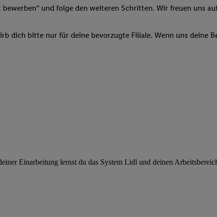
ngen
.
Die Impressen finden Sie hier.
Unter „Anpassen“ können Sie einz
t bewerben“ und folge den weiteren Schritten. Wir freuen uns auf
r Partner zulassen; das gilt auch für die nachfolgend schlagwortart
hmen des Einsatzes des IAB TCF für Werbung und Erfolgsmessung:
b dich bitte nur für deine bevorzugte Filiale. Wenn uns deine 
cherheit, Verhinderung und Aufdeckung von Betrug und Fehlerbehebun
nd Inhalten, Abgleichung und Kombination von Daten aus unterschie
ner Endgeräte, Identifikation von Geräten anhand automatisch übermit
von Werbekampagnen durch TTD und Nutzung der Telekommunikations
les Marketing, sowie:
 Standortdaten. Erstellung von Profilen für personalisierte Werbung.
nformationen auf einem Endgerät. Entwicklung und Verbesserung der A
urch Statistiken oder Kombinationen von Daten aus verschiedenen Qu
 zur Auswahl von Werbeanzeigen. Messung der Werbeleistung. Verwend
alisierter Werbung.
ner Einarbeitung lernst du das System Lidl und deinen Arbeitsbereich k
er (Lieferanten)