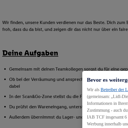
Wir finden, unsere Kunden verdienen nur das Beste. Dich zum B
froh, dass du da bist, und zeigen dir das nicht nur über ein fai
Deine Aufgaben
Gemeinsam mit deinen Teamkollegen sorgst du für eine gepf
Bevor es weiterg
Ob bei der Verräumung und ansprechender Präsentation der
dabei
Wir als
Betreiber der 
In der Scan&Go-Zone stellst du die Funktionsfähigkeit siche
(gemeinsam: „Lidl-Dien
Informationen in Ihrem
Du prüfst den Wareneingang, unterstützt bei Inventurarbei
Zustimmung - auch dur
Außerdem übernimmst du Lager- und Reinigungsarbeiten
IAB TCF insgesamt
6
Werbung innerhalb und