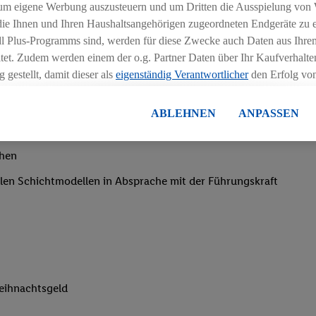
um eigene Werbung auszusteuern und um Dritten die Ausspielung von
 die Ihnen und Ihren Haushaltsangehörigen zugeordneten Endgeräte zu 
dl Plus-Programms sind, werden für diese Zwecke auch Daten aus Ihrem
tet. Zudem werden einem der o.g. Partner Daten über Ihr Kaufverhalten
 gestellt, damit dieser als
eigenständig Verantwortlicher
den Erfolg v
essen kann.
lisierter Werbung basiert auf der Generierung von auch mit Daten von
ABLEHNEN
ANPASSEN
en. Dies umfasst die Zusammenführung von Daten (z.B. über Ihre Nutzu
igkeit an wechselnde Aufgaben
en Lidl-Diensten, Informationen aus Ihrem Kundenkonto - z.B. Alter od
chen
andortdaten) auch über verschiedene Endgeräte und Lidl-Dienste hinwe
er dem Zugriff auf Informationen auf Ihren Endgeräten zur Erstellung 
iblen Schichtmodellen in Absprache mit der Führungskraft
en). Im Zusammenhang mit dem Ausspielen dieser Werbung erfolgen V
gsmessung der Werbung, zur Zielgruppenforschung, zur Entwicklung v
rung und Optimierung dieser Werbeausspielungen.
ustimmung dazu erteilen und danach ein Lidl Plus-Konto erstellen bzw. s
-Konto einloggen, kann darüber hinaus auch Ihre dort angegebene E-M
wortlichkeit mit einem der oben genannten Partner verwendet werden,
eihnachtsgeld
ng zu erstellen (die sogenannte EUID), die wir sodann ähnlich wie die
nung verwenden können, um Sie in von Dritten betriebenen Diensten 