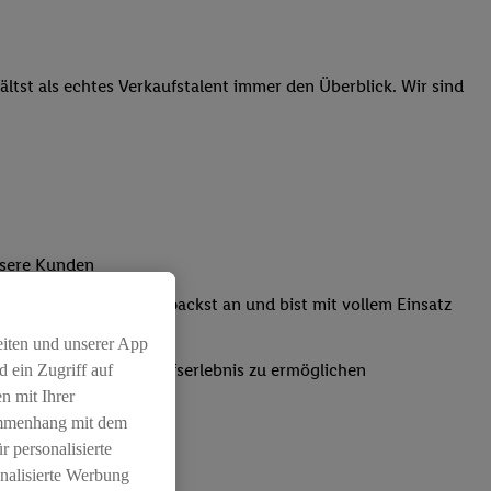
tst als echtes Verkaufstalent immer den Überblick. Wir sind
nsere Kunden
Kassensystemen: Du packst an und bist mit vollem Einsatz
eiten und unserer App
um ein positives Einkaufserlebnis zu ermöglichen
 ein Zugriff auf
n mit Ihrer
ammenhang mit dem
r personalisierte
nalisierte Werbung