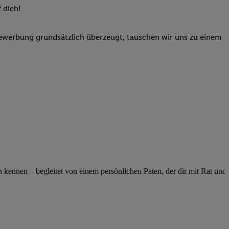
elne
 dich!
ig benannten Zwecke
Bewerbung grundsätzlich überzeugt, tauschen wir uns zu einem
g, Bereitstellung und
dlichen Quellen,
telter Informationen,
-basierten Utiq-
 Speichern von
ngebote. Analyse
ellen. Verwendung
ung von Profilen
ennen – begleitet von einem persönlichen Paten, der dir mit Rat und Ta