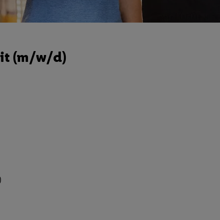
it (m/w/d)
)