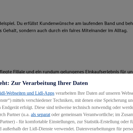
eispiel. Du erfüllst Kundenwünsche am laufenden Band und behäl
res Gehalt, sondern auch durch ein faires Miteinander im Alltag.
legte Filiale und ein rundum gelungenes Einkaufserlebnis für u
eht: Zur Verarbeitung Ihrer Daten
 Ware, beim Backen oder beim Kassieren mit unseren modernen 
Lidl-Webseiten und Lidl-Apps
verarbeiten Ihre Daten auf unseren Webs
r, begeisterst Kunden für das System und bietest Hilfestellung, 
ste“) mittels verschiedener Techniken, mit denen eine Speicherung und
 Endgerät erfolgt. Diese sind teilweise technisch notwendig oder werde
ten und stehst unseren Kunden mit Rat und Tat zur Verfügung
ch Partner (u.a.
als separat
oder gemeinsam Verantwortliche; im Zus
Partner) - für komfortable Einstellungen, zur Statistik-Erstellung oder fü
 außerhalb der Lidl-Dienste verwendet. Datenverarbeitungen für perso