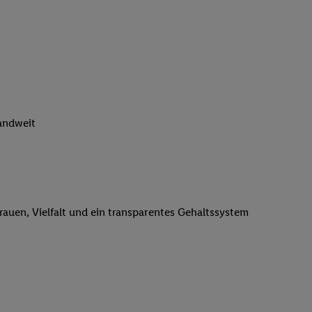
n genannten Partner
 verarbeitet.
er
, die Utiq-
b die Technologie für
er, der anhand der IP-
Utiq erstellt. Wir
ungsverhalten in den
landweit
sten wiedererkannt
pielen können. Sie
ten erläuterten
rtal von Utiq
logie für digitales
trauen, Vielfalt und ein transparentes Gehaltssystem
re Informationen
sen. Durch einen
en unter Einbindung
nd zu Ihrem Recht,