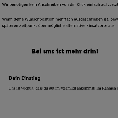
Datenschutzbestimmu
Wir benötigen kein Anschreiben von dir. Klick einfach auf „Jetz
Verwendungszwecke ode
und Funktionen im Ra
Wenn deine Wunschposition mehrfach ausgeschrieben ist, bewir
Gewährleistung der Si
späteren Zeitpunkt über mögliche alternative Einsatzorte aus.
Anzeige von Werbung u
Verknüpfung verschiede
Messung des Erfolgs 
Technologie für digita
Bei uns ist mehr drin!
Verwendung genauer
oder Zugriff auf I
von Zielgruppen d
reduzierter Daten
Dein Einstieg
zur Auswahl person
Uns ist wichtig, dass du gut im #teamlidl ankommst! Im Rahmen dei
Liste der Partn