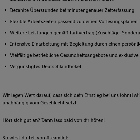
Ihnen personalisierte
Bezahlte Überstunden bei minutengenauer Zeiterfassung
auch Ihre in einen Ha
Zudem erlauben Sie u
Flexible Arbeitszeiten passend zu deinen Vorlesungsplänen
Technologie in den Lid
Weitere Leistungen gemäß Tarifvertrag (Zuschläge, Sonderur
Sie verfügbar ist. Wenn
Adresse und einer Kun
Intensive Einarbeitung mit Begleitung durch einen persönl
werden diese Kennung 
Vielfältige betriebliche Gesundheitsangebote und exklusiv
Lidl-Diensten zu erfas
werden, die von Dritte
Vergünstigtes Deutschlandticket
können Ihre Einwilligu
Möglichkeit, Ihre Einw
(„consenthub“)
oder üb
Wir legen Wert darauf, dass sich dein Einstieg bei uns lohnt! M
Marketing“ am unteren 
unabhängig vom Geschlecht setzt.
finden Sie in den
Date
Durch einen Klick auf
Klick auf „Zustimmen“
Hört sich gut an? Dann lass bald von dir hören!
sämtlicher genannten P
Ihre Einwilligung jede
So wirst du Teil von #teamlidl: