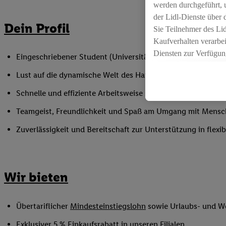
werden durchgeführt, 
der Lidl-Dienste über
Dein Profil
Sie Teilnehmer des Li
Kaufverhalten verarbei
Diensten zur Verfügung
Eingeschriebener Student (Universität oder Hochschule)
seiner Auftraggeber m
Lust auf die dynamische Welt des Handels
Die Erstellung persona
angereicherten Profil
Schnelle und effiziente Arbeitsweise sowie Anpassungsfäh
Ihr Kaufverhalten in d
Teamgeist, Freundlichkeit und Spaß am Umgang mit Mens
sowie Ihre genauen St
Speichern von und/ od
Zuverlässigkeit und Bereitschaft zur Unterstützung in flex
(sogenannten Segment
zur Leistungs-/ Erfol
zur technischen Siche
Wir bieten
Sofern Sie hier Ihre Z
bestehendes Lidl Plus
in gemeinsamer Verant
Übertariflicher
Mindesteinstiegslohn
sowie Urlaubs- und W
spezielle Online-Kennu
beschriebene Utiq-Ken
Exklusiver 5 % Einkaufsrabatt in unseren Filialen