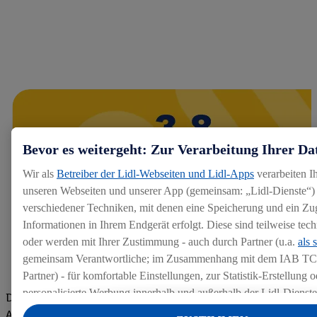
Bevor es weitergeht: Zur Verarbeitung Ihrer Da
Wir als
Betreiber der Lidl-Webseiten und Lidl-Apps
verarbeiten I
unseren Webseiten und unserer App (gemeinsam: „Lidl-Dienste“) 
verschiedener Techniken, mit denen eine Speicherung und ein Zug
Informationen in Ihrem Endgerät erfolgt. Diese sind teilweise te
oder werden mit Ihrer Zustimmung - auch durch Partner (u.a.
als 
gemeinsam Verantwortliche; im Zusammenhang mit dem IAB TC
Partner) - für komfortable Einstellungen, zur Statistik-Erstellung o
personalisierte Werbung innerhalb und außerhalb der Lidl-Dienst
Die Bewertungen von aktuellen und ehemaligen Mitarbeitern,
Datenverarbeitungen für personalisierte Werbung werden durchge
Azubis und externen Bewerbern haben uns zu einer Top