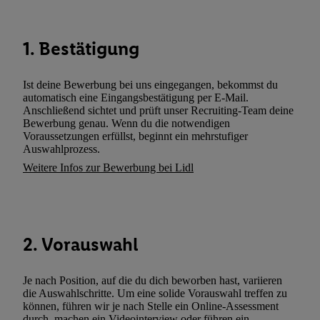
Dritten betrieben werden, damit wir Ihnen dort personalisierte W
können. Sie können Ihre Einwilligung speziell zur Nutzung der U
zusätzlich zur weiter unten erläuterten Möglichkeit, Ihre Einwilli
1. Bestätigung
widerrufen - jederzeit auch über
das Datenschutzportal von Utiq
(„consenthub“)
oder über „Anpassen“/„Nutzung der Telekommunik
Ist deine Bewerbung bei uns eingegangen, bekommst du
Utiq-Technologie für digitales Marketing“ am unteren Ende diese
automatisch eine Eingangsbestätigung per E-Mail.
(nur für die Lidl-Dienste) widerrufen. Weitere Informationen finde
Anschließend sichtet und prüft unser Recruiting-Team deine
Bewerbung genau. Wenn du die notwendigen
den
Datenschutzbestimmungen von Utiq
.
Voraussetzungen erfüllst, beginnt ein mehrstufiger
Durch einen Klick auf „Ablehnen“ können Sie nur den Einsatz n
Auswahlprozess.
Techniken zulassen. Durch einen Klick auf „Zustimmen“ stimmen 
Weitere Infos zur Bewerbung bei Lidl
Verarbeitungen zu sämtlichen vorgenannten Zwecken unter Einbi
genannten Partner zu. Weitere Informationen, auch zur Speicherd
und zu Ihrem Recht, Ihre Einwilligung jederzeit mit Wirkung für 
widerrufen, finden Sie in unseren
Datenschutzbestimmungen
.
Die
2. Vorauswahl
Sie hier.
Unter „Anpassen“ können Sie einzelne Verwendungszwe
zulassen; das gilt auch für die nachfolgend schlagwortartig bena
Funktionen im Rahmen des Einsatzes des IAB TCF für Werbung
Je nach Position, auf die du dich beworben hast, variieren
die Auswahlschritte. Um eine solide Vorauswahl treffen zu
Erfolgsmessung:
können, führen wir je nach Stelle ein Online-Assessment
Gewährleistung der Sicherheit, Verhinderung und Aufdeckung v
durch, machen ein Videointerview oder führen ein