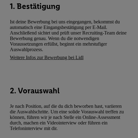
1. Bestätigung
zusätzlich zur weiter unten erläuterten Möglichkeit, Ihre Einwilli
widerrufen - jederzeit auch über
das Datenschutzportal von Utiq
(„consenthub“)
oder über „Anpassen“/„Nutzung der Telekommunik
Ist deine Bewerbung bei uns eingegangen, bekommst du
automatisch eine Eingangsbestätigung per E-Mail.
Utiq-Technologie für digitales Marketing“ am unteren Ende diese
Anschließend sichtet und prüft unser Recruiting-Team deine
(nur für die Lidl-Dienste) widerrufen. Weitere Informationen finde
Bewerbung genau. Wenn du die notwendigen
den
Datenschutzbestimmungen von Utiq
.
Voraussetzungen erfüllst, beginnt ein mehrstufiger
Auswahlprozess.
Durch einen Klick auf „Ablehnen“ können Sie nur den Einsatz n
Weitere Infos zur Bewerbung bei Lidl
Techniken zulassen. Durch einen Klick auf „Zustimmen“ stimmen 
Verarbeitungen zu sämtlichen vorgenannten Zwecken unter Einbi
genannten Partner zu. Weitere Informationen, auch zur Speicherd
und zu Ihrem Recht, Ihre Einwilligung jederzeit mit Wirkung für 
widerrufen, finden Sie in unseren
Datenschutzbestimmungen
.
Die
2. Vorauswahl
Sie hier.
Unter „Anpassen“ können Sie einzelne Verwendungszwe
zulassen; das gilt auch für die nachfolgend schlagwortartig bena
Je nach Position, auf die du dich beworben hast, variieren
Funktionen im Rahmen des Einsatzes des IAB TCF für Werbung
die Auswahlschritte. Um eine solide Vorauswahl treffen zu
können, führen wir je nach Stelle ein Online-Assessment
Erfolgsmessung:
durch, machen ein Videointerview oder führen ein
Gewährleistung der Sicherheit, Verhinderung und Aufdeckung v
Telefoninterview mit dir.
Fehlerbehebung, Bereitstellung und Anzeige von Werbung und In