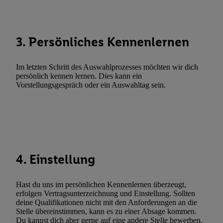
Abgleichung und Kombination von Daten aus unterschiedlichen 
Verknüpfung verschiedener Endgeräte, Identifikation von Geräte
automatisch übermittelter Informationen, Messung des Erfolgs vo
3. Persönliches Kennenlernen
Werbekampagnen durch TTD und Nutzung der Telekommunikatio
Utiq-Technologie für digitales Marketing, sowie:
Im letzten Schritt des Auswahlprozesses möchten wir dich
Verwendung genauer Standortdaten. Erstellung von Profilen für 
persönlich kennen lernen. Dies kann ein
Werbung. Speichern von oder Zugriff auf Informationen auf ei
Vorstellungsgespräch oder ein Auswahltag sein.
Entwicklung und Verbesserung der Angebote. Analyse von Zie
Statistiken oder Kombinationen von Daten aus verschiedenen Q
Verwendung reduzierter Daten zur Auswahl von Werbeanzeige
Werbeleistung. Verwendung von Profilen zur Auswahl personali
Werbung.
4. Einstellung
Liste der Partner (Lieferanten)
Hast du uns im persönlichen Kennenlernen überzeugt,
erfolgen Vertragsunterzeichnung und Einstellung. Sollten
deine Qualifikationen nicht mit den Anforderungen an die
Stelle übereinstimmen, kann es zu einer Absage kommen.
Du kannst dich aber gerne auf eine andere Stelle bewerben.