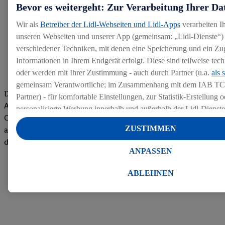
Bevor es weitergeht: Zur Verarbeitung Ihrer Da
Wir als
Betreiber der Lidl-Webseiten und Lidl-Apps
verarbeiten I
unseren Webseiten und unserer App (gemeinsam: „Lidl-Dienste“) 
verschiedener Techniken, mit denen eine Speicherung und ein Zug
Informationen in Ihrem Endgerät erfolgt. Diese sind teilweise te
oder werden mit Ihrer Zustimmung - auch durch Partner (u.a.
als 
gemeinsam Verantwortliche; im Zusammenhang mit dem IAB TC
Die Bewertungen von aktuellen und ehemaligen Mitarbeitern,
Partner) - für komfortable Einstellungen, zur Statistik-Erstellung o
Azubis und externen Bewerbern haben uns zu einer Top
personalisierte Werbung innerhalb und außerhalb der Lidl-Dienst
Company gemacht. Wir freuen uns über unseren guten Score
Datenverarbeitungen für personalisierte Werbung werden durchge
ZUSTIMMEN
auf dem Arbeitgeber-Bewertungsportal kununu.Hier geht's zu
Werbung auszusteuern und um Dritten die Ausspielung von Werb
den Bewertungen
Lidl-Dienste über die Ihnen und Ihren Haushaltsangehörigen zug
ANPASSEN
Endgeräte zu ermöglichen. Sofern Sie Teilnehmer des Lidl Plus-
werden für diese Zwecke auch Daten aus Ihrem Filial-Kaufverhalte
ABLEHNEN
Zudem werden einem der o.g. Partner Daten über Ihr Kaufverhalte
Diensten zur Verfügung gestellt, damit dieser als
eigenständig Ver
Erfolg von Werbekampagnen seiner Auftraggeber messen kann.
Die Erstellung personalisierter Werbung basiert auf der Generier