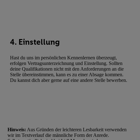
Entwicklung und Verbesserung der Angebote. Analyse von Zie
Statistiken oder Kombinationen von Daten aus verschiedenen Q
Verwendung reduzierter Daten zur Auswahl von Werbeanzeige
Werbeleistung. Verwendung von Profilen zur Auswahl personali
Werbung.
4. Einstellung
Liste der Partner (Lieferanten)
Hast du uns im persönlichen Kennenlernen überzeugt,
erfolgen Vertragsunterzeichnung und Einstellung. Sollten
deine Qualifikationen nicht mit den Anforderungen an die
Stelle übereinstimmen, kann es zu einer Absage kommen.
Du kannst dich aber gerne auf eine andere Stelle bewerben.
Hinweis:
Aus Gründen der leichteren Lesbarkeit verwenden
wir im Textverlauf die männliche Form der Anrede.