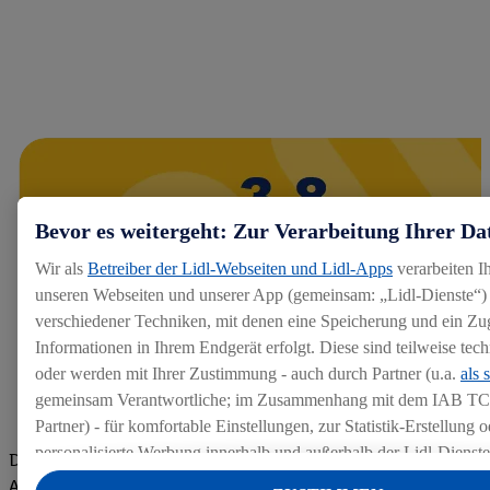
Bevor es weitergeht: Zur Verarbeitung Ihrer Da
Wir als
Betreiber der Lidl-Webseiten und Lidl-Apps
verarbeiten I
unseren Webseiten und unserer App (gemeinsam: „Lidl-Dienste“) 
verschiedener Techniken, mit denen eine Speicherung und ein Zug
Informationen in Ihrem Endgerät erfolgt. Diese sind teilweise te
oder werden mit Ihrer Zustimmung - auch durch Partner (u.a.
als 
gemeinsam Verantwortliche; im Zusammenhang mit dem IAB TC
Partner) - für komfortable Einstellungen, zur Statistik-Erstellung o
personalisierte Werbung innerhalb und außerhalb der Lidl-Dienst
Die Bewertungen von aktuellen und ehemaligen Mitarbeitern,
Datenverarbeitungen für personalisierte Werbung werden durchge
Azubis und externen Bewerbern haben uns zu einer Top