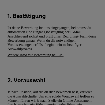
Dritten betrieben werden, damit wir Ihnen dort personalisierte W
können. Sie können Ihre Einwilligung speziell zur Nutzung der U
zusätzlich zur weiter unten erläuterten Möglichkeit, Ihre Einwilli
1. Bestätigung
widerrufen - jederzeit auch über
das Datenschutzportal von Utiq
(„consenthub“)
oder über „Anpassen“/„Nutzung der Telekommunik
Ist deine Bewerbung bei uns eingegangen, bekommst du
Utiq-Technologie für digitales Marketing“ am unteren Ende diese
automatisch eine Eingangsbestätigung per E-Mail.
(nur für die Lidl-Dienste) widerrufen. Weitere Informationen finde
Anschließend sichtet und prüft unser Recruiting-Team deine
Bewerbung genau. Wenn du die notwendigen
den
Datenschutzbestimmungen von Utiq
.
Voraussetzungen erfüllst, beginnt ein mehrstufiger
Durch einen Klick auf „Ablehnen“ können Sie nur den Einsatz n
Auswahlprozess.
Techniken zulassen. Durch einen Klick auf „Zustimmen“ stimmen 
Weitere Infos zur Bewerbung bei Lidl
Verarbeitungen zu sämtlichen vorgenannten Zwecken unter Einbi
genannten Partner zu. Weitere Informationen, auch zur Speicherd
und zu Ihrem Recht, Ihre Einwilligung jederzeit mit Wirkung für 
widerrufen, finden Sie in unseren
Datenschutzbestimmungen
.
Die
2. Vorauswahl
Sie hier.
Unter „Anpassen“ können Sie einzelne Verwendungszwe
zulassen; das gilt auch für die nachfolgend schlagwortartig bena
Funktionen im Rahmen des Einsatzes des IAB TCF für Werbung
Je nach Position, auf die du dich beworben hast, variieren
die Auswahlschritte. Um eine solide Vorauswahl treffen zu
Erfolgsmessung:
können, führen wir je nach Stelle ein Online-Assessment
Gewährleistung der Sicherheit, Verhinderung und Aufdeckung v
durch, machen ein Videointerview oder führen ein