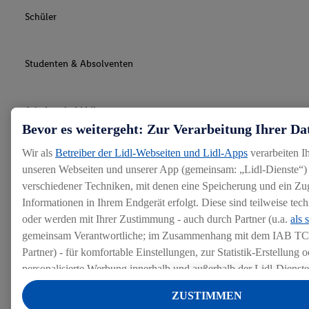
Schüler
Studenten & Absolventen
Arbeiten bei Lidl
Bevor es weitergeht: Zur Verarbeitung Ihrer Da
Wir als
Betreiber der Lidl-Webseiten und Lidl-Apps
verarbeiten I
Bewerbung
unseren Webseiten und unserer App (gemeinsam: „Lidl-Dienste“) 
verschiedener Techniken, mit denen eine Speicherung und ein Zug
Informationen in Ihrem Endgerät erfolgt. Diese sind teilweise te
Lidl als Arbeitgeber
oder werden mit Ihrer Zustimmung - auch durch Partner (u.a.
als 
gemeinsam Verantwortliche; im Zusammenhang mit dem IAB TC
Rechtliches
Partner) - für komfortable Einstellungen, zur Statistik-Erstellung o
personalisierte Werbung innerhalb und außerhalb der Lidl-Dienst
Datenverarbeitungen für personalisierte Werbung werden durchge
ZUSTIMMEN
Werbung auszusteuern und um Dritten die Ausspielung von Werb