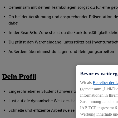
Gemeinsam mit deinen Teamkollegen sorgst du für eine gepf
Ob bei der Verräumung und ansprechender Präsentation der
dabei
In der Scan&Go-Zone stellst du die Funktionsfähigkeit siche
Du prüfst den Wareneingang, unterstützt bei Inventurarbei
Außerdem übernimmst du Lager- und Reinigungsarbeiten
Bevor es weiterg
Dein Profil
Wir als
Betreiber der 
(gemeinsam: „Lidl-Dien
Eingeschriebener Student (Universität oder Hochschule)
Informationen in Ihrem
Lust auf die dynamische Welt des Handels
Zustimmung - auch dur
IAB TCF insgesamt
6
Schnelle und effiziente Arbeitsweise
Werbung innerhalb und