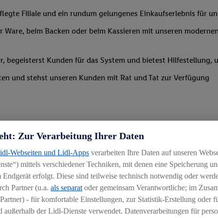
legte Filiale und ein rundum gelungenes Einkaufserlebnis für u
 Ware, beim Backen oder beim Kassieren mit unseren modernen 
r, begeisterst Kunden für das System und bietest Hilfestellung, 
ten und stehst unseren Kunden mit Rat und Tat zur Verfügung
eht: Zur Verarbeitung Ihrer Daten
Lidl-Webseiten und Lidl-Apps
verarbeiten Ihre Daten auf unseren Webs
ste“) mittels verschiedener Techniken, mit denen eine Speicherung und
 Endgerät erfolgt. Diese sind teilweise technisch notwendig oder werde
ch Partner (u.a.
als separat
oder gemeinsam Verantwortliche; im Zus
Partner) - für komfortable Einstellungen, zur Statistik-Erstellung oder fü
 außerhalb der Lidl-Dienste verwendet. Datenverarbeitungen für perso