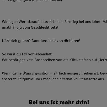
Ihnen personalisierte
auch Ihre in einen Ha
Zudem erlauben Sie u
Wir legen Wert darauf, dass sich dein Einstieg bei uns lohnt! M
Technologie in den Lid
unabhängig vom Geschlecht setzt.
Sie verfügbar ist. Wenn
Adresse und einer Kun
werden diese Kennung 
Hört sich gut an? Dann lass bald von dir hören!
Lidl-Diensten zu erfas
werden, die von Dritte
So wirst du Teil von #teamlidl:
können Ihre Einwilligu
Wir benötigen kein Anschreiben von dir. Klick einfach auf „Jetz
Möglichkeit, Ihre Einw
(„consenthub“)
oder üb
Wenn deine Wunschposition mehrfach ausgeschrieben ist, bewir
Marketing“ am unteren 
späteren Zeitpunkt über mögliche alternative Einsatzorte aus.
finden Sie in den
Date
Durch einen Klick auf
Klick auf „Zustimmen“
sämtlicher genannten P
Bei uns ist mehr drin!
Ihre Einwilligung jede