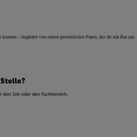
elne
ig benannten Zwecke
g, Bereitstellung und
dlichen Quellen,
ennen – begleitet von einem persönlichen Paten, der dir mit Rat und Ta
telter Informationen,
-basierten Utiq-
 Speichern von
ngebote. Analyse
ellen. Verwendung
Stelle?
ung von Profilen
er den Job oder den Fachbereich.