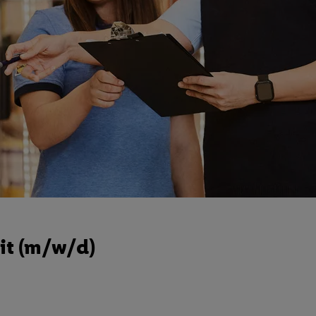
it (m/w/d)