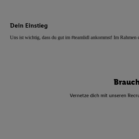
Datenschutzbestimmu
Verwendungszwecke ode
und Funktionen im Ra
Gewährleistung der Si
Dein Einstieg
Anzeige von Werbung u
Uns ist wichtig, dass du gut im #teamlidl ankommst! Im Rahmen dei
Verknüpfung verschiede
Messung des Erfolgs 
Technologie für digita
Verwendung genauer
oder Zugriff auf I
von Zielgruppen d
Brauch
reduzierter Daten
zur Auswahl person
Vernetze dich mit unseren Recru
Liste der Partn