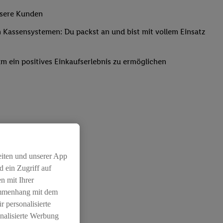
nsere Kunden
Kassensystemen: Du packst an und bist mit vollem Einsatz
um ein positives Einkaufserlebnis zu ermöglichen
eiten und unserer App
 ein Zugriff auf
n mit Ihrer
ammenhang mit dem
r personalisierte
nalisierte Werbung