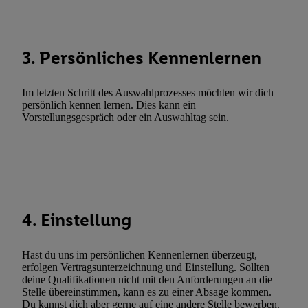
Abgleichung und Kombination von Daten aus unterschiedlichen 
Verknüpfung verschiedener Endgeräte, Identifikation von Geräte
automatisch übermittelter Informationen, Messung des Erfolgs vo
3. Persönliches Kennenlernen
Werbekampagnen durch TTD und Nutzung der Telekommunikatio
Utiq-Technologie für digitales Marketing, sowie:
Im letzten Schritt des Auswahlprozesses möchten wir dich
Verwendung genauer Standortdaten. Erstellung von Profilen für 
persönlich kennen lernen. Dies kann ein
Werbung. Speichern von oder Zugriff auf Informationen auf ei
Vorstellungsgespräch oder ein Auswahltag sein.
Entwicklung und Verbesserung der Angebote. Analyse von Zie
Statistiken oder Kombinationen von Daten aus verschiedenen Q
Verwendung reduzierter Daten zur Auswahl von Werbeanzeige
Werbeleistung. Verwendung von Profilen zur Auswahl personali
Werbung.
4. Einstellung
Liste der Partner (Lieferanten)
Hast du uns im persönlichen Kennenlernen überzeugt,
erfolgen Vertragsunterzeichnung und Einstellung. Sollten
deine Qualifikationen nicht mit den Anforderungen an die
Stelle übereinstimmen, kann es zu einer Absage kommen.
Du kannst dich aber gerne auf eine andere Stelle bewerben.