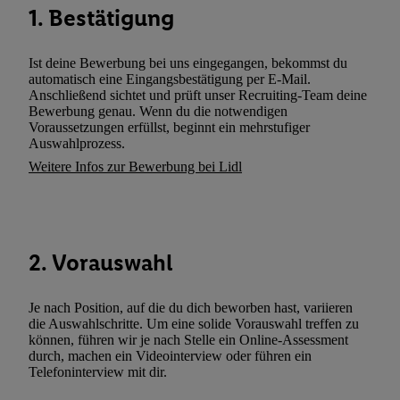
1. Bestätigung
zusätzlich zur weiter unten erläuterten Möglichkeit, Ihre Einwilli
widerrufen - jederzeit auch über
das Datenschutzportal von Utiq
(„consenthub“)
oder über „Anpassen“/„Nutzung der Telekommunik
Ist deine Bewerbung bei uns eingegangen, bekommst du
automatisch eine Eingangsbestätigung per E-Mail.
Utiq-Technologie für digitales Marketing“ am unteren Ende diese
Anschließend sichtet und prüft unser Recruiting-Team deine
(nur für die Lidl-Dienste) widerrufen. Weitere Informationen finde
Bewerbung genau. Wenn du die notwendigen
den
Datenschutzbestimmungen von Utiq
.
Voraussetzungen erfüllst, beginnt ein mehrstufiger
Auswahlprozess.
Durch einen Klick auf „Ablehnen“ können Sie nur den Einsatz n
Weitere Infos zur Bewerbung bei Lidl
Techniken zulassen. Durch einen Klick auf „Zustimmen“ stimmen 
Verarbeitungen zu sämtlichen vorgenannten Zwecken unter Einbi
genannten Partner zu. Weitere Informationen, auch zur Speicherd
und zu Ihrem Recht, Ihre Einwilligung jederzeit mit Wirkung für 
widerrufen, finden Sie in unseren
Datenschutzbestimmungen
.
Die
2. Vorauswahl
Sie hier.
Unter „Anpassen“ können Sie einzelne Verwendungszwe
zulassen; das gilt auch für die nachfolgend schlagwortartig bena
Je nach Position, auf die du dich beworben hast, variieren
Funktionen im Rahmen des Einsatzes des IAB TCF für Werbung
die Auswahlschritte. Um eine solide Vorauswahl treffen zu
können, führen wir je nach Stelle ein Online-Assessment
Erfolgsmessung:
durch, machen ein Videointerview oder führen ein
Gewährleistung der Sicherheit, Verhinderung und Aufdeckung v
Telefoninterview mit dir.
Fehlerbehebung, Bereitstellung und Anzeige von Werbung und In