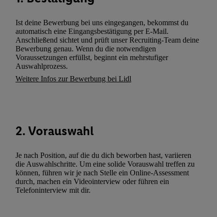
zusätzlich zur weiter unten erläuterten Möglichkeit, Ihre Einwilli
widerrufen - jederzeit auch über
das Datenschutzportal von Utiq
Ist deine Bewerbung bei uns eingegangen, bekommst du
(„consenthub“)
oder über „Anpassen“/„Nutzung der Telekommunik
automatisch eine Eingangsbestätigung per E-Mail.
Utiq-Technologie für digitales Marketing“ am unteren Ende diese
Anschließend sichtet und prüft unser Recruiting-Team deine
Bewerbung genau. Wenn du die notwendigen
(nur für die Lidl-Dienste) widerrufen. Weitere Informationen finde
Voraussetzungen erfüllst, beginnt ein mehrstufiger
den
Datenschutzbestimmungen von Utiq
.
Auswahlprozess.
Durch einen Klick auf „Ablehnen“ können Sie nur den Einsatz n
Weitere Infos zur Bewerbung bei Lidl
Techniken zulassen. Durch einen Klick auf „Zustimmen“ stimmen 
Verarbeitungen zu sämtlichen vorgenannten Zwecken unter Einbi
genannten Partner zu. Weitere Informationen, auch zur Speicherd
und zu Ihrem Recht, Ihre Einwilligung jederzeit mit Wirkung für 
2. Vorauswahl
widerrufen, finden Sie in unseren
Datenschutzbestimmungen
.
Die
Sie hier.
Unter „Anpassen“ können Sie einzelne Verwendungszwe
zulassen; das gilt auch für die nachfolgend schlagwortartig bena
Je nach Position, auf die du dich beworben hast, variieren
die Auswahlschritte. Um eine solide Vorauswahl treffen zu
Funktionen im Rahmen des Einsatzes des IAB TCF für Werbung
können, führen wir je nach Stelle ein Online-Assessment
Erfolgsmessung:
durch, machen ein Videointerview oder führen ein
Gewährleistung der Sicherheit, Verhinderung und Aufdeckung v
Telefoninterview mit dir.
Fehlerbehebung, Bereitstellung und Anzeige von Werbung und In
Abgleichung und Kombination von Daten aus unterschiedlichen 