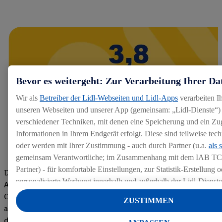
Bevor es weitergeht: Zur Verarbeitung Ihrer Da
Wir als
Betreiber der Lidl-Webseiten und Lidl-Apps
verarbeiten I
unseren Webseiten und unserer App (gemeinsam: „Lidl-Dienste“) 
verschiedener Techniken, mit denen eine Speicherung und ein Zug
Informationen in Ihrem Endgerät erfolgt. Diese sind teilweise te
oder werden mit Ihrer Zustimmung - auch durch Partner (u.a.
als 
gemeinsam Verantwortliche; im Zusammenhang mit dem IAB TC
Partner) - für komfortable Einstellungen, zur Statistik-Erstellung o
Die Bewertungen von aktuellen und ehemaligen Mitarbeitern,
personalisierte Werbung innerhalb und außerhalb der Lidl-Dienst
Azubis und externen Bewerbern haben uns zu einer Top
Datenverarbeitungen für personalisierte Werbung werden durchge
Company gemacht. Wir freuen uns über unseren guten Score
ZUSTIMMEN
Werbung auszusteuern und um Dritten die Ausspielung von Werb
auf dem Arbeitgeber-Bewertungsportal kununu.Hier geht's zu
Lidl-Dienste über die Ihnen und Ihren Haushaltsangehörigen zug
den Bewertungen