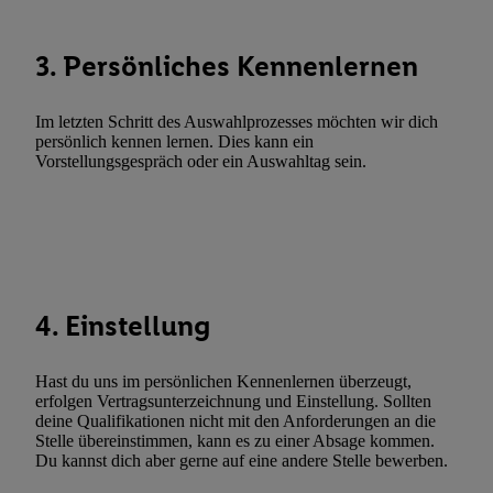
Verknüpfung verschiedener Endgeräte, Identifikation von Geräte
automatisch übermittelter Informationen, Messung des Erfolgs vo
3. Persönliches Kennenlernen
Werbekampagnen durch TTD und Nutzung der Telekommunikatio
Utiq-Technologie für digitales Marketing, sowie:
Im letzten Schritt des Auswahlprozesses möchten wir dich
Verwendung genauer Standortdaten. Erstellung von Profilen für 
persönlich kennen lernen. Dies kann ein
Werbung. Speichern von oder Zugriff auf Informationen auf ei
Vorstellungsgespräch oder ein Auswahltag sein.
Entwicklung und Verbesserung der Angebote. Analyse von Zie
Statistiken oder Kombinationen von Daten aus verschiedenen Q
Verwendung reduzierter Daten zur Auswahl von Werbeanzeige
Werbeleistung. Verwendung von Profilen zur Auswahl personali
Werbung.
4. Einstellung
Liste der Partner (Lieferanten)
Hast du uns im persönlichen Kennenlernen überzeugt,
erfolgen Vertragsunterzeichnung und Einstellung. Sollten
deine Qualifikationen nicht mit den Anforderungen an die
Stelle übereinstimmen, kann es zu einer Absage kommen.
Du kannst dich aber gerne auf eine andere Stelle bewerben.