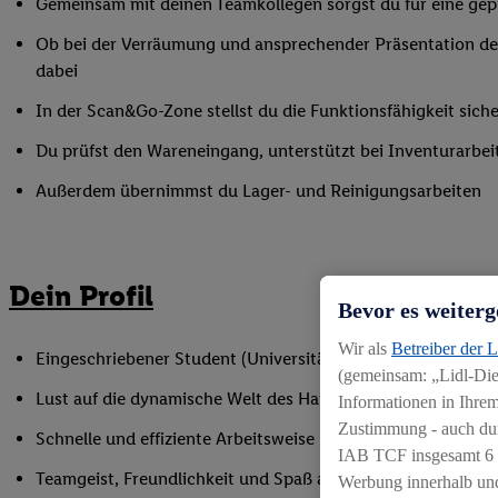
Gemeinsam mit deinen Teamkollegen sorgst du für eine gepf
Ob bei der Verräumung und ansprechender Präsentation der
dabei
In der Scan&Go-Zone stellst du die Funktionsfähigkeit siche
Du prüfst den Wareneingang, unterstützt bei Inventurarbei
Außerdem übernimmst du Lager- und Reinigungsarbeiten
Dein Profil
Bevor es weiterg
Wir als
Betreiber der 
Eingeschriebener Student (Universität oder Hochschule)
(gemeinsam: „Lidl-Dien
Lust auf die dynamische Welt des Handels
Informationen in Ihrem
Zustimmung - auch dur
Schnelle und effiziente Arbeitsweise
IAB TCF insgesamt
6
Teamgeist, Freundlichkeit und Spaß am Umgang mit Mens
Werbung innerhalb und