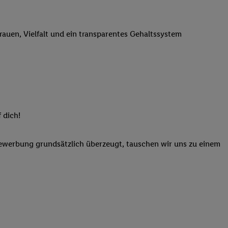
n genannten Partner
 verarbeitet.
trauen, Vielfalt und ein transparentes Gehaltssystem
er
, die Utiq-
b die Technologie für
er, der anhand der IP-
Utiq erstellt. Wir
ungsverhalten in den
sten wiedererkannt
pielen können. Sie
 dich!
ten erläuterten
rtal von Utiq
Bewerbung grundsätzlich überzeugt, tauschen wir uns zu einem
logie für digitales
re Informationen
sen. Durch einen
en unter Einbindung
nd zu Ihrem Recht,