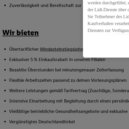
werden durchgeführt, 
Zuverlässigkeit und Bereitschaft zur Unterstützung in flex
der Lidl-Dienste über
Sie Teilnehmer des Li
Kaufverhalten verarbei
Diensten zur Verfügung
Wir bieten
seiner Auftraggeber m
Die Erstellung persona
Übertariflicher
Mindesteinstiegslohn
sowie Urlaubs- und W
angereicherten Profil
Ihr Kaufverhalten in d
Exklusiver 5 % Einkaufsrabatt in unseren Filialen
sowie Ihre genauen St
Bezahlte Überstunden bei minutengenauer Zeiterfassung
Speichern von und/ od
(sogenannten Segment
Flexible Arbeitszeiten passend zu deinen Vorlesungsplänen
zur Leistungs-/ Erfol
Weitere Leistungen gemäß Tarifvertrag (Zuschläge, Sonderur
zur technischen Siche
Sofern Sie hier Ihre Z
Intensive Einarbeitung mit Begleitung durch einen persönl
bestehendes Lidl Plus
Vielfältige betriebliche Gesundheitsangebote und exklusiv
in gemeinsamer Verant
spezielle Online-Kennu
Vergünstigtes Deutschlandticket
beschriebene Utiq-Ken