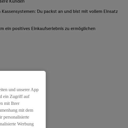
nsere Kunden
Kassensystemen: Du packst an und bist mit vollem Einsatz
um ein positives Einkaufserlebnis zu ermöglichen
eiten und unserer App
 ein Zugriff auf
n mit Ihrer
ammenhang mit dem
r personalisierte
nalisierte Werbung