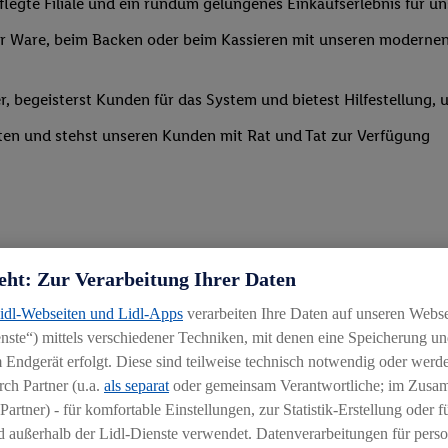
legte Filiale und ein rundum gelungenes Einkaufserlebnis für u
 Ware, beim Backen oder beim Kassieren mit unseren modernen 
r, begeisterst Kunden für das System und bietest Hilfestellung, 
ten und stehst unseren Kunden mit Rat und Tat zur Verfügung
eht: Zur Verarbeitung Ihrer Daten
Lidl-Webseiten und Lidl-Apps
verarbeiten Ihre Daten auf unseren Webs
ste“) mittels verschiedener Techniken, mit denen eine Speicherung und
 Endgerät erfolgt. Diese sind teilweise technisch notwendig oder werde
ch Partner (u.a.
als separat
oder gemeinsam Verantwortliche; im Zus
Partner) - für komfortable Einstellungen, zur Statistik-Erstellung oder fü
chen
 außerhalb der Lidl-Dienste verwendet. Datenverarbeitungen für perso