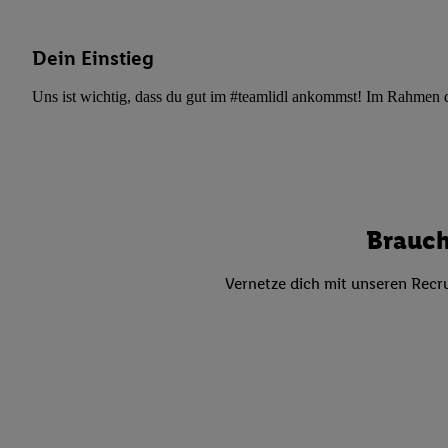
Datenschutzbestimmu
Verwendungszwecke ode
und Funktionen im Ra
Dein Einstieg
Gewährleistung der Si
Uns ist wichtig, dass du gut im #teamlidl ankommst! Im Rahmen dei
Anzeige von Werbung u
Verknüpfung verschiede
Messung des Erfolgs 
Technologie für digita
Verwendung genauer
oder Zugriff auf I
Brauch
von Zielgruppen d
reduzierter Daten
Vernetze dich mit unseren Recru
zur Auswahl person
Liste der Partn