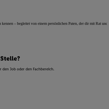
elne
ig benannten Zwecke
g, Bereitstellung und
ennen – begleitet von einem persönlichen Paten, der dir mit Rat und Ta
dlichen Quellen,
telter Informationen,
-basierten Utiq-
 Speichern von
ngebote. Analyse
Stelle?
ellen. Verwendung
ung von Profilen
er den Job oder den Fachbereich.