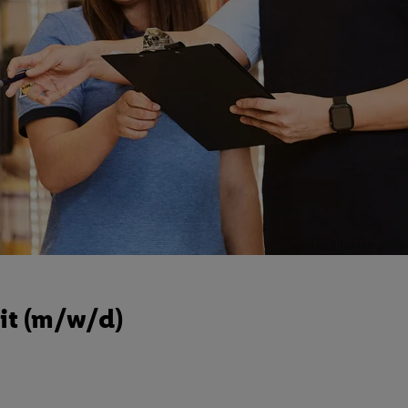
it (m/w/d)