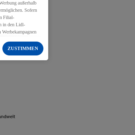
 Werbung außerhalb
ermöglichen. Sofern
 Filial-
 in den Lidl-
on Werbekampagnen
 anderen Diensten
ZUSTIMMEN
ng der Lidl-Dienste,
er Geschlecht -
g einschließlich dem
von Zielgruppen
erarbeitungen auch
on Angeboten sowie
ich in Ihr
ail-Adresse von uns
landweit
 um daraus eine
 sogleich
zu erkennen und