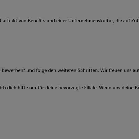
 Werbung auszuspielen. Hierzu wird von uns und einem der anderen obe
shwert umgewandelte E-Mail-Adresse in gemeinsamer Verantwortlichkeit
it attraktiven Benefits und einer Unternehmenskultur, die auf Zu
ns, der Utiq SA/NV („Utiq“) und Ihrem
Telekommunikationsnetzbetreib
l-Diensten einzusetzen. Utiq prüft zunächst anhand Ihrer IP-Adresse, o
 das der Fall ist, gibt Utiq Ihre IP-Adresse an Ihren Netzbetreiber weit
denkonto-Referenz, wie z.B. Ihrer Mobilfunknummer, eine Kennung für 
verwenden, um Sie wiederzuerkennen und Erkenntnisse über Ihr Nutz
sen. Insbesondere können Sie mittels dieser Technologie auch auf Dien
n betrieben werden, damit wir Ihnen dort personalisierte Werbung auss
t bewerben“ und folge den weiteren Schritten. Wir freuen uns auf
ng speziell zur Nutzung der Utiq-Technologie - zusätzlich zur weiter un
illigung generell zu widerrufen - jederzeit auch über
das Datenschutzpo
b dich bitte nur für deine bevorzugte Filiale. Wenn uns deine 
er „Anpassen“/„Nutzung der Telekommunikations-basierten Utiq-Techno
Ende dieser Einwilligung (nur für die Lidl-Dienste) widerrufen. Weite
nschutzbestimmungen von Utiq
.
 „Ablehnen“ können Sie nur den Einsatz notwendiger Techniken zulas
 stimmen Sie allen Verarbeitungen zu sämtlichen vorgenannten Zweck
artner zu. Weitere Informationen, auch zur Speicherdauer der Daten u
rzeit mit Wirkung für die Zukunft zu widerrufen, finden Sie in unseren