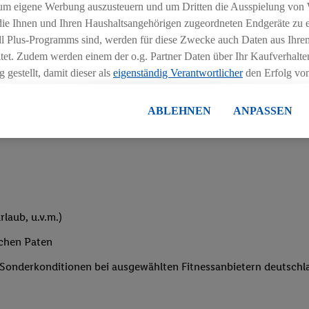
um eigene Werbung auszusteuern und um Dritten die Ausspielung von
iblen Schichtmodellen in Absprache mit der Führungskraft
 die Ihnen und Ihren Haushaltsangehörigen zugeordneten Endgeräte zu 
dl Plus-Programms sind, werden für diese Zwecke auch Daten aus Ihrem
tet. Zudem werden einem der o.g. Partner Daten über Ihr Kaufverhalten
 gestellt, damit dieser als
eigenständig Verantwortlicher
den Erfolg v
essen kann.
lisierter Werbung basiert auf der Generierung von auch mit Daten von
ABLEHNEN
ANPASSEN
eihnachtsgeld
en. Dies umfasst die Zusammenführung von Daten (z.B. über Ihre Nutzu
en Lidl-Diensten, Informationen aus Ihrem Kundenkonto - z.B. Alter od
andortdaten) auch über verschiedene Endgeräte und Lidl-Dienste hinwe
er dem Zugriff auf Informationen auf Ihren Endgeräten zur Erstellung 
en). Im Zusammenhang mit dem Ausspielen dieser Werbung erfolgen V
gsmessung der Werbung, zur Zielgruppenforschung, zur Entwicklung v
laub, u.v.m.)
rung und Optimierung dieser Werbeausspielungen.
ustimmung dazu erteilen und danach ein Lidl Plus-Konto erstellen bzw. s
ichen Paten
-Konto einloggen, kann darüber hinaus auch Ihre dort angegebene E-M
e Sonderkonditionen bei ausgewählten Fitnessanbietern deutsch
wortlichkeit mit einem der oben genannten Partner verwendet werden,
ng zu erstellen (die sogenannte EUID), die wir sodann ähnlich wie die
nung verwenden können, um Sie in von Dritten betriebenen Diensten 