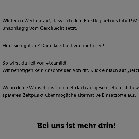
Ihnen personalisierte
auch Ihre in einen Ha
Wir legen Wert darauf, dass sich dein Einstieg bei uns lohnt! M
Zudem erlauben Sie u
unabhängig vom Geschlecht setzt.
Technologie in den Lid
Sie verfügbar ist. Wenn
Adresse und einer Kun
Hört sich gut an? Dann lass bald von dir hören!
werden diese Kennung 
Lidl-Diensten zu erfas
So wirst du Teil von #teamlidl:
werden, die von Dritte
Wir benötigen kein Anschreiben von dir. Klick einfach auf „Jetz
können Ihre Einwilligu
Möglichkeit, Ihre Einw
Wenn deine Wunschposition mehrfach ausgeschrieben ist, bewir
(„consenthub“)
oder üb
späteren Zeitpunkt über mögliche alternative Einsatzorte aus.
Marketing“ am unteren 
finden Sie in den
Date
Durch einen Klick auf
Klick auf „Zustimmen“
Bei uns ist mehr drin!
sämtlicher genannten P
Ihre Einwilligung jede