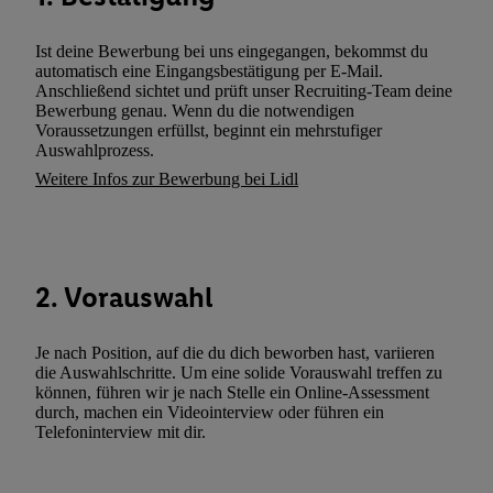
zusätzlich zur weiter unten erläuterten Möglichkeit, Ihre Einwilli
widerrufen - jederzeit auch über
das Datenschutzportal von Utiq
Ist deine Bewerbung bei uns eingegangen, bekommst du
(„consenthub“)
oder über „Anpassen“/„Nutzung der Telekommunik
automatisch eine Eingangsbestätigung per E-Mail.
Utiq-Technologie für digitales Marketing“ am unteren Ende diese
Anschließend sichtet und prüft unser Recruiting-Team deine
Bewerbung genau. Wenn du die notwendigen
(nur für die Lidl-Dienste) widerrufen. Weitere Informationen finde
Voraussetzungen erfüllst, beginnt ein mehrstufiger
den
Datenschutzbestimmungen von Utiq
.
Auswahlprozess.
Durch einen Klick auf „Ablehnen“ können Sie nur den Einsatz n
Weitere Infos zur Bewerbung bei Lidl
Techniken zulassen. Durch einen Klick auf „Zustimmen“ stimmen 
Verarbeitungen zu sämtlichen vorgenannten Zwecken unter Einbi
genannten Partner zu. Weitere Informationen, auch zur Speicherd
und zu Ihrem Recht, Ihre Einwilligung jederzeit mit Wirkung für 
2. Vorauswahl
widerrufen, finden Sie in unseren
Datenschutzbestimmungen
.
Die
Sie hier.
Unter „Anpassen“ können Sie einzelne Verwendungszwe
zulassen; das gilt auch für die nachfolgend schlagwortartig bena
Je nach Position, auf die du dich beworben hast, variieren
die Auswahlschritte. Um eine solide Vorauswahl treffen zu
Funktionen im Rahmen des Einsatzes des IAB TCF für Werbung
können, führen wir je nach Stelle ein Online-Assessment
Erfolgsmessung:
durch, machen ein Videointerview oder führen ein
Gewährleistung der Sicherheit, Verhinderung und Aufdeckung v
Telefoninterview mit dir.
Fehlerbehebung, Bereitstellung und Anzeige von Werbung und In
Abgleichung und Kombination von Daten aus unterschiedlichen 