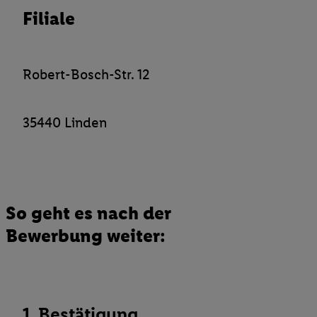
Filiale
Verantwortlichkeit mit einem der oben genannten Partner verwen
daraus eine spezielle Online-Kennung zu erstellen (die sogenannt
sodann ähnlich wie die sogleich beschriebene Utiq-Kennung ve
um Sie in von Dritten betriebenen Diensten zu erkennen und Ihnen
Robert-Bosch-Str. 12
Werbung auszuspielen. Hierzu wird von uns und einem der ander
genannten Partner auch Ihre in einen Hashwert umgewandelte E-
gemeinsamer Verantwortlichkeit verarbeitet.
35440 Linden
Zudem erlauben Sie uns, der Utiq SA/NV („Utiq“) und
Ihrem
Telekommunikationsnetzbetreiber
, die Utiq-Technologie in
einzusetzen. Utiq prüft zunächst anhand Ihrer IP-Adresse, ob die 
Sie verfügbar ist. Wenn das der Fall ist, gibt Utiq Ihre IP-Adresse
Netzbetreiber weiter, der anhand der IP-Adresse und einer Kund
So geht es nach der
wie z.B. Ihrer Mobilfunknummer, eine Kennung für Utiq erstellt.
Bewerbung weiter:
Kennung verwenden, um Sie wiederzuerkennen und Erkenntnisse
Nutzungsverhalten in den Lidl-Diensten zu erfassen. Insbesonder
mittels dieser Technologie auch auf Diensten wiedererkannt werd
Dritten betrieben werden, damit wir Ihnen dort personalisierte W
können. Sie können Ihre Einwilligung speziell zur Nutzung der U
1. Bestätigung