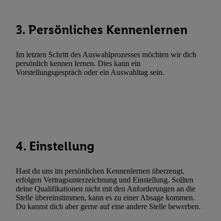
Verknüpfung verschiedener Endgeräte, Identifikation von Geräte
automatisch übermittelter Informationen, Messung des Erfolgs vo
3. Persönliches Kennenlernen
Werbekampagnen durch TTD und Nutzung der Telekommunikatio
Utiq-Technologie für digitales Marketing, sowie:
Im letzten Schritt des Auswahlprozesses möchten wir dich
Verwendung genauer Standortdaten. Erstellung von Profilen für 
persönlich kennen lernen. Dies kann ein
Werbung. Speichern von oder Zugriff auf Informationen auf ei
Vorstellungsgespräch oder ein Auswahltag sein.
Entwicklung und Verbesserung der Angebote. Analyse von Zie
Statistiken oder Kombinationen von Daten aus verschiedenen Q
Verwendung reduzierter Daten zur Auswahl von Werbeanzeige
Werbeleistung. Verwendung von Profilen zur Auswahl personali
Werbung.
4. Einstellung
Liste der Partner (Lieferanten)
Hast du uns im persönlichen Kennenlernen überzeugt,
erfolgen Vertragsunterzeichnung und Einstellung. Sollten
deine Qualifikationen nicht mit den Anforderungen an die
Stelle übereinstimmen, kann es zu einer Absage kommen.
Du kannst dich aber gerne auf eine andere Stelle bewerben.