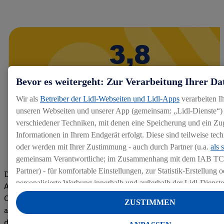
Bevor es weitergeht: Zur Verarbeitung Ihrer Da
Wir als
Betreiber der Lidl-Webseiten und Lidl-Apps
verarbeiten I
unseren Webseiten und unserer App (gemeinsam: „Lidl-Dienste“) 
verschiedener Techniken, mit denen eine Speicherung und ein Zug
Informationen in Ihrem Endgerät erfolgt. Diese sind teilweise te
oder werden mit Ihrer Zustimmung - auch durch Partner (u.a.
als 
gemeinsam Verantwortliche; im Zusammenhang mit dem IAB TC
Partner) - für komfortable Einstellungen, zur Statistik-Erstellung o
Die Bewertungen von aktuellen und ehemaligen Mitarbeitern,
personalisierte Werbung innerhalb und außerhalb der Lidl-Dienst
Azubis und externen Bewerbern haben uns zu einer Top
Datenverarbeitungen für personalisierte Werbung werden durchge
Company gemacht. Wir freuen uns über unseren guten Score
ZUSTIMMEN
Werbung auszusteuern und um Dritten die Ausspielung von Werb
auf dem Arbeitgeber-Bewertungsportal kununu.Hier geht's zu
Lidl-Dienste über die Ihnen und Ihren Haushaltsangehörigen zug
den Bewertungen