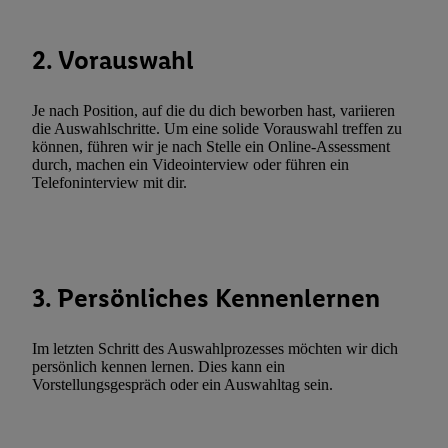
Verarbeitungen zu sämtlichen vorgenannten Zwecken unter Einbi
genannten Partner zu. Weitere Informationen, auch zur Speicherd
2. Vorauswahl
und zu Ihrem Recht, Ihre Einwilligung jederzeit mit Wirkung für 
widerrufen, finden Sie in unseren
Datenschutzbestimmungen
.
Die
Je nach Position, auf die du dich beworben hast, variieren
Sie hier.
Unter „Anpassen“ können Sie einzelne Verwendungszwe
die Auswahlschritte. Um eine solide Vorauswahl treffen zu
zulassen; das gilt auch für die nachfolgend schlagwortartig bena
können, führen wir je nach Stelle ein Online-Assessment
Funktionen im Rahmen des Einsatzes des IAB TCF für Werbung
durch, machen ein Videointerview oder führen ein
Telefoninterview mit dir.
Erfolgsmessung:
Gewährleistung der Sicherheit, Verhinderung und Aufdeckung v
Fehlerbehebung, Bereitstellung und Anzeige von Werbung und In
Abgleichung und Kombination von Daten aus unterschiedlichen 
Verknüpfung verschiedener Endgeräte, Identifikation von Geräte
3. Persönliches Kennenlernen
automatisch übermittelter Informationen, Messung des Erfolgs vo
Werbekampagnen durch TTD und Nutzung der Telekommunikatio
Im letzten Schritt des Auswahlprozesses möchten wir dich
Utiq-Technologie für digitales Marketing, sowie:
persönlich kennen lernen. Dies kann ein
Vorstellungsgespräch oder ein Auswahltag sein.
Verwendung genauer Standortdaten. Erstellung von Profilen für 
Werbung. Speichern von oder Zugriff auf Informationen auf ei
Entwicklung und Verbesserung der Angebote. Analyse von Zie