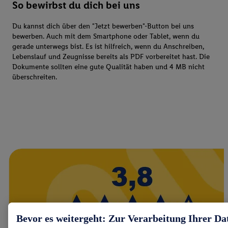
So bewirbst du dich bei uns
Du kannst dich über den "Jetzt bewerben"-Button bei uns
bewerben. Auch mit dem Smartphone oder Tablet, wenn du
gerade unterwegs bist. Es ist hilfreich, wenn du Anschreiben,
Lebenslauf und Zeugnisse bereits als PDF vorbereitet hast. Die
Dokumente sollten eine gute Qualität haben und 4 MB nicht
überschreiten.
Bevor es weitergeht: Zur Verarbeitung Ihrer Da