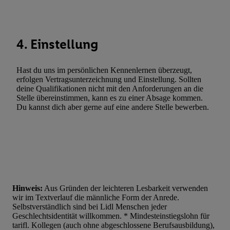
Statistiken oder Kombinationen von Daten aus verschiedenen Q
Verwendung reduzierter Daten zur Auswahl von Werbeanzeige
Werbeleistung. Verwendung von Profilen zur Auswahl personali
4. Einstellung
Werbung.
Liste der Partner (Lieferanten)
Hast du uns im persönlichen Kennenlernen überzeugt,
erfolgen Vertragsunterzeichnung und Einstellung. Sollten
deine Qualifikationen nicht mit den Anforderungen an die
Stelle übereinstimmen, kann es zu einer Absage kommen.
Du kannst dich aber gerne auf eine andere Stelle bewerben.
Hinweis:
Aus Gründen der leichteren Lesbarkeit verwenden
wir im Textverlauf die männliche Form der Anrede.
Selbstverständlich sind bei Lidl Menschen jeder
Geschlechtsidentität willkommen. * Mindesteinstiegslohn für
tarifl. Kollegen (auch ohne abgeschlossene Berufsausbildung),