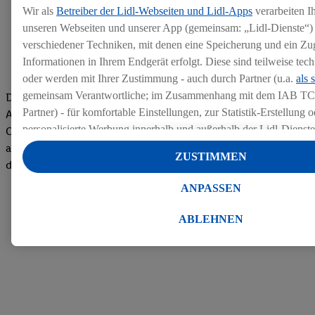
Wir als
Betreiber der Lidl-Webseiten und Lidl-Apps
verarbeiten I
unseren Webseiten und unserer App (gemeinsam: „Lidl-Dienste“) 
verschiedener Techniken, mit denen eine Speicherung und ein Zug
Informationen in Ihrem Endgerät erfolgt. Diese sind teilweise te
oder werden mit Ihrer Zustimmung - auch durch Partner (u.a.
als 
gemeinsam Verantwortliche; im Zusammenhang mit dem IAB TC
Die Bewertungen von aktuellen und ehemaligen Mitarbeitern,
Partner) - für komfortable Einstellungen, zur Statistik-Erstellung o
Azubis und externen Bewerbern haben uns zu einer Top
personalisierte Werbung innerhalb und außerhalb der Lidl-Dienst
Company gemacht. Wir freuen uns über unseren guten Score
Datenverarbeitungen für personalisierte Werbung werden durchge
auf dem Arbeitgeber-Bewertungsportal kununu.Hier geht's zu
ZUSTIMMEN
Werbung auszusteuern und um Dritten die Ausspielung von Werb
den Bewertungen
Lidl-Dienste über die Ihnen und Ihren Haushaltsangehörigen zug
ANPASSEN
Endgeräte zu ermöglichen. Sofern Sie Teilnehmer des Lidl Plus-
werden für diese Zwecke auch Daten aus Ihrem Filial-Kaufverhalte
ABLEHNEN
Zudem werden einem der o.g. Partner Daten über Ihr Kaufverhalte
Diensten zur Verfügung gestellt, damit dieser als
eigenständig Ver
Erfolg von Werbekampagnen seiner Auftraggeber messen kann.
Die Erstellung personalisierter Werbung basiert auf der Generier
Daten von anderen Diensten angereicherten Profilen. Dies umfasst
Zusammenführung von Daten (z.B. über Ihre Nutzung der Lidl-Di