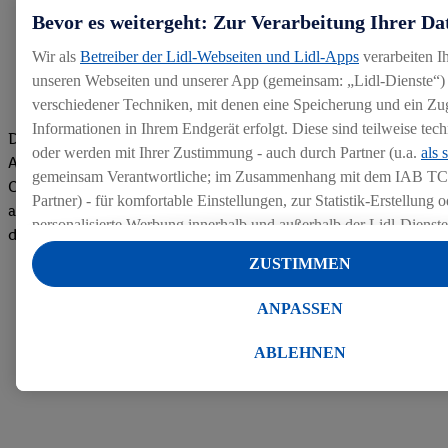
Bevor es weitergeht: Zur Verarbeitung Ihrer Da
Wir als
Betreiber der Lidl-Webseiten und Lidl-Apps
verarbeiten I
unseren Webseiten und unserer App (gemeinsam: „Lidl-Dienste“) 
verschiedener Techniken, mit denen eine Speicherung und ein Zug
Informationen in Ihrem Endgerät erfolgt. Diese sind teilweise te
Die Bewertungen von aktuellen und ehemaligen Mitarbeitern,
oder werden mit Ihrer Zustimmung - auch durch Partner (u.a.
als 
Azubis und externen Bewerbern haben uns zu einer Top
gemeinsam Verantwortliche; im Zusammenhang mit dem IAB TC
Company gemacht. Wir freuen uns über unseren guten Score
Partner) - für komfortable Einstellungen, zur Statistik-Erstellung o
auf dem Arbeitgeber-Bewertungsportal kununu.Hier geht's zu
personalisierte Werbung innerhalb und außerhalb der Lidl-Dienst
den Bewertungen
Datenverarbeitungen für personalisierte Werbung werden durchge
ZUSTIMMEN
Werbung auszusteuern und um Dritten die Ausspielung von Werb
Lidl-Dienste über die Ihnen und Ihren Haushaltsangehörigen zug
ANPASSEN
Endgeräte zu ermöglichen. Sofern Sie Teilnehmer des Lidl Plus-
werden für diese Zwecke auch Daten aus Ihrem Filial-Kaufverhalte
ABLEHNEN
Zudem werden einem der o.g. Partner Daten über Ihr Kaufverhalte
Diensten zur Verfügung gestellt, damit dieser als
eigenständig Ver
Erfolg von Werbekampagnen seiner Auftraggeber messen kann.
Die Erstellung personalisierter Werbung basiert auf der Generier