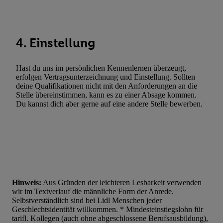
Werbung. Speichern von oder Zugriff auf Informationen auf ei
Entwicklung und Verbesserung der Angebote. Analyse von Zie
Statistiken oder Kombinationen von Daten aus verschiedenen Q
Verwendung reduzierter Daten zur Auswahl von Werbeanzeige
4. Einstellung
Werbeleistung. Verwendung von Profilen zur Auswahl personali
Werbung.
Hast du uns im persönlichen Kennenlernen überzeugt,
erfolgen Vertragsunterzeichnung und Einstellung. Sollten
Liste der Partner (Lieferanten)
deine Qualifikationen nicht mit den Anforderungen an die
Stelle übereinstimmen, kann es zu einer Absage kommen.
Du kannst dich aber gerne auf eine andere Stelle bewerben.
Hinweis:
Aus Gründen der leichteren Lesbarkeit verwenden
wir im Textverlauf die männliche Form der Anrede.
Selbstverständlich sind bei Lidl Menschen jeder
Geschlechtsidentität willkommen. * Mindesteinstiegslohn für
tarifl. Kollegen (auch ohne abgeschlossene Berufsausbildung),