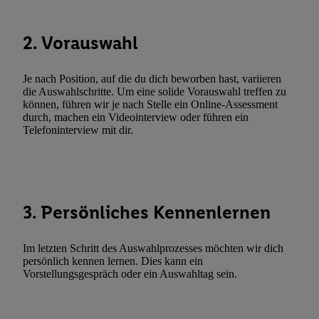
Durch einen Klick auf „Ablehnen“ können Sie nur den Einsatz n
Techniken zulassen. Durch einen Klick auf „Zustimmen“ stimmen 
2. Vorauswahl
Verarbeitungen zu sämtlichen vorgenannten Zwecken unter Einbi
genannten Partner zu. Weitere Informationen, auch zur Speicherd
und zu Ihrem Recht, Ihre Einwilligung jederzeit mit Wirkung für 
Je nach Position, auf die du dich beworben hast, variieren
widerrufen, finden Sie in unseren
Datenschutzbestimmungen
.
Die
die Auswahlschritte. Um eine solide Vorauswahl treffen zu
können, führen wir je nach Stelle ein Online-Assessment
Sie hier.
Unter „Anpassen“ können Sie einzelne Verwendungszwe
durch, machen ein Videointerview oder führen ein
zulassen; das gilt auch für die nachfolgend schlagwortartig bena
Telefoninterview mit dir.
Funktionen im Rahmen des Einsatzes des IAB TCF für Werbung
Erfolgsmessung:
Gewährleistung der Sicherheit, Verhinderung und Aufdeckung v
Fehlerbehebung, Bereitstellung und Anzeige von Werbung und In
3. Persönliches Kennenlernen
Abgleichung und Kombination von Daten aus unterschiedlichen 
Verknüpfung verschiedener Endgeräte, Identifikation von Geräte
automatisch übermittelter Informationen, Messung des Erfolgs vo
Im letzten Schritt des Auswahlprozesses möchten wir dich
persönlich kennen lernen. Dies kann ein
Werbekampagnen durch TTD und Nutzung der Telekommunikatio
Vorstellungsgespräch oder ein Auswahltag sein.
Utiq-Technologie für digitales Marketing, sowie:
Verwendung genauer Standortdaten. Erstellung von Profilen für 