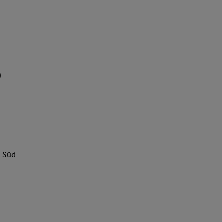
)
g Süd