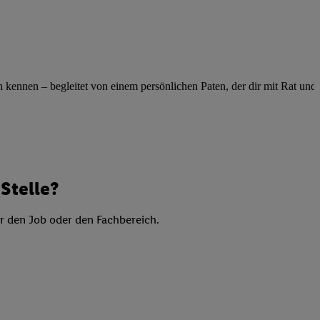
elne
ig benannten Zwecke
g, Bereitstellung und
dlichen Quellen,
ennen – begleitet von einem persönlichen Paten, der dir mit Rat und Ta
telter Informationen,
-basierten Utiq-
 Speichern von
ngebote. Analyse
ellen. Verwendung
Stelle?
ung von Profilen
er den Job oder den Fachbereich.