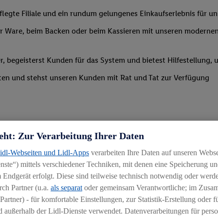
legte Filiale und ein rundum gelungenes Einkaufserlebnis für u
 Ware, beim Backen oder beim Kassieren mit unseren modernen 
r, begeisterst Kunden für das System und bietest Hilfestellung, 
ten und stehst unseren Kunden mit Rat und Tat zur Verfügung
eht: Zur Verarbeitung Ihrer Daten
Lidl-Webseiten und Lidl-Apps
verarbeiten Ihre Daten auf unseren Webs
ste“) mittels verschiedener Techniken, mit denen eine Speicherung und
 Endgerät erfolgt. Diese sind teilweise technisch notwendig oder werde
ch Partner (u.a.
als separat
oder gemeinsam Verantwortliche; im Zus
Partner) - für komfortable Einstellungen, zur Statistik-Erstellung oder fü
 außerhalb der Lidl-Dienste verwendet. Datenverarbeitungen für perso