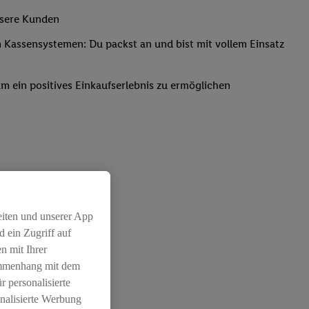
nsere Kunden
Kassensystemen: Du packst an und bist mit vollem Einsatz
um ein positives Einkaufserlebnis zu ermöglichen
eiten und unserer App
 ein Zugriff auf
n mit Ihrer
ammenhang mit dem
r personalisierte
nalisierte Werbung