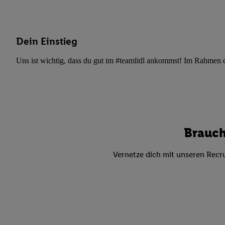
Datenschutzbestimmu
Verwendungszwecke ode
und Funktionen im Ra
Gewährleistung der Si
Dein Einstieg
Anzeige von Werbung u
Uns ist wichtig, dass du gut im #teamlidl ankommst! Im Rahmen dei
Verknüpfung verschiede
Messung des Erfolgs 
Technologie für digita
Verwendung genauer
oder Zugriff auf I
von Zielgruppen d
Brauch
reduzierter Daten
zur Auswahl person
Vernetze dich mit unseren Recru
Liste der Partn