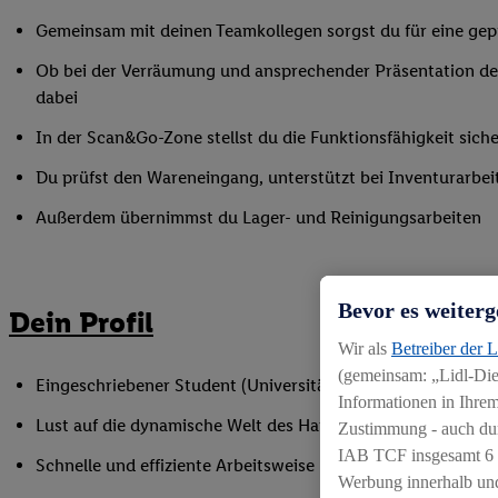
Gemeinsam mit deinen Teamkollegen sorgst du für eine gepf
Ob bei der Verräumung und ansprechender Präsentation der
dabei
In der Scan&Go-Zone stellst du die Funktionsfähigkeit siche
Du prüfst den Wareneingang, unterstützt bei Inventurarbei
Außerdem übernimmst du Lager- und Reinigungsarbeiten
Bevor es weiterg
Dein Profil
Wir als
Betreiber der 
(gemeinsam: „Lidl-Dien
Eingeschriebener Student (Universität oder Hochschule)
Informationen in Ihrem
Lust auf die dynamische Welt des Handels
Zustimmung - auch dur
IAB TCF insgesamt
6
Schnelle und effiziente Arbeitsweise
Werbung innerhalb und