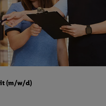
it (m/w/d)