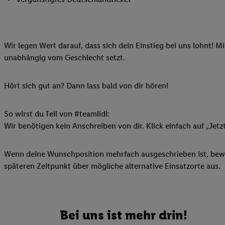
Ihnen personalisierte
auch Ihre in einen Ha
Zudem erlauben Sie u
Wir legen Wert darauf, dass sich dein Einstieg bei uns lohnt! M
Technologie in den Lid
unabhängig vom Geschlecht setzt.
Sie verfügbar ist. Wenn
Adresse und einer Kun
werden diese Kennung 
Hört sich gut an? Dann lass bald von dir hören!
Lidl-Diensten zu erfas
werden, die von Dritte
So wirst du Teil von #teamlidl:
können Ihre Einwilligu
Wir benötigen kein Anschreiben von dir. Klick einfach auf „Jetz
Möglichkeit, Ihre Einw
(„consenthub“)
oder üb
Wenn deine Wunschposition mehrfach ausgeschrieben ist, bewir
Marketing“ am unteren 
späteren Zeitpunkt über mögliche alternative Einsatzorte aus.
finden Sie in den
Date
Durch einen Klick auf
Klick auf „Zustimmen“
sämtlicher genannten P
Bei uns ist mehr drin!
Ihre Einwilligung jede