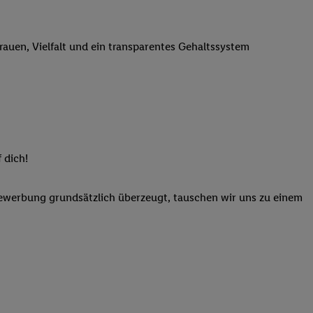
n genannten Partner
 verarbeitet.
trauen, Vielfalt und ein transparentes Gehaltssystem
er
, die Utiq-
b die Technologie für
er, der anhand der IP-
Utiq erstellt. Wir
ungsverhalten in den
sten wiedererkannt
pielen können. Sie
 dich!
ten erläuterten
rtal von Utiq
Bewerbung grundsätzlich überzeugt, tauschen wir uns zu einem
logie für digitales
re Informationen
sen. Durch einen
en unter Einbindung
nd zu Ihrem Recht,