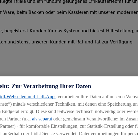
legte Filiale und ein rundum gelungenes Einkaufserlebnis für u
 Ware, beim Backen oder beim Kassieren mit unseren modernen 
r, begeisterst Kunden für das System und bietest Hilfestellung, 
ten und stehst unseren Kunden mit Rat und Tat zur Verfügung
eht: Zur Verarbeitung Ihrer Daten
Lidl-Webseiten und Lidl-Apps
verarbeiten Ihre Daten auf unseren Webs
ste“) mittels verschiedener Techniken, mit denen eine Speicherung und
 Endgerät erfolgt. Diese sind teilweise technisch notwendig oder werde
ch Partner (u.a.
als separat
oder gemeinsam Verantwortliche; im Zus
Partner) - für komfortable Einstellungen, zur Statistik-Erstellung oder fü
chen
 außerhalb der Lidl-Dienste verwendet. Datenverarbeitungen für perso