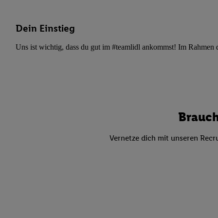
Datenschutzbestimmu
Verwendungszwecke ode
und Funktionen im Ra
Dein Einstieg
Gewährleistung der Si
Uns ist wichtig, dass du gut im #teamlidl ankommst! Im Rahmen dei
Anzeige von Werbung u
Verknüpfung verschiede
Messung des Erfolgs 
Technologie für digita
Verwendung genauer
oder Zugriff auf I
Brauch
von Zielgruppen d
reduzierter Daten
Vernetze dich mit unseren Recru
zur Auswahl person
Liste der Partn