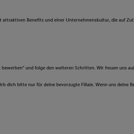
 Werbung auszuspielen. Hierzu wird von uns und einem der anderen obe
shwert umgewandelte E-Mail-Adresse in gemeinsamer Verantwortlichkeit
it attraktiven Benefits und einer Unternehmenskultur, die auf Zu
ns, der Utiq SA/NV („Utiq“) und Ihrem
Telekommunikationsnetzbetreib
l-Diensten einzusetzen. Utiq prüft zunächst anhand Ihrer IP-Adresse, o
 das der Fall ist, gibt Utiq Ihre IP-Adresse an Ihren Netzbetreiber weit
denkonto-Referenz, wie z.B. Ihrer Mobilfunknummer, eine Kennung für 
verwenden, um Sie wiederzuerkennen und Erkenntnisse über Ihr Nutz
sen. Insbesondere können Sie mittels dieser Technologie auch auf Dien
n betrieben werden, damit wir Ihnen dort personalisierte Werbung auss
t bewerben“ und folge den weiteren Schritten. Wir freuen uns auf
ng speziell zur Nutzung der Utiq-Technologie - zusätzlich zur weiter un
illigung generell zu widerrufen - jederzeit auch über
das Datenschutzpo
b dich bitte nur für deine bevorzugte Filiale. Wenn uns deine 
er „Anpassen“/„Nutzung der Telekommunikations-basierten Utiq-Techno
Ende dieser Einwilligung (nur für die Lidl-Dienste) widerrufen. Weite
nschutzbestimmungen von Utiq
.
 „Ablehnen“ können Sie nur den Einsatz notwendiger Techniken zulas
 stimmen Sie allen Verarbeitungen zu sämtlichen vorgenannten Zweck
artner zu. Weitere Informationen, auch zur Speicherdauer der Daten u
rzeit mit Wirkung für die Zukunft zu widerrufen, finden Sie in unseren