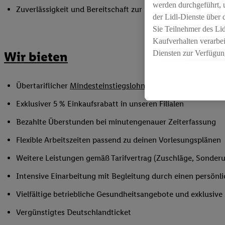
werden durchgeführt, 
Zuverlässigkeit und Bereitschaft zur Unterstützung in flex
der Lidl-Dienste über
Sie Teilnehmer des Li
Kaufverhalten verarbei
Diensten zur Verfügung
Wir bieten
seiner Auftraggeber m
Die Erstellung persona
Übertariflicher
Mindesteinstiegslohn
sowie Urlaubs- und W
angereicherten Profil
Ihr Kaufverhalten in d
Exklusiver 5 % Einkaufsrabatt in unseren Filialen
sowie Ihre genauen St
Bezahlte Überstunden bei minutengenauer Zeiterfassung
Speichern von und/ od
(sogenannten Segment
Flexible Arbeitszeiten passend zu deinen Vorlesungsplänen
zur Leistungs-/ Erfol
Weitere Leistungen gemäß Tarifvertrag (Zuschläge, Sonderur
zur technischen Siche
Sofern Sie hier Ihre Z
Intensive Einarbeitung mit Begleitung durch einen persönl
bestehendes Lidl Plus
Vielfältige betriebliche Gesundheitsangebote und exklusiv
in gemeinsamer Verant
spezielle Online-Kennu
Vergünstigtes Deutschlandticket
beschriebene Utiq-Ken