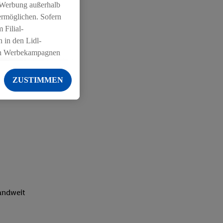
 Werbung außerhalb
ermöglichen. Sofern
 Filial-
 in den Lidl-
on Werbekampagnen
 anderen Diensten
ZUSTIMMEN
ng der Lidl-Dienste,
er Geschlecht -
g einschließlich dem
von Zielgruppen
erarbeitungen auch
on Angeboten sowie
ich in Ihr
ail-Adresse von uns
landweit
 um daraus eine
 sogleich
zu erkennen und