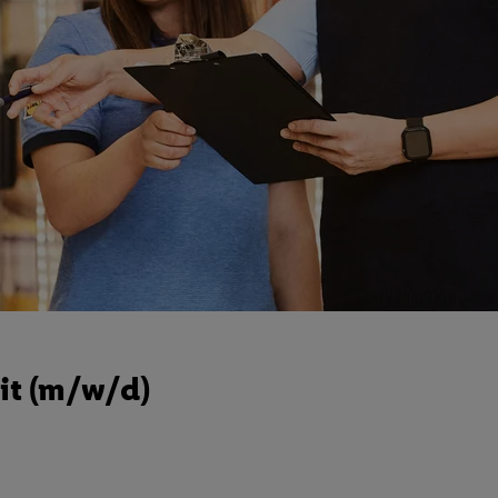
it (m/w/d)