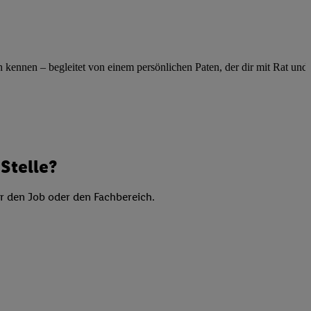
elne
ig benannten Zwecke
g, Bereitstellung und
ennen – begleitet von einem persönlichen Paten, der dir mit Rat und Ta
dlichen Quellen,
telter Informationen,
-basierten Utiq-
 Speichern von
ngebote. Analyse
Stelle?
ellen. Verwendung
ung von Profilen
er den Job oder den Fachbereich.