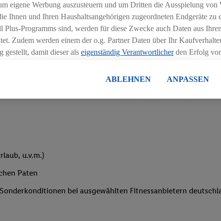
um eigene Werbung auszusteuern und um Dritten die Ausspielung von
iblen Schichtmodellen in Absprache mit der Führungskraft
 die Ihnen und Ihren Haushaltsangehörigen zugeordneten Endgeräte zu 
dl Plus-Programms sind, werden für diese Zwecke auch Daten aus Ihrem
tet. Zudem werden einem der o.g. Partner Daten über Ihr Kaufverhalten
 gestellt, damit dieser als
eigenständig Verantwortlicher
den Erfolg v
essen kann.
lisierter Werbung basiert auf der Generierung von auch mit Daten von
ABLEHNEN
ANPASSEN
eihnachtsgeld
en. Dies umfasst die Zusammenführung von Daten (z.B. über Ihre Nutzu
en Lidl-Diensten, Informationen aus Ihrem Kundenkonto - z.B. Alter od
andortdaten) auch über verschiedene Endgeräte und Lidl-Dienste hinwe
er dem Zugriff auf Informationen auf Ihren Endgeräten zur Erstellung 
en). Im Zusammenhang mit dem Ausspielen dieser Werbung erfolgen V
gsmessung der Werbung, zur Zielgruppenforschung, zur Entwicklung v
laub, u.v.m.)
rung und Optimierung dieser Werbeausspielungen.
ustimmung dazu erteilen und danach ein Lidl Plus-Konto erstellen bzw. s
ichen Paten
-Konto einloggen, kann darüber hinaus auch Ihre dort angegebene E-M
e Sonderkonditionen bei ausgewählten Fitnessanbietern deutsch
wortlichkeit mit einem der oben genannten Partner verwendet werden,
ng zu erstellen (die sogenannte EUID), die wir sodann ähnlich wie die
nung verwenden können, um Sie in von Dritten betriebenen Diensten 