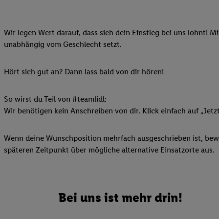
Ihnen personalisierte
auch Ihre in einen Ha
Wir legen Wert darauf, dass sich dein Einstieg bei uns lohnt! M
Zudem erlauben Sie u
unabhängig vom Geschlecht setzt.
Technologie in den Lid
Sie verfügbar ist. Wenn
Adresse und einer Kun
Hört sich gut an? Dann lass bald von dir hören!
werden diese Kennung 
Lidl-Diensten zu erfas
So wirst du Teil von #teamlidl:
werden, die von Dritte
Wir benötigen kein Anschreiben von dir. Klick einfach auf „Jetz
können Ihre Einwilligu
Möglichkeit, Ihre Einw
Wenn deine Wunschposition mehrfach ausgeschrieben ist, bewir
(„consenthub“)
oder üb
späteren Zeitpunkt über mögliche alternative Einsatzorte aus.
Marketing“ am unteren 
finden Sie in den
Date
Durch einen Klick auf
Klick auf „Zustimmen“
Bei uns ist mehr drin!
sämtlicher genannten P
Ihre Einwilligung jede