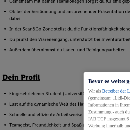
Gemeinsam mit deinen Teamkollegen sorgst du für eine gepf
Ob bei der Verräumung und ansprechender Präsentation der
dabei
In der Scan&Go-Zone stellst du die Funktionsfähigkeit siche
Du prüfst den Wareneingang, unterstützt bei Inventurarbei
Außerdem übernimmst du Lager- und Reinigungsarbeiten
Dein Profil
Bevor es weiterg
Wir als
Betreiber der 
Eingeschriebener Student (Universität oder Hochschule)
(gemeinsam: „Lidl-Dien
Lust auf die dynamische Welt des Handels
Informationen in Ihrem
Zustimmung - auch dur
Schnelle und effiziente Arbeitsweise
IAB TCF insgesamt
6
Teamgeist, Freundlichkeit und Spaß am Umgang mit Mens
Werbung innerhalb und