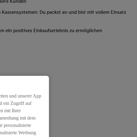
nsere Kunden
Kassensystemen: Du packst an und bist mit vollem Einsatz
um ein positives Einkaufserlebnis zu ermöglichen
eiten und unserer App
 ein Zugriff auf
n mit Ihrer
ammenhang mit dem
r personalisierte
nalisierte Werbung