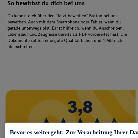
So bewirbst du dich bei uns
Du kannst dich über den "Jetzt bewerben"-Button bei uns
bewerben. Auch mit dem Smartphone oder Tablet, wenn du
gerade unterwegs bist. Es ist hilfreich, wenn du Anschreiben,
Lebenslauf und Zeugnisse bereits als PDF vorbereitet hast. Die
Dokumente sollten eine gute Qualität haben und 4 MB nicht
überschreiten.
Bevor es weitergeht: Zur Verarbeitung Ihrer Da