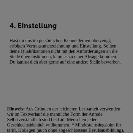
Statistiken oder Kombinationen von Daten aus verschiedenen Q
Verwendung reduzierter Daten zur Auswahl von Werbeanzeige
Werbeleistung. Verwendung von Profilen zur Auswahl personali
4. Einstellung
Werbung.
Liste der Partner (Lieferanten)
Hast du uns im persönlichen Kennenlernen überzeugt,
erfolgen Vertragsunterzeichnung und Einstellung. Sollten
deine Qualifikationen nicht mit den Anforderungen an die
Stelle übereinstimmen, kann es zu einer Absage kommen.
Du kannst dich aber gerne auf eine andere Stelle bewerben.
Hinweis:
Aus Gründen der leichteren Lesbarkeit verwenden
wir im Textverlauf die männliche Form der Anrede.
Selbstverständlich sind bei Lidl Menschen jeder
Geschlechtsidentität willkommen. * Mindesteinstiegslohn für
tarifl. Kollegen (auch ohne abgeschlossene Berufsausbildung),