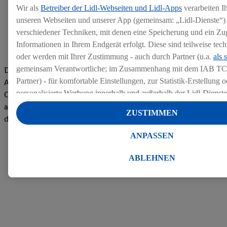
Wir als
Betreiber der Lidl-Webseiten und Lidl-Apps
verarbeiten I
unseren Webseiten und unserer App (gemeinsam: „Lidl-Dienste“) 
verschiedener Techniken, mit denen eine Speicherung und ein Zug
Informationen in Ihrem Endgerät erfolgt. Diese sind teilweise te
oder werden mit Ihrer Zustimmung - auch durch Partner (u.a.
als 
gemeinsam Verantwortliche; im Zusammenhang mit dem IAB TC
Die Bewertungen von aktuellen und ehemaligen Mitarbeitern,
Partner) - für komfortable Einstellungen, zur Statistik-Erstellung o
Azubis und externen Bewerbern haben uns zu einer Top
personalisierte Werbung innerhalb und außerhalb der Lidl-Dienst
Company gemacht. Wir freuen uns über unseren guten Score
Datenverarbeitungen für personalisierte Werbung werden durchge
auf dem Arbeitgeber-Bewertungsportal kununu.Hier geht's zu
ZUSTIMMEN
Werbung auszusteuern und um Dritten die Ausspielung von Werb
den Bewertungen
Lidl-Dienste über die Ihnen und Ihren Haushaltsangehörigen zug
ANPASSEN
Endgeräte zu ermöglichen. Sofern Sie Teilnehmer des Lidl Plus-
werden für diese Zwecke auch Daten aus Ihrem Filial-Kaufverhalte
ABLEHNEN
Zudem werden einem der o.g. Partner Daten über Ihr Kaufverhalte
Diensten zur Verfügung gestellt, damit dieser als
eigenständig Ver
Erfolg von Werbekampagnen seiner Auftraggeber messen kann.
Die Erstellung personalisierter Werbung basiert auf der Generier
Daten von anderen Diensten angereicherten Profilen. Dies umfasst
Zusammenführung von Daten (z.B. über Ihre Nutzung der Lidl-Di