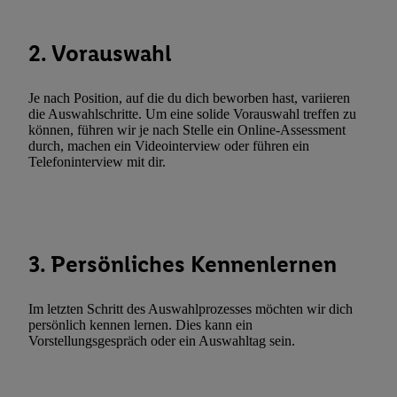
Verarbeitungen zu sämtlichen vorgenannten Zwecken unter Einbi
genannten Partner zu. Weitere Informationen, auch zur Speicherd
2. Vorauswahl
und zu Ihrem Recht, Ihre Einwilligung jederzeit mit Wirkung für 
widerrufen, finden Sie in unseren
Datenschutzbestimmungen
.
Die
Je nach Position, auf die du dich beworben hast, variieren
Sie hier.
Unter „Anpassen“ können Sie einzelne Verwendungszwe
die Auswahlschritte. Um eine solide Vorauswahl treffen zu
zulassen; das gilt auch für die nachfolgend schlagwortartig bena
können, führen wir je nach Stelle ein Online-Assessment
Funktionen im Rahmen des Einsatzes des IAB TCF für Werbung
durch, machen ein Videointerview oder führen ein
Telefoninterview mit dir.
Erfolgsmessung:
Gewährleistung der Sicherheit, Verhinderung und Aufdeckung v
Fehlerbehebung, Bereitstellung und Anzeige von Werbung und In
Abgleichung und Kombination von Daten aus unterschiedlichen 
Verknüpfung verschiedener Endgeräte, Identifikation von Geräte
3. Persönliches Kennenlernen
automatisch übermittelter Informationen, Messung des Erfolgs vo
Werbekampagnen durch TTD und Nutzung der Telekommunikatio
Im letzten Schritt des Auswahlprozesses möchten wir dich
Utiq-Technologie für digitales Marketing, sowie:
persönlich kennen lernen. Dies kann ein
Vorstellungsgespräch oder ein Auswahltag sein.
Verwendung genauer Standortdaten. Erstellung von Profilen für 
Werbung. Speichern von oder Zugriff auf Informationen auf ei
Entwicklung und Verbesserung der Angebote. Analyse von Zie