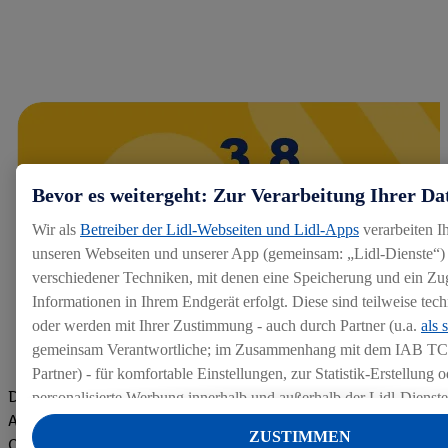
Bevor es weitergeht: Zur Verarbeitung Ihrer Da
Wir als
Betreiber der Lidl-Webseiten und Lidl-Apps
verarbeiten I
unseren Webseiten und unserer App (gemeinsam: „Lidl-Dienste“) 
verschiedener Techniken, mit denen eine Speicherung und ein Zug
Informationen in Ihrem Endgerät erfolgt. Diese sind teilweise te
oder werden mit Ihrer Zustimmung - auch durch Partner (u.a.
als 
gemeinsam Verantwortliche; im Zusammenhang mit dem IAB TC
Partner) - für komfortable Einstellungen, zur Statistik-Erstellung o
Die Bewertungen von aktuellen und ehemaligen Mitarbeitern,
personalisierte Werbung innerhalb und außerhalb der Lidl-Dienst
Azubis und externen Bewerbern haben uns zu einer Top
Datenverarbeitungen für personalisierte Werbung werden durchge
ZUSTIMMEN
Company gemacht. Wir freuen uns über unseren guten Score
Werbung auszusteuern und um Dritten die Ausspielung von Werb