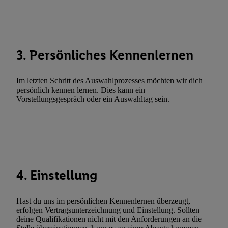
Abgleichung und Kombination von Daten aus unterschiedlichen 
Verknüpfung verschiedener Endgeräte, Identifikation von Geräte
automatisch übermittelter Informationen, Messung des Erfolgs vo
Werbekampagnen durch TTD und Nutzung der Telekommunikatio
3. Persönliches Kennenlernen
Utiq-Technologie für digitales Marketing, sowie:
Verwendung genauer Standortdaten. Erstellung von Profilen für 
Im letzten Schritt des Auswahlprozesses möchten wir dich
Werbung. Speichern von oder Zugriff auf Informationen auf ei
persönlich kennen lernen. Dies kann ein
Vorstellungsgespräch oder ein Auswahltag sein.
Entwicklung und Verbesserung der Angebote. Analyse von Zie
Statistiken oder Kombinationen von Daten aus verschiedenen Q
Verwendung reduzierter Daten zur Auswahl von Werbeanzeige
Werbeleistung. Verwendung von Profilen zur Auswahl personali
Werbung.
Liste der Partner (Lieferanten)
4. Einstellung
Hast du uns im persönlichen Kennenlernen überzeugt,
erfolgen Vertragsunterzeichnung und Einstellung. Sollten
deine Qualifikationen nicht mit den Anforderungen an die