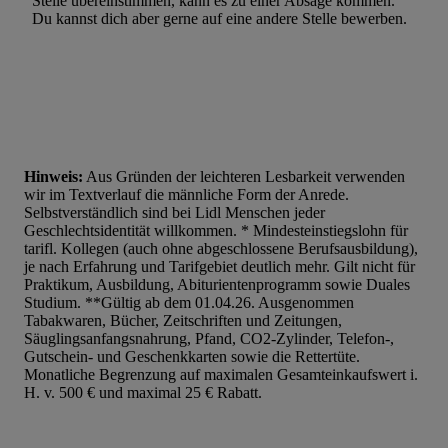
Stelle übereinstimmen, kann es zu einer Absage kommen.
Du kannst dich aber gerne auf eine andere Stelle bewerben.
Hinweis:
Aus Gründen der leichteren Lesbarkeit verwenden
wir im Textverlauf die männliche Form der Anrede.
Selbstverständlich sind bei Lidl Menschen jeder
Geschlechtsidentität willkommen. * Mindesteinstiegslohn für
tarifl. Kollegen (auch ohne abgeschlossene Berufsausbildung),
je nach Erfahrung und Tarifgebiet deutlich mehr. Gilt nicht für
Praktikum, Ausbildung, Abiturientenprogramm sowie Duales
Studium. **Gültig ab dem 01.04.26. Ausgenommen
Tabakwaren, Bücher, Zeitschriften und Zeitungen,
Säuglingsanfangsnahrung, Pfand, CO2-Zylinder, Telefon-,
Gutschein- und Geschenkkarten sowie die Rettertüte.
Monatliche Begrenzung auf maximalen Gesamteinkaufswert i.
H. v. 500 € und maximal 25 € Rabatt.