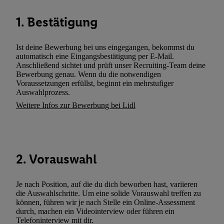
können. Sie können Ihre Einwilligung speziell zur Nutzung der U
1. Bestätigung
zusätzlich zur weiter unten erläuterten Möglichkeit, Ihre Einwilli
widerrufen - jederzeit auch über
das Datenschutzportal von Utiq
(„consenthub“)
oder über „Anpassen“/„Nutzung der Telekommunik
Ist deine Bewerbung bei uns eingegangen, bekommst du
Utiq-Technologie für digitales Marketing“ am unteren Ende diese
automatisch eine Eingangsbestätigung per E-Mail.
Anschließend sichtet und prüft unser Recruiting-Team deine
(nur für die Lidl-Dienste) widerrufen. Weitere Informationen finde
Bewerbung genau. Wenn du die notwendigen
den
Datenschutzbestimmungen von Utiq
.
Voraussetzungen erfüllst, beginnt ein mehrstufiger
Durch einen Klick auf „Ablehnen“ können Sie nur den Einsatz n
Auswahlprozess.
Techniken zulassen. Durch einen Klick auf „Zustimmen“ stimmen 
Weitere Infos zur Bewerbung bei Lidl
Verarbeitungen zu sämtlichen vorgenannten Zwecken unter Einbi
genannten Partner zu. Weitere Informationen, auch zur Speicherd
und zu Ihrem Recht, Ihre Einwilligung jederzeit mit Wirkung für 
widerrufen, finden Sie in unseren
Datenschutzbestimmungen
.
Die
2. Vorauswahl
Sie hier.
Unter „Anpassen“ können Sie einzelne Verwendungszwe
zulassen; das gilt auch für die nachfolgend schlagwortartig bena
Je nach Position, auf die du dich beworben hast, variieren
Funktionen im Rahmen des Einsatzes des IAB TCF für Werbung
die Auswahlschritte. Um eine solide Vorauswahl treffen zu
Erfolgsmessung:
können, führen wir je nach Stelle ein Online-Assessment
Gewährleistung der Sicherheit, Verhinderung und Aufdeckung v
durch, machen ein Videointerview oder führen ein
Telefoninterview mit dir.
Fehlerbehebung, Bereitstellung und Anzeige von Werbung und In