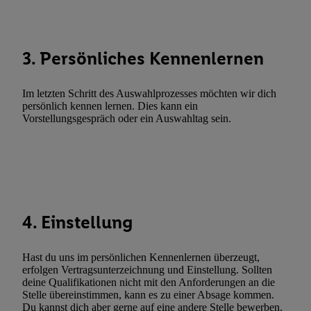
Abgleichung und Kombination von Daten aus unterschiedlichen 
Verknüpfung verschiedener Endgeräte, Identifikation von Geräte
automatisch übermittelter Informationen, Messung des Erfolgs vo
3. Persönliches Kennenlernen
Werbekampagnen durch TTD und Nutzung der Telekommunikatio
Utiq-Technologie für digitales Marketing, sowie:
Im letzten Schritt des Auswahlprozesses möchten wir dich
Verwendung genauer Standortdaten. Erstellung von Profilen für 
persönlich kennen lernen. Dies kann ein
Werbung. Speichern von oder Zugriff auf Informationen auf ei
Vorstellungsgespräch oder ein Auswahltag sein.
Entwicklung und Verbesserung der Angebote. Analyse von Zie
Statistiken oder Kombinationen von Daten aus verschiedenen Q
Verwendung reduzierter Daten zur Auswahl von Werbeanzeige
Werbeleistung. Verwendung von Profilen zur Auswahl personali
Werbung.
4. Einstellung
Liste der Partner (Lieferanten)
Hast du uns im persönlichen Kennenlernen überzeugt,
erfolgen Vertragsunterzeichnung und Einstellung. Sollten
deine Qualifikationen nicht mit den Anforderungen an die
Stelle übereinstimmen, kann es zu einer Absage kommen.
Du kannst dich aber gerne auf eine andere Stelle bewerben.