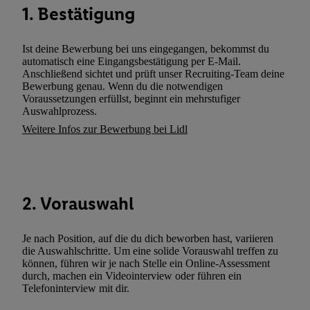
1. Bestätigung
zusätzlich zur weiter unten erläuterten Möglichkeit, Ihre Einwilli
widerrufen - jederzeit auch über
das Datenschutzportal von Utiq
(„consenthub“)
oder über „Anpassen“/„Nutzung der Telekommunik
Ist deine Bewerbung bei uns eingegangen, bekommst du
automatisch eine Eingangsbestätigung per E-Mail.
Utiq-Technologie für digitales Marketing“ am unteren Ende diese
Anschließend sichtet und prüft unser Recruiting-Team deine
(nur für die Lidl-Dienste) widerrufen. Weitere Informationen finde
Bewerbung genau. Wenn du die notwendigen
den
Datenschutzbestimmungen von Utiq
.
Voraussetzungen erfüllst, beginnt ein mehrstufiger
Auswahlprozess.
Durch einen Klick auf „Ablehnen“ können Sie nur den Einsatz n
Weitere Infos zur Bewerbung bei Lidl
Techniken zulassen. Durch einen Klick auf „Zustimmen“ stimmen 
Verarbeitungen zu sämtlichen vorgenannten Zwecken unter Einbi
genannten Partner zu. Weitere Informationen, auch zur Speicherd
und zu Ihrem Recht, Ihre Einwilligung jederzeit mit Wirkung für 
widerrufen, finden Sie in unseren
Datenschutzbestimmungen
.
Die
2. Vorauswahl
Sie hier.
Unter „Anpassen“ können Sie einzelne Verwendungszwe
zulassen; das gilt auch für die nachfolgend schlagwortartig bena
Je nach Position, auf die du dich beworben hast, variieren
Funktionen im Rahmen des Einsatzes des IAB TCF für Werbung
die Auswahlschritte. Um eine solide Vorauswahl treffen zu
können, führen wir je nach Stelle ein Online-Assessment
Erfolgsmessung:
durch, machen ein Videointerview oder führen ein
Gewährleistung der Sicherheit, Verhinderung und Aufdeckung v
Telefoninterview mit dir.
Fehlerbehebung, Bereitstellung und Anzeige von Werbung und In