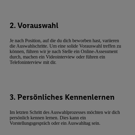
Techniken zulassen. Durch einen Klick auf „Zustimmen“ stimmen 
Verarbeitungen zu sämtlichen vorgenannten Zwecken unter Einbi
genannten Partner zu. Weitere Informationen, auch zur Speicherd
2. Vorauswahl
und zu Ihrem Recht, Ihre Einwilligung jederzeit mit Wirkung für 
widerrufen, finden Sie in unseren
Datenschutzbestimmungen
.
Die
Sie hier.
Unter „Anpassen“ können Sie einzelne Verwendungszwe
Je nach Position, auf die du dich beworben hast, variieren
zulassen; das gilt auch für die nachfolgend schlagwortartig bena
die Auswahlschritte. Um eine solide Vorauswahl treffen zu
können, führen wir je nach Stelle ein Online-Assessment
Funktionen im Rahmen des Einsatzes des IAB TCF für Werbung
durch, machen ein Videointerview oder führen ein
Erfolgsmessung:
Telefoninterview mit dir.
Gewährleistung der Sicherheit, Verhinderung und Aufdeckung v
Fehlerbehebung, Bereitstellung und Anzeige von Werbung und In
Abgleichung und Kombination von Daten aus unterschiedlichen 
Verknüpfung verschiedener Endgeräte, Identifikation von Geräte
3. Persönliches Kennenlernen
automatisch übermittelter Informationen, Messung des Erfolgs vo
Werbekampagnen durch TTD und Nutzung der Telekommunikatio
Utiq-Technologie für digitales Marketing, sowie:
Im letzten Schritt des Auswahlprozesses möchten wir dich
persönlich kennen lernen. Dies kann ein
Verwendung genauer Standortdaten. Erstellung von Profilen für 
Vorstellungsgespräch oder ein Auswahltag sein.
Werbung. Speichern von oder Zugriff auf Informationen auf ei