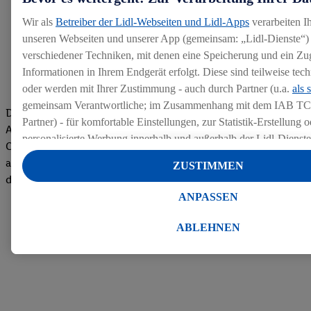
Wir als
Betreiber der Lidl-Webseiten und Lidl-Apps
verarbeiten I
unseren Webseiten und unserer App (gemeinsam: „Lidl-Dienste“) 
verschiedener Techniken, mit denen eine Speicherung und ein Zug
Informationen in Ihrem Endgerät erfolgt. Diese sind teilweise te
oder werden mit Ihrer Zustimmung - auch durch Partner (u.a.
als 
gemeinsam Verantwortliche; im Zusammenhang mit dem IAB TC
Die Bewertungen von aktuellen und ehemaligen Mitarbeitern,
Partner) - für komfortable Einstellungen, zur Statistik-Erstellung o
Azubis und externen Bewerbern haben uns zu einer Top
personalisierte Werbung innerhalb und außerhalb der Lidl-Dienst
Company gemacht. Wir freuen uns über unseren guten Score
Datenverarbeitungen für personalisierte Werbung werden durchge
auf dem Arbeitgeber-Bewertungsportal kununu.Hier geht's zu
ZUSTIMMEN
Werbung auszusteuern und um Dritten die Ausspielung von Werb
den Bewertungen
Lidl-Dienste über die Ihnen und Ihren Haushaltsangehörigen zug
ANPASSEN
Endgeräte zu ermöglichen. Sofern Sie Teilnehmer des Lidl Plus-
werden für diese Zwecke auch Daten aus Ihrem Filial-Kaufverhalte
ABLEHNEN
Zudem werden einem der o.g. Partner Daten über Ihr Kaufverhalte
Diensten zur Verfügung gestellt, damit dieser als
eigenständig Ver
Erfolg von Werbekampagnen seiner Auftraggeber messen kann.
Die Erstellung personalisierter Werbung basiert auf der Generier
Daten von anderen Diensten angereicherten Profilen. Dies umfasst