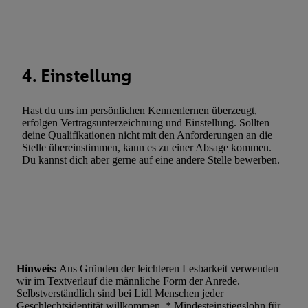
Entwicklung und Verbesserung der Angebote. Analyse von Zie
Statistiken oder Kombinationen von Daten aus verschiedenen Q
Verwendung reduzierter Daten zur Auswahl von Werbeanzeige
Werbeleistung. Verwendung von Profilen zur Auswahl personali
Werbung.
4. Einstellung
Liste der Partner (Lieferanten)
Hast du uns im persönlichen Kennenlernen überzeugt,
erfolgen Vertragsunterzeichnung und Einstellung. Sollten
deine Qualifikationen nicht mit den Anforderungen an die
Stelle übereinstimmen, kann es zu einer Absage kommen.
Du kannst dich aber gerne auf eine andere Stelle bewerben.
Hinweis:
Aus Gründen der leichteren Lesbarkeit verwenden
wir im Textverlauf die männliche Form der Anrede.
Selbstverständlich sind bei Lidl Menschen jeder
Geschlechtsidentität willkommen. * Mindesteinstiegslohn für