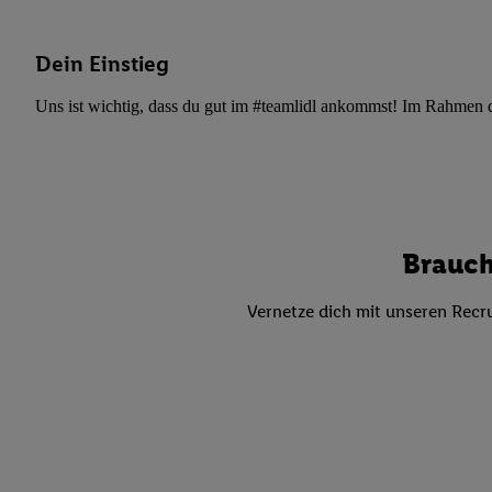
Datenschutzbestimmu
Verwendungszwecke ode
und Funktionen im Ra
Dein Einstieg
Gewährleistung der Si
Uns ist wichtig, dass du gut im #teamlidl ankommst! Im Rahmen dei
Anzeige von Werbung u
Verknüpfung verschiede
Messung des Erfolgs 
Technologie für digita
Verwendung genauer
oder Zugriff auf I
Brauch
von Zielgruppen d
reduzierter Daten
Vernetze dich mit unseren Recru
zur Auswahl person
Liste der Partn