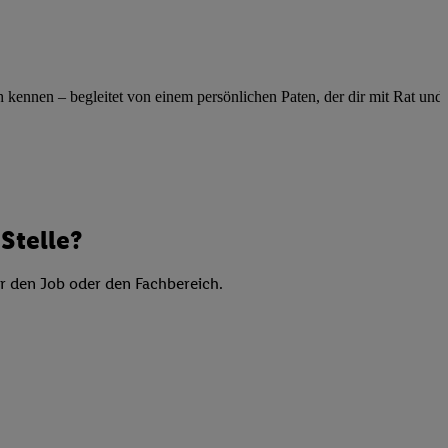
elne
ig benannten Zwecke
g, Bereitstellung und
ennen – begleitet von einem persönlichen Paten, der dir mit Rat und Ta
dlichen Quellen,
telter Informationen,
-basierten Utiq-
 Speichern von
ngebote. Analyse
Stelle?
ellen. Verwendung
ung von Profilen
er den Job oder den Fachbereich.