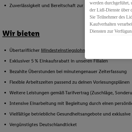
werden durchgeführt, 
Zuverlässigkeit und Bereitschaft zur Unterstützung in flex
der Lidl-Dienste über
Sie Teilnehmer des Li
Kaufverhalten verarbei
Diensten zur Verfügung
Wir bieten
seiner Auftraggeber m
Die Erstellung persona
Übertariflicher
Mindesteinstiegslohn
sowie Urlaubs- und W
angereicherten Profil
Ihr Kaufverhalten in d
Exklusiver 5 % Einkaufsrabatt in unseren Filialen
sowie Ihre genauen St
Bezahlte Überstunden bei minutengenauer Zeiterfassung
Speichern von und/ od
(sogenannten Segment
Flexible Arbeitszeiten passend zu deinen Vorlesungsplänen
zur Leistungs-/ Erfol
Weitere Leistungen gemäß Tarifvertrag (Zuschläge, Sonderur
zur technischen Siche
Sofern Sie hier Ihre Z
Intensive Einarbeitung mit Begleitung durch einen persönl
bestehendes Lidl Plus
Vielfältige betriebliche Gesundheitsangebote und exklusiv
in gemeinsamer Verant
spezielle Online-Kennu
Vergünstigtes Deutschlandticket
beschriebene Utiq-Ken