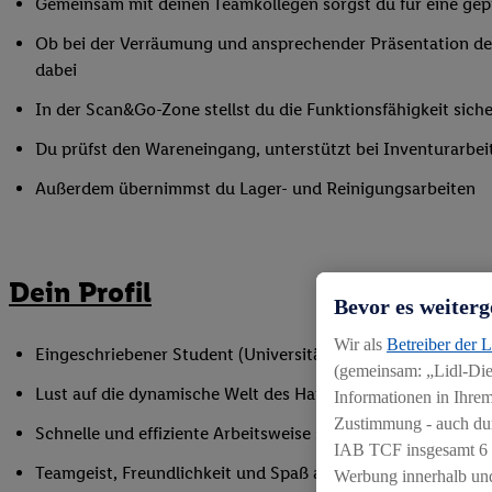
Gemeinsam mit deinen Teamkollegen sorgst du für eine gepf
Ob bei der Verräumung und ansprechender Präsentation der
dabei
In der Scan&Go-Zone stellst du die Funktionsfähigkeit siche
Du prüfst den Wareneingang, unterstützt bei Inventurarbei
Außerdem übernimmst du Lager- und Reinigungsarbeiten
Dein Profil
Bevor es weiterg
Wir als
Betreiber der 
Eingeschriebener Student (Universität oder Hochschule)
(gemeinsam: „Lidl-Dien
Lust auf die dynamische Welt des Handels
Informationen in Ihrem
Zustimmung - auch dur
Schnelle und effiziente Arbeitsweise sowie Anpassungsfäh
IAB TCF insgesamt
6
Teamgeist, Freundlichkeit und Spaß am Umgang mit Mens
Werbung innerhalb und