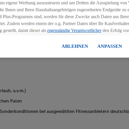
um eigene Werbung auszusteuern und um Dritten die Ausspielung von
iblen Schichtmodellen in Absprache mit der Führungskraft
 die Ihnen und Ihren Haushaltsangehörigen zugeordneten Endgeräte zu 
dl Plus-Programms sind, werden für diese Zwecke auch Daten aus Ihrem
tet. Zudem werden einem der o.g. Partner Daten über Ihr Kaufverhalten
 gestellt, damit dieser als
eigenständig Verantwortlicher
den Erfolg v
essen kann.
lisierter Werbung basiert auf der Generierung von auch mit Daten von
ABLEHNEN
ANPASSEN
eihnachtsgeld
en. Dies umfasst die Zusammenführung von Daten (z.B. über Ihre Nutzu
en Lidl-Diensten, Informationen aus Ihrem Kundenkonto - z.B. Alter od
andortdaten) auch über verschiedene Endgeräte und Lidl-Dienste hinwe
er dem Zugriff auf Informationen auf Ihren Endgeräten zur Erstellung 
en). Im Zusammenhang mit dem Ausspielen dieser Werbung erfolgen V
gsmessung der Werbung, zur Zielgruppenforschung, zur Entwicklung v
laub, u.v.m.)
rung und Optimierung dieser Werbeausspielungen.
ustimmung dazu erteilen und danach ein Lidl Plus-Konto erstellen bzw. s
ichen Paten
-Konto einloggen, kann darüber hinaus auch Ihre dort angegebene E-M
e Sonderkonditionen bei ausgewählten Fitnessanbietern deutsch
wortlichkeit mit einem der oben genannten Partner verwendet werden,
ng zu erstellen (die sogenannte EUID), die wir sodann ähnlich wie die
nung verwenden können, um Sie in von Dritten betriebenen Diensten 