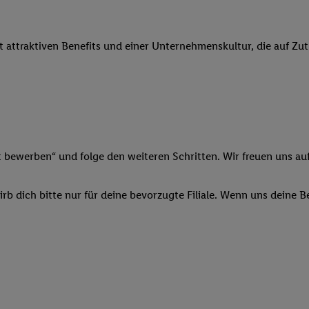
 Werbung auszuspielen. Hierzu wird von uns und einem der anderen obe
shwert umgewandelte E-Mail-Adresse in gemeinsamer Verantwortlichkeit
it attraktiven Benefits und einer Unternehmenskultur, die auf Zu
ns, der Utiq SA/NV („Utiq“) und Ihrem
Telekommunikationsnetzbetreib
l-Diensten einzusetzen. Utiq prüft zunächst anhand Ihrer IP-Adresse, o
 das der Fall ist, gibt Utiq Ihre IP-Adresse an Ihren Netzbetreiber weit
denkonto-Referenz, wie z.B. Ihrer Mobilfunknummer, eine Kennung für 
verwenden, um Sie wiederzuerkennen und Erkenntnisse über Ihr Nutz
sen. Insbesondere können Sie mittels dieser Technologie auch auf Dien
n betrieben werden, damit wir Ihnen dort personalisierte Werbung auss
t bewerben“ und folge den weiteren Schritten. Wir freuen uns auf
ng speziell zur Nutzung der Utiq-Technologie - zusätzlich zur weiter un
illigung generell zu widerrufen - jederzeit auch über
das Datenschutzpo
b dich bitte nur für deine bevorzugte Filiale. Wenn uns deine 
er „Anpassen“/„Nutzung der Telekommunikations-basierten Utiq-Techno
Ende dieser Einwilligung (nur für die Lidl-Dienste) widerrufen. Weite
nschutzbestimmungen von Utiq
.
 „Ablehnen“ können Sie nur den Einsatz notwendiger Techniken zulas
 stimmen Sie allen Verarbeitungen zu sämtlichen vorgenannten Zweck
artner zu. Weitere Informationen, auch zur Speicherdauer der Daten u
rzeit mit Wirkung für die Zukunft zu widerrufen, finden Sie in unseren