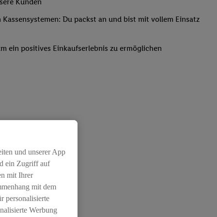
nsere Kunden
Kassensystemen: Du packst an und bist mit vollem Einsatz
um ein positives Einkaufserlebnis zu ermöglichen
eiten und unserer App
 ein Zugriff auf
n mit Ihrer
ammenhang mit dem
r personalisierte
nalisierte Werbung