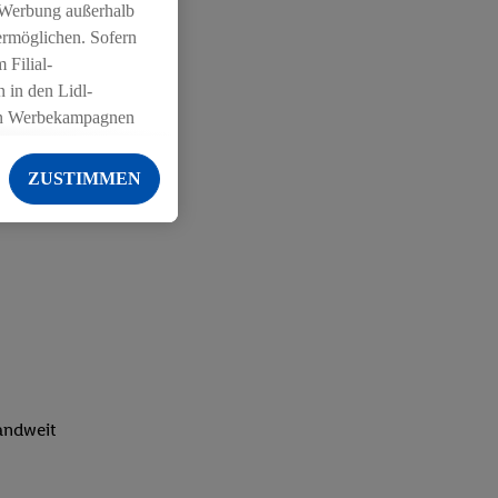
 Werbung außerhalb
ermöglichen. Sofern
 Filial-
 in den Lidl-
on Werbekampagnen
 anderen Diensten
ZUSTIMMEN
ng der Lidl-Dienste,
er Geschlecht -
g einschließlich dem
von Zielgruppen
erarbeitungen auch
on Angeboten sowie
ich in Ihr
ail-Adresse von uns
landweit
 um daraus eine
 sogleich
zu erkennen und