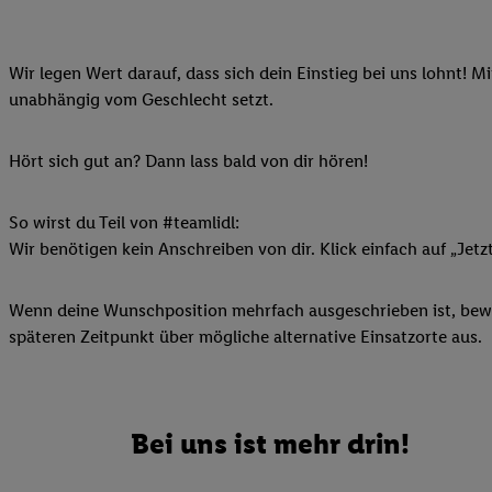
Ihnen personalisierte
auch Ihre in einen Ha
Wir legen Wert darauf, dass sich dein Einstieg bei uns lohnt! M
Zudem erlauben Sie u
unabhängig vom Geschlecht setzt.
Technologie in den Lid
Sie verfügbar ist. Wenn
Adresse und einer Kun
Hört sich gut an? Dann lass bald von dir hören!
werden diese Kennung 
Lidl-Diensten zu erfas
So wirst du Teil von #teamlidl:
werden, die von Dritte
Wir benötigen kein Anschreiben von dir. Klick einfach auf „Jetz
können Ihre Einwilligu
Möglichkeit, Ihre Einw
Wenn deine Wunschposition mehrfach ausgeschrieben ist, bewir
(„consenthub“)
oder üb
späteren Zeitpunkt über mögliche alternative Einsatzorte aus.
Marketing“ am unteren 
finden Sie in den
Date
Durch einen Klick auf
Klick auf „Zustimmen“
Bei uns ist mehr drin!
sämtlicher genannten P
Ihre Einwilligung jede