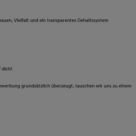
n genannten Partner
 verarbeitet.
trauen, Vielfalt und ein transparentes Gehaltssystem
er
, die Utiq-
b die Technologie für
er, der anhand der IP-
Utiq erstellt. Wir
ungsverhalten in den
sten wiedererkannt
pielen können. Sie
 dich!
ten erläuterten
rtal von Utiq
Bewerbung grundsätzlich überzeugt, tauschen wir uns zu einem
logie für digitales
re Informationen
sen. Durch einen
en unter Einbindung
nd zu Ihrem Recht,