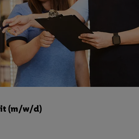
it (m/w/d)