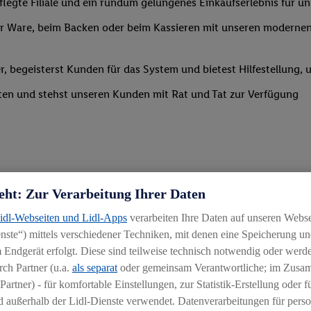
legte Filiale und ein rundum gelungenes Einkaufserlebnis für u
 Ware, beim Backen oder beim Kassieren mit unseren modernen 
r, begeisterst Kunden für das System und bietest Hilfestellung, 
ten und stehst unseren Kunden mit Rat und Tat zur Verfügung
eht: Zur Verarbeitung Ihrer Daten
Lidl-Webseiten und Lidl-Apps
verarbeiten Ihre Daten auf unseren Webs
ste“) mittels verschiedener Techniken, mit denen eine Speicherung und
 Endgerät erfolgt. Diese sind teilweise technisch notwendig oder werde
ch Partner (u.a.
als separat
oder gemeinsam Verantwortliche; im Zus
igkeit an wechselnde Aufgaben
Partner) - für komfortable Einstellungen, zur Statistik-Erstellung oder fü
chen
 außerhalb der Lidl-Dienste verwendet. Datenverarbeitungen für perso