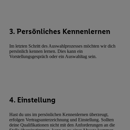
Abgleichung und Kombination von Daten aus unterschiedlichen 
Verknüpfung verschiedener Endgeräte, Identifikation von Geräte
automatisch übermittelter Informationen, Messung des Erfolgs vo
Werbekampagnen durch TTD und Nutzung der Telekommunikatio
3. Persönliches Kennenlernen
Utiq-Technologie für digitales Marketing, sowie:
Verwendung genauer Standortdaten. Erstellung von Profilen für 
Im letzten Schritt des Auswahlprozesses möchten wir dich
Werbung. Speichern von oder Zugriff auf Informationen auf ei
persönlich kennen lernen. Dies kann ein
Vorstellungsgespräch oder ein Auswahltag sein.
Entwicklung und Verbesserung der Angebote. Analyse von Zie
Statistiken oder Kombinationen von Daten aus verschiedenen Q
Verwendung reduzierter Daten zur Auswahl von Werbeanzeige
Werbeleistung. Verwendung von Profilen zur Auswahl personali
Werbung.
Liste der Partner (Lieferanten)
4. Einstellung
Hast du uns im persönlichen Kennenlernen überzeugt,
erfolgen Vertragsunterzeichnung und Einstellung. Sollten
deine Qualifikationen nicht mit den Anforderungen an die