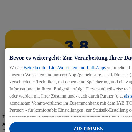
Bevor es weitergeht: Zur Verarbeitung Ihrer Da
Wir als
Betreiber der Lidl-Webseiten und Lidl-Apps
verarbeiten I
unseren Webseiten und unserer App (gemeinsam: „Lidl-Dienste“) 
verschiedener Techniken, mit denen eine Speicherung und ein Zug
Informationen in Ihrem Endgerät erfolgt. Diese sind teilweise te
oder werden mit Ihrer Zustimmung - auch durch Partner (u.a.
als 
gemeinsam Verantwortliche; im Zusammenhang mit dem IAB TC
Partner) - für komfortable Einstellungen, zur Statistik-Erstellung o
Die Bewertungen von aktuellen und ehemaligen Mitarbeitern,
personalisierte Werbung innerhalb und außerhalb der Lidl-Dienst
Azubis und externen Bewerbern haben uns zu einer Top
Datenverarbeitungen für personalisierte Werbung werden durchge
ZUSTIMMEN
Company gemacht. Wir freuen uns über unseren guten Score
Werbung auszusteuern und um Dritten die Ausspielung von Werb