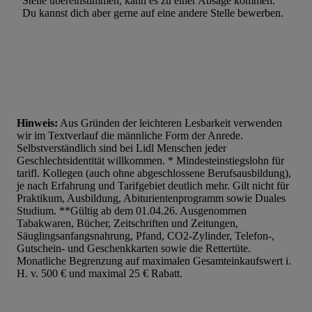
Stelle übereinstimmen, kann es zu einer Absage kommen.
Du kannst dich aber gerne auf eine andere Stelle bewerben.
Hinweis:
Aus Gründen der leichteren Lesbarkeit verwenden
wir im Textverlauf die männliche Form der Anrede.
Selbstverständlich sind bei Lidl Menschen jeder
Geschlechtsidentität willkommen. * Mindesteinstiegslohn für
tarifl. Kollegen (auch ohne abgeschlossene Berufsausbildung),
je nach Erfahrung und Tarifgebiet deutlich mehr. Gilt nicht für
Praktikum, Ausbildung, Abiturientenprogramm sowie Duales
Studium. **Gültig ab dem 01.04.26. Ausgenommen
Tabakwaren, Bücher, Zeitschriften und Zeitungen,
Säuglingsanfangsnahrung, Pfand, CO2-Zylinder, Telefon-,
Gutschein- und Geschenkkarten sowie die Rettertüte.
Monatliche Begrenzung auf maximalen Gesamteinkaufswert i.
H. v. 500 € und maximal 25 € Rabatt.