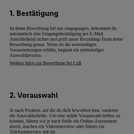
können. Sie können Ihre Einwilligung speziell zur Nutzung der U
1. Bestätigung
zusätzlich zur weiter unten erläuterten Möglichkeit, Ihre Einwilli
widerrufen - jederzeit auch über
das Datenschutzportal von Utiq
(„consenthub“)
oder über „Anpassen“/„Nutzung der Telekommunik
Ist deine Bewerbung bei uns eingegangen, bekommst du
Utiq-Technologie für digitales Marketing“ am unteren Ende diese
automatisch eine Eingangsbestätigung per E-Mail.
Anschließend sichtet und prüft unser Recruiting-Team deine
(nur für die Lidl-Dienste) widerrufen. Weitere Informationen finde
Bewerbung genau. Wenn du die notwendigen
den
Datenschutzbestimmungen von Utiq
.
Voraussetzungen erfüllst, beginnt ein mehrstufiger
Durch einen Klick auf „Ablehnen“ können Sie nur den Einsatz n
Auswahlprozess.
Techniken zulassen. Durch einen Klick auf „Zustimmen“ stimmen 
Weitere Infos zur Bewerbung bei Lidl
Verarbeitungen zu sämtlichen vorgenannten Zwecken unter Einbi
genannten Partner zu. Weitere Informationen, auch zur Speicherd
und zu Ihrem Recht, Ihre Einwilligung jederzeit mit Wirkung für 
widerrufen, finden Sie in unseren
Datenschutzbestimmungen
.
Die
2. Vorauswahl
Sie hier.
Unter „Anpassen“ können Sie einzelne Verwendungszwe
zulassen; das gilt auch für die nachfolgend schlagwortartig bena
Je nach Position, auf die du dich beworben hast, variieren
Funktionen im Rahmen des Einsatzes des IAB TCF für Werbung
die Auswahlschritte. Um eine solide Vorauswahl treffen zu
Erfolgsmessung:
können, führen wir je nach Stelle ein Online-Assessment
Gewährleistung der Sicherheit, Verhinderung und Aufdeckung v
durch, machen ein Videointerview oder führen ein
Telefoninterview mit dir.
Fehlerbehebung, Bereitstellung und Anzeige von Werbung und In