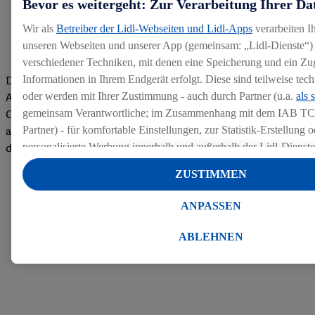
Bevor es weitergeht: Zur Verarbeitung Ihrer Da
Wir als
Betreiber der Lidl-Webseiten und Lidl-Apps
verarbeiten I
unseren Webseiten und unserer App (gemeinsam: „Lidl-Dienste“) 
verschiedener Techniken, mit denen eine Speicherung und ein Zug
Informationen in Ihrem Endgerät erfolgt. Diese sind teilweise te
Die Bewertungen von aktuellen und ehemaligen Mitarbeitern,
oder werden mit Ihrer Zustimmung - auch durch Partner (u.a.
als 
Azubis und externen Bewerbern haben uns zu einer Top
gemeinsam Verantwortliche; im Zusammenhang mit dem IAB TC
Company gemacht. Wir freuen uns über unseren guten Score
Partner) - für komfortable Einstellungen, zur Statistik-Erstellung o
auf dem Arbeitgeber-Bewertungsportal kununu.Hier geht's zu
personalisierte Werbung innerhalb und außerhalb der Lidl-Dienst
den Bewertungen
Datenverarbeitungen für personalisierte Werbung werden durchge
ZUSTIMMEN
Werbung auszusteuern und um Dritten die Ausspielung von Werb
Lidl-Dienste über die Ihnen und Ihren Haushaltsangehörigen zug
ANPASSEN
Endgeräte zu ermöglichen. Sofern Sie Teilnehmer des Lidl Plus-
werden für diese Zwecke auch Daten aus Ihrem Filial-Kaufverhalte
ABLEHNEN
Zudem werden einem der o.g. Partner Daten über Ihr Kaufverhalte
Diensten zur Verfügung gestellt, damit dieser als
eigenständig Ver
Erfolg von Werbekampagnen seiner Auftraggeber messen kann.
Die Erstellung personalisierter Werbung basiert auf der Generier