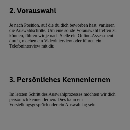
Techniken zulassen. Durch einen Klick auf „Zustimmen“ stimmen 
2. Vorauswahl
Verarbeitungen zu sämtlichen vorgenannten Zwecken unter Einbi
genannten Partner zu. Weitere Informationen, auch zur Speicherd
Je nach Position, auf die du dich beworben hast, variieren
und zu Ihrem Recht, Ihre Einwilligung jederzeit mit Wirkung für 
die Auswahlschritte. Um eine solide Vorauswahl treffen zu
widerrufen, finden Sie in unseren
Datenschutzbestimmungen
.
Die
können, führen wir je nach Stelle ein Online-Assessment
Sie hier.
Unter „Anpassen“ können Sie einzelne Verwendungszwe
durch, machen ein Videointerview oder führen ein
Telefoninterview mit dir.
zulassen; das gilt auch für die nachfolgend schlagwortartig bena
Funktionen im Rahmen des Einsatzes des IAB TCF für Werbung
Erfolgsmessung:
Gewährleistung der Sicherheit, Verhinderung und Aufdeckung v
Fehlerbehebung, Bereitstellung und Anzeige von Werbung und In
3. Persönliches Kennenlernen
Abgleichung und Kombination von Daten aus unterschiedlichen 
Verknüpfung verschiedener Endgeräte, Identifikation von Geräte
Im letzten Schritt des Auswahlprozesses möchten wir dich
automatisch übermittelter Informationen, Messung des Erfolgs vo
persönlich kennen lernen. Dies kann ein
Werbekampagnen durch TTD und Nutzung der Telekommunikatio
Vorstellungsgespräch oder ein Auswahltag sein.
Utiq-Technologie für digitales Marketing, sowie:
Verwendung genauer Standortdaten. Erstellung von Profilen für 
Werbung. Speichern von oder Zugriff auf Informationen auf ei