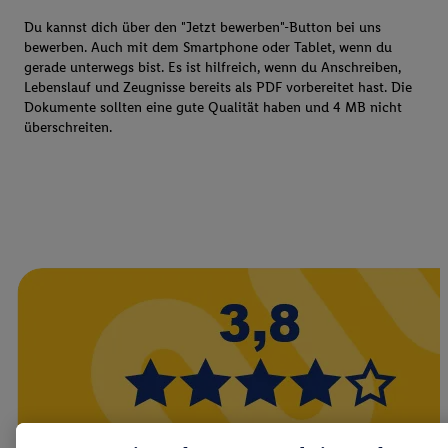
Du kannst dich über den "Jetzt bewerben"-Button bei uns
bewerben. Auch mit dem Smartphone oder Tablet, wenn du
gerade unterwegs bist. Es ist hilfreich, wenn du Anschreiben,
Lebenslauf und Zeugnisse bereits als PDF vorbereitet hast. Die
Dokumente sollten eine gute Qualität haben und 4 MB nicht
überschreiten.