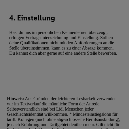
Entwicklung und Verbesserung der Angebote. Analyse von Zie
Statistiken oder Kombinationen von Daten aus verschiedenen Q
4. Einstellung
Verwendung reduzierter Daten zur Auswahl von Werbeanzeige
Werbeleistung. Verwendung von Profilen zur Auswahl personali
Werbung.
Hast du uns im persönlichen Kennenlernen überzeugt,
erfolgen Vertragsunterzeichnung und Einstellung. Sollten
Liste der Partner (Lieferanten)
deine Qualifikationen nicht mit den Anforderungen an die
Stelle übereinstimmen, kann es zu einer Absage kommen.
Du kannst dich aber gerne auf eine andere Stelle bewerben.
Hinweis:
Aus Gründen der leichteren Lesbarkeit verwenden
wir im Textverlauf die männliche Form der Anrede.
Selbstverständlich sind bei Lidl Menschen jeder
Geschlechtsidentität willkommen. * Mindesteinstiegslohn für
tarifl. Kollegen (auch ohne abgeschlossene Berufsausbildung),
je nach Erfahrung und Tarifgebiet deutlich mehr. Gilt nicht für