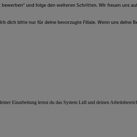
ngen
.
Die Impressen finden Sie hier.
Unter „Anpassen“ können Sie einz
t bewerben“ und folge den weiteren Schritten. Wir freuen uns auf
r Partner zulassen; das gilt auch für die nachfolgend schlagwortart
hmen des Einsatzes des IAB TCF für Werbung und Erfolgsmessung:
b dich bitte nur für deine bevorzugte Filiale. Wenn uns deine 
cherheit, Verhinderung und Aufdeckung von Betrug und Fehlerbehebun
nd Inhalten, Abgleichung und Kombination von Daten aus unterschie
ner Endgeräte, Identifikation von Geräten anhand automatisch übermit
von Werbekampagnen durch TTD und Nutzung der Telekommunikations
les Marketing, sowie:
 Standortdaten. Erstellung von Profilen für personalisierte Werbung.
nformationen auf einem Endgerät. Entwicklung und Verbesserung der A
urch Statistiken oder Kombinationen von Daten aus verschiedenen Qu
 zur Auswahl von Werbeanzeigen. Messung der Werbeleistung. Verwend
alisierter Werbung.
ner Einarbeitung lernst du das System Lidl und deinen Arbeitsbereich k
er (Lieferanten)