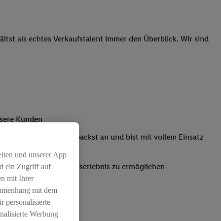
tst als echtes Verkaufstalent immer den Überblick. Wir sind
nsere Kunden
Kassensystemen: Du packst an und bist mit vollem Einsatz
eiten und unserer App
um ein positives Einkaufserlebnis zu ermöglichen
 ein Zugriff auf
n mit Ihrer
ammenhang mit dem
r personalisierte
nalisierte Werbung