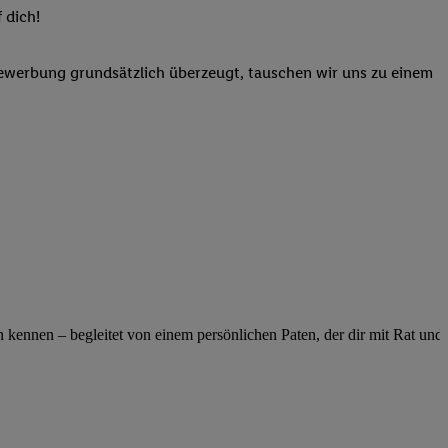
elne
 dich!
ig benannten Zwecke
Bewerbung grundsätzlich überzeugt, tauschen wir uns zu einem
g, Bereitstellung und
dlichen Quellen,
telter Informationen,
-basierten Utiq-
 Speichern von
ngebote. Analyse
ellen. Verwendung
ung von Profilen
ennen – begleitet von einem persönlichen Paten, der dir mit Rat und Ta