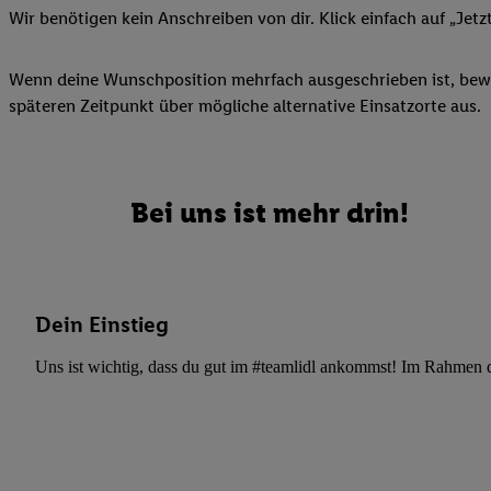
Datenschutzbestimmu
Wir benötigen kein Anschreiben von dir. Klick einfach auf „Jetz
Verwendungszwecke ode
und Funktionen im Ra
Wenn deine Wunschposition mehrfach ausgeschrieben ist, bewir
Gewährleistung der Si
späteren Zeitpunkt über mögliche alternative Einsatzorte aus.
Anzeige von Werbung u
Verknüpfung verschiede
Messung des Erfolgs 
Technologie für digita
Bei uns ist mehr drin!
Verwendung genauer
oder Zugriff auf I
von Zielgruppen d
reduzierter Daten
Dein Einstieg
zur Auswahl person
Uns ist wichtig, dass du gut im #teamlidl ankommst! Im Rahmen dei
Liste der Partn