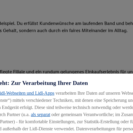
eispiel. Du erfüllst Kundenwünsche am laufenden Band und behäl
res Gehalt, sondern auch durch ein faires Miteinander im Alltag.
legte Filiale und ein rundum gelungenes Einkaufserlebnis für u
eht: Zur Verarbeitung Ihrer Daten
 Ware, beim Backen oder beim Kassieren mit unseren modernen 
Lidl-Webseiten und Lidl-Apps
verarbeiten Ihre Daten auf unseren Webs
r, begeisterst Kunden für das System und bietest Hilfestellung, 
ste“) mittels verschiedener Techniken, mit denen eine Speicherung und
 Endgerät erfolgt. Diese sind teilweise technisch notwendig oder werde
ten und stehst unseren Kunden mit Rat und Tat zur Verfügung
ch Partner (u.a.
als separat
oder gemeinsam Verantwortliche; im Zus
Partner) - für komfortable Einstellungen, zur Statistik-Erstellung oder fü
 außerhalb der Lidl-Dienste verwendet. Datenverarbeitungen für perso