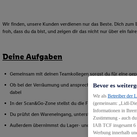
Wir finden, unsere Kunden verdienen nur das Beste. Dich zum B
froh, dass du da bist, und zeigen dir das nicht nur über ein fai
Deine Aufgaben
Gemeinsam mit deinen Teamkollegen sorgst du für eine gepf
Bevor es weiterg
Ob bei der Verräumung und ansprechender Präsentation der
dabei
Wir als
Betreiber der 
In der Scan&Go-Zone stellst du die Funktionsfähigkeit siche
(gemeinsam: „Lidl-Dien
Informationen in Ihrem
Du prüfst den Wareneingang, unterstützt bei Inventurarbei
Zustimmung - auch dur
Außerdem übernimmst du Lager- und Reinigungsarbeiten
IAB TCF insgesamt
6
Werbung innerhalb und