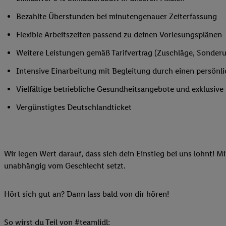
Ihnen personalisierte
Bezahlte Überstunden bei minutengenauer Zeiterfassung
auch Ihre in einen Ha
Zudem erlauben Sie u
Flexible Arbeitszeiten passend zu deinen Vorlesungsplänen
Technologie in den Lid
Weitere Leistungen gemäß Tarifvertrag (Zuschläge, Sonderur
Sie verfügbar ist. Wenn
Adresse und einer Kun
Intensive Einarbeitung mit Begleitung durch einen persönl
werden diese Kennung 
Vielfältige betriebliche Gesundheitsangebote und exklusiv
Lidl-Diensten zu erfas
werden, die von Dritte
Vergünstigtes Deutschlandticket
können Ihre Einwilligu
Möglichkeit, Ihre Einw
(„consenthub“)
oder üb
Wir legen Wert darauf, dass sich dein Einstieg bei uns lohnt! M
Marketing“ am unteren 
unabhängig vom Geschlecht setzt.
finden Sie in den
Date
Durch einen Klick auf
Klick auf „Zustimmen“
Hört sich gut an? Dann lass bald von dir hören!
sämtlicher genannten P
Ihre Einwilligung jede
So wirst du Teil von #teamlidl: