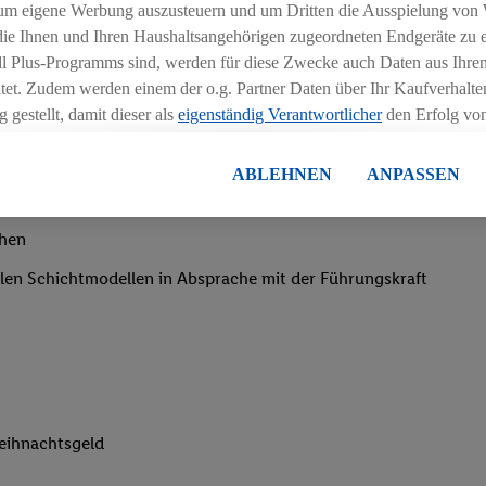
um eigene Werbung auszusteuern und um Dritten die Ausspielung von
 die Ihnen und Ihren Haushaltsangehörigen zugeordneten Endgeräte zu 
dl Plus-Programms sind, werden für diese Zwecke auch Daten aus Ihrem
tet. Zudem werden einem der o.g. Partner Daten über Ihr Kaufverhalten
 gestellt, damit dieser als
eigenständig Verantwortlicher
den Erfolg v
essen kann.
lisierter Werbung basiert auf der Generierung von auch mit Daten von
ABLEHNEN
ANPASSEN
en. Dies umfasst die Zusammenführung von Daten (z.B. über Ihre Nutzu
igkeit an wechselnde Aufgaben
en Lidl-Diensten, Informationen aus Ihrem Kundenkonto - z.B. Alter od
chen
andortdaten) auch über verschiedene Endgeräte und Lidl-Dienste hinwe
er dem Zugriff auf Informationen auf Ihren Endgeräten zur Erstellung 
iblen Schichtmodellen in Absprache mit der Führungskraft
en). Im Zusammenhang mit dem Ausspielen dieser Werbung erfolgen V
gsmessung der Werbung, zur Zielgruppenforschung, zur Entwicklung v
rung und Optimierung dieser Werbeausspielungen.
ustimmung dazu erteilen und danach ein Lidl Plus-Konto erstellen bzw. s
-Konto einloggen, kann darüber hinaus auch Ihre dort angegebene E-M
wortlichkeit mit einem der oben genannten Partner verwendet werden,
eihnachtsgeld
ng zu erstellen (die sogenannte EUID), die wir sodann ähnlich wie die
nung verwenden können, um Sie in von Dritten betriebenen Diensten 