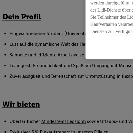
werden durchgeführt, 
der Lidl-Dienste über
Dein Profil
Sie Teilnehmer des Li
Kaufverhalten verarbei
Diensten zur Verfügung
Eingeschriebener Student (Universität oder Hochschule)
seiner Auftraggeber m
Lust auf die dynamische Welt des Handels
Die Erstellung persona
angereicherten Profil
Schnelle und effiziente Arbeitsweise sowie Anpassungsfäh
Ihr Kaufverhalten in d
Teamgeist, Freundlichkeit und Spaß am Umgang mit Mens
sowie Ihre genauen St
Speichern von und/ od
Zuverlässigkeit und Bereitschaft zur Unterstützung in flex
(sogenannten Segment
zur Leistungs-/ Erfol
zur technischen Siche
Wir bieten
Sofern Sie hier Ihre Z
bestehendes Lidl Plus
in gemeinsamer Verant
Übertariflicher
Mindesteinstiegslohn
sowie Urlaubs- und W
spezielle Online-Kennu
beschriebene Utiq-Ken
Exklusiver 5 % Einkaufsrabatt in unseren Filialen