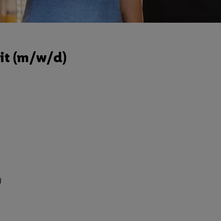
it (m/w/d)
)