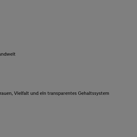
n genannten Partner
 verarbeitet.
er
, die Utiq-
b die Technologie für
er, der anhand der IP-
Utiq erstellt. Wir
ungsverhalten in den
landweit
sten wiedererkannt
pielen können. Sie
ten erläuterten
rtal von Utiq
logie für digitales
trauen, Vielfalt und ein transparentes Gehaltssystem
re Informationen
sen. Durch einen
en unter Einbindung
nd zu Ihrem Recht,