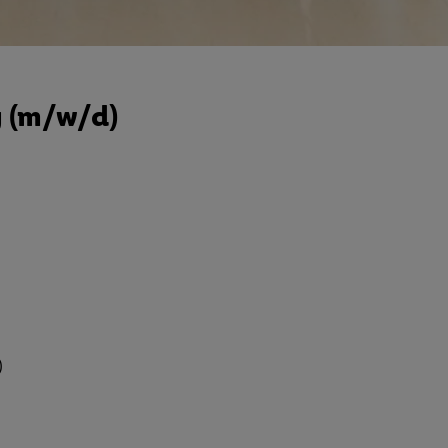
g (m/w/d)
)