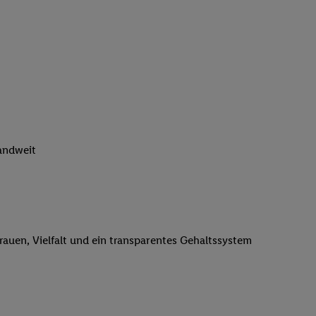
n genannten Partner
 verarbeitet.
er
, die Utiq-
b die Technologie für
er, der anhand der IP-
Utiq erstellt. Wir
ungsverhalten in den
sten wiedererkannt
pielen können. Sie
sgewählten Fitnessanbietern deutschlandweit
ten erläuterten
rtal von Utiq
logie für digitales
re Informationen
trauen, Vielfalt und ein transparentes Gehaltssystem
sen. Durch einen
en unter Einbindung
nd zu Ihrem Recht,