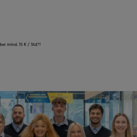
er mind. 15 € / Std.*!