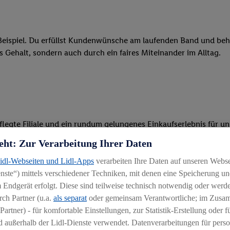
eispiel. Du erfüllst Kundenwünsche am laufenden Band und behäl
res Gehalt, sondern auch durch ein faires Miteinander im Alltag.
legte Filiale und ein rundum gelungenes Einkaufserlebnis für 
eht: Zur Verarbeitung Ihrer Daten
r Ware, beim Backen oder beim Kassieren mit unseren modernen 
Lidl-Webseiten und Lidl-Apps
verarbeiten Ihre Daten auf unseren Webs
r, begeisterst Kunden für das System und bietest Hilfestellung, 
ste“) mittels verschiedener Techniken, mit denen eine Speicherung und
 Endgerät erfolgt. Diese sind teilweise technisch notwendig oder werde
ten und stehst unseren Kunden mit Rat und Tat zur Verfügung
ch Partner (u.a.
als separat
oder gemeinsam Verantwortliche; im Zus
Partner) - für komfortable Einstellungen, zur Statistik-Erstellung oder fü
 außerhalb der Lidl-Dienste verwendet. Datenverarbeitungen für perso