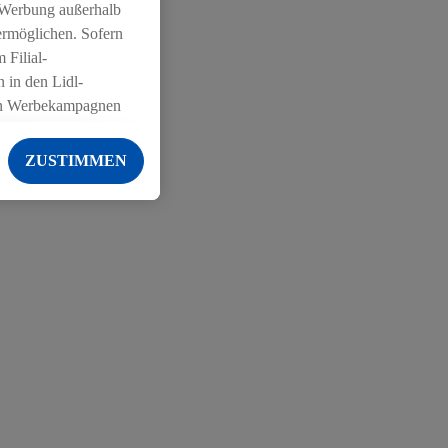
 Werbung außerhalb
ermöglichen. Sofern
 Filial-
 in den Lidl-
on Werbekampagnen
 anderen Diensten
ZUSTIMMEN
ng der Lidl-Dienste,
er Geschlecht -
g einschließlich dem
von Zielgruppen
erarbeitungen auch
on Angeboten sowie
ich in Ihr
ail-Adresse von uns
 um daraus eine
 sogleich
zu erkennen und