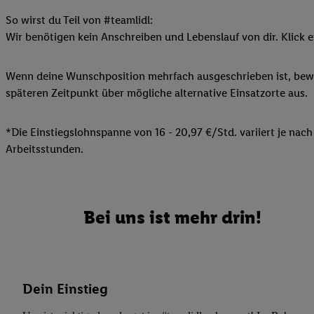
Datenschutzbestimmu
Verwendungszwecke ode
So wirst du Teil von #teamlidl:
und Funktionen im Ra
Wir benötigen kein Anschreiben und Lebenslauf von dir. Klick e
Gewährleistung der Si
Anzeige von Werbung u
Wenn deine Wunschposition mehrfach ausgeschrieben ist, bewir
Verknüpfung verschiede
späteren Zeitpunkt über mögliche alternative Einsatzorte aus.
Messung des Erfolgs 
Technologie für digita
*Die Einstiegslohnspanne von 16 - 20,97 €/Std. variiert je nach
Verwendung genauer
Arbeitsstunden.
oder Zugriff auf I
von Zielgruppen d
reduzierter Daten
zur Auswahl person
Bei uns ist mehr drin!
Liste der Partn
Dein Einstieg