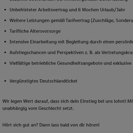
Ihnen personalisierte
Unbefristeter Arbeitsvertrag und 6 Wochen Urlaub/Jahr
auch Ihre in einen Ha
Zudem erlauben Sie u
Weitere Leistungen gemäß Tarifvertrag (Zuschläge, Sonderur
Technologie in den Lid
Tarifliche Altersvorsorge
Sie verfügbar ist. Wenn
Adresse und einer Kun
Intensive Einarbeitung mit Begleitung durch einen persönl
werden diese Kennung 
Aufstiegschancen und Perspektiven z. B. als Vertretungskraft 
Lidl-Diensten zu erfas
werden, die von Dritte
Vielfältige betriebliche Gesundheitsange
können Ihre Einwilligu
Möglichkeit, Ihre Einw
Vergünstigtes Deutschlandticket
(„consenthub“)
oder üb
Marketing“ am unteren 
finden Sie in den
Date
Wir legen Wert darauf, dass sich dein Einstieg bei uns lohnt! M
Durch einen Klick auf
unabhängig vom Geschlecht setzt.
Klick auf „Zustimmen“
sämtlicher genannten P
Hört sich gut an? Dann lass bald von dir hören!
Ihre Einwilligung jede