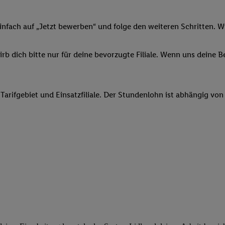
ngen
.
Die Impressen finden Sie hier.
Unter „Anpassen“ können Sie einz
r Partner zulassen; das gilt auch für die nachfolgend schlagwortart
hmen des Einsatzes des IAB TCF für Werbung und Erfolgsmessung:
infach auf „Jetzt bewerben“ und folge den weiteren Schritten. Wi
cherheit, Verhinderung und Aufdeckung von Betrug und Fehlerbehebun
nd Inhalten, Abgleichung und Kombination von Daten aus unterschie
b dich bitte nur für deine bevorzugte Filiale. Wenn uns deine 
ner Endgeräte, Identifikation von Geräten anhand automatisch übermit
von Werbekampagnen durch TTD und Nutzung der Telekommunikations
les Marketing, sowie:
 Tarifgebiet und Einsatzfiliale. Der Stundenlohn ist abhängig vo
 Standortdaten. Erstellung von Profilen für personalisierte Werbung.
nformationen auf einem Endgerät. Entwicklung und Verbesserung der A
urch Statistiken oder Kombinationen von Daten aus verschiedenen Qu
 zur Auswahl von Werbeanzeigen. Messung der Werbeleistung. Verwend
alisierter Werbung.
er (Lieferanten)