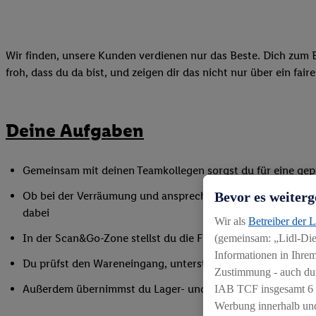
Wir finden, unsere Kunden verdienen nur das Beste. Dich zum B
froh, dass du da bist, und zeigen dir das nicht nur über ein fai
Deine Aufgaben
Gemeinsam mit deinen Teamkollegen sorgst du für eine gepf
Bevor es weiterg
Ob bei der Verräumung und ansprechenden Präsentation de
dabei
Wir als
Betreiber der 
In der Scan&Go-Zone stellst du die Funktionsfähigkeit siche
(gemeinsam: „Lidl-Dien
Informationen in Ihrem
Du prüfst den Wareneingang, unterstützt bei Inventurarbei
Zustimmung - auch dur
Außerdem übernimmst du Lager- und Reinigungsarbeiten
IAB TCF insgesamt
6
Werbung innerhalb und