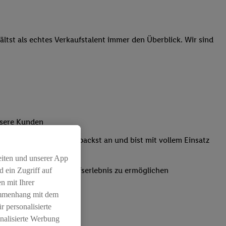
tst als echtes Verkaufstalent immer den Überblick. Wir sind
unsere Kunden
Kassensystemen: Du packst an und bist mit vollem Einsatz
eiten und unserer App
um ein positives Einkaufserlebnis zu ermöglichen
 ein Zugriff auf
n mit Ihrer
ammenhang mit dem
r personalisierte
nalisierte Werbung