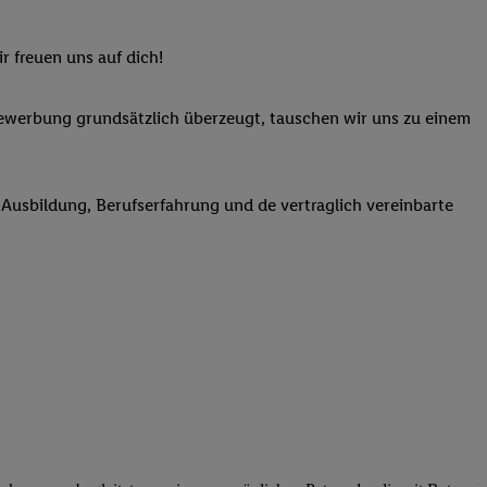
elne
ig benannten Zwecke
r freuen uns auf dich!
g, Bereitstellung und
dlichen Quellen,
Bewerbung grundsätzlich überzeugt, tauschen wir uns zu einem
telter Informationen,
-basierten Utiq-
n Ausbildung, Berufserfahrung und de vertraglich vereinbarte
 Speichern von
ngebote. Analyse
ellen. Verwendung
ung von Profilen